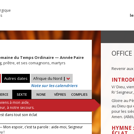
urgique
le
es
OFFICE
emaine du Temps Ordinaire — Année Paire
g, prêtre, et ses comagnons, martyrs
Revenir aux
Autres dates
Afrique du Nord
|
INTROD
Note sur les calendriers
V/ Dieu, vie
R/ Seigneur,
IERCE
SEXTE
NONE
VÊPRES
COMPLIES
Gloire au Pèr
 viens à mon aide,
au Dieu qui e
eur, à notre secours.
pour les siè
est dans tout son éclat
Amen. (Allélu
 Mon espoir, c’est ta parole : aide-moi, Seigneur
HYMNE :
u !
ÉCLAT