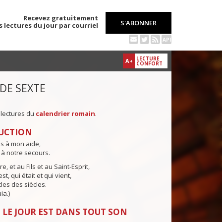
Recevez gratuitement
S'ABONNER
s lectures du jour par courriel
API
LECTURE
A+
CONFORT
 DE SEXTE
 lectures du
calendrier romain
.
UCTION
ns à mon aide,
 à notre secours.
e, et au Fils et au Saint-Esprit,
st, qui était et qui vient,
cles des siècles.
ia.)
 LE JOUR EST DANS TOUT SON