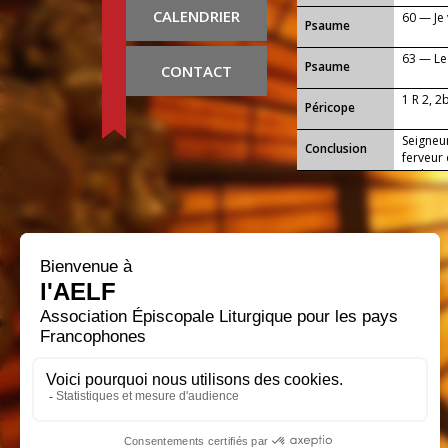
CALENDRIER
60 — Je 
Psaume
63 — Le 
Psaume
CONTACT
1 R 2, 2
Péricope
Seigneur
Conclusion
ferveur
et d’aim
notre S