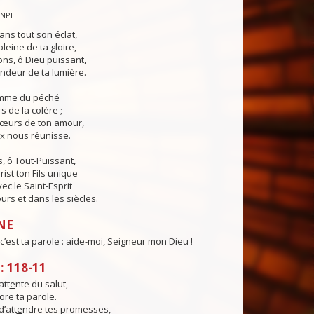
CNPL
ans tout son éclat,
pleine de ta gloire,
ns, ô Dieu puissant,
ndeur de ta lumière.
lamme du péché
s de la colère ;
cœurs de ton amour,
ix nous réunisse.
, ô Tout-Puissant,
rist ton Fils unique
ec le Saint-Esprit
urs et dans les siècles.
NE
c’est ta parole : aide-moi, Seigneur mon Dieu !
 118-11
att
e
nte du salut,
o
re ta parole.
d’att
e
ndre tes promesses,