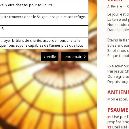
veux être chez toi pour toujours !
A. Rivière — 
Le jour est d
juste trouvera dans le Seigneur sa joie et son refuge.
La terre est 
Nous t'adoro
b-3
Dans la sple
Éteins la f
, foyer brûlant de charité, accorde-nous une telle
Et les ardeur
 que nous soyons capables de t’aimer plus que tout
er nos frères à cause de toi. Par Jésus, le Christ,
Emplis nos 
eigneur. Amen.
Et que ta pa
veille
lendemain
Exauce-nous
Par Jésus Ch
Qui règne av
Depuis toujo
ANTIEN
Mon espoir, 
PSAUME :
Usé par l’
81
j’espère enc
L’œil usé 
82