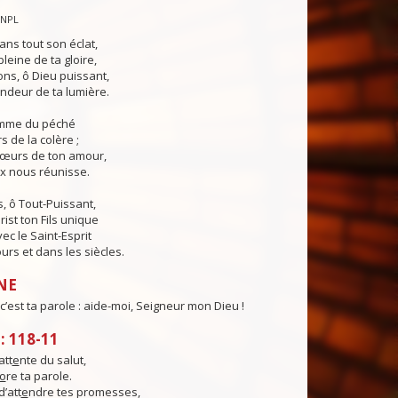
CNPL
ans tout son éclat,
pleine de ta gloire,
ns, ô Dieu puissant,
ndeur de ta lumière.
lamme du péché
s de la colère ;
cœurs de ton amour,
ix nous réunisse.
, ô Tout-Puissant,
rist ton Fils unique
ec le Saint-Esprit
urs et dans les siècles.
NE
c’est ta parole : aide-moi, Seigneur mon Dieu !
 118-11
att
e
nte du salut,
o
re ta parole.
d’att
e
ndre tes promesses,