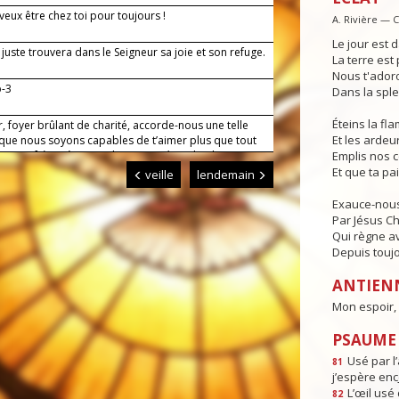
veux être chez toi pour toujours !
A. Rivière — 
Le jour est d
juste trouvera dans le Seigneur sa joie et son refuge.
La terre est 
Nous t'adoro
b-3
Dans la sple
Éteins la f
, foyer brûlant de charité, accorde-nous une telle
Et les ardeur
 que nous soyons capables de t’aimer plus que tout
er nos frères à cause de toi. Par Jésus, le Christ,
Emplis nos 
eigneur. Amen.
Et que ta pa
veille
lendemain
Exauce-nous
Par Jésus Ch
Qui règne av
Depuis toujo
ANTIEN
Mon espoir, 
PSAUME :
Usé par l’
81
j’espère enc
L’œil usé 
82