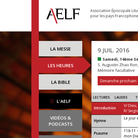
Association Épiscopale Lit
pour les pays Francophon
LA MESSE
9 JUIL. 2016
Samedi, 14ème S
S. Augustin Zhao Ron
LES HEURES
Mémoire facultative
Dimanche prochain
LA BIBLE
LECTURES
LAUDES
T
L'AELF
V/ Dieu,
Introduction
R/ Seign
VIDÉOS &
Le jour 
...
Hymne
PODCASTS
118-11 —
Psaume
mon Die