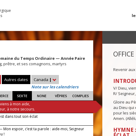
urgique
le
es
OFFICE
emaine du Temps Ordinaire — Année Paire
g, prêtre, et ses comagnons, martyrs
Revenir aux
Autres dates
Canada
|
INTROD
Note sur les calendriers
V/ Dieu, vie
R/ Seigneur,
IERCE
SEXTE
NONE
VÊPRES
COMPLIES
Gloire au Pèr
 viens à mon aide,
au Dieu qui e
eur, à notre secours.
pour les siè
est dans tout son éclat
Amen. (Allélu
 Mon espoir, c’est ta parole : aide-moi, Seigneur
HYMNE :
u !
ÉCLAT