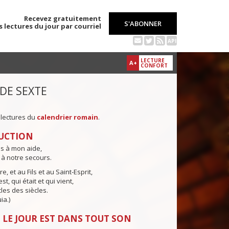
Recevez gratuitement
S'ABONNER
s lectures du jour par courriel
API
LECTURE
A+
CONFORT
 DE SEXTE
 lectures du
calendrier romain
.
UCTION
ns à mon aide,
 à notre secours.
e, et au Fils et au Saint-Esprit,
st, qui était et qui vient,
cles des siècles.
ia.)
 LE JOUR EST DANS TOUT SON