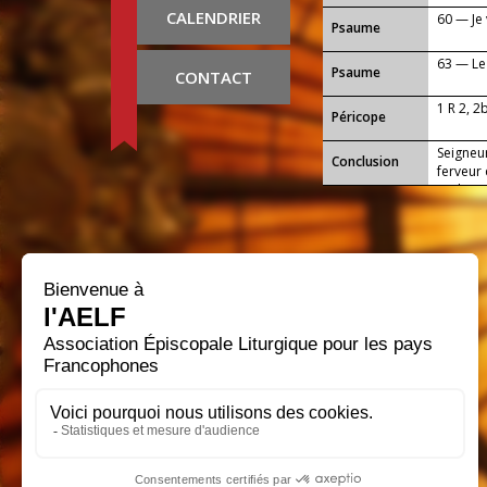
CALENDRIER
60 — Je 
Psaume
63 — Le 
Psaume
CONTACT
1 R 2, 2
Péricope
Seigneur
Conclusion
ferveur
et d’aim
notre S