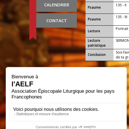
CALENDRIER
135 - II
Psaume
135 - III
Psaume
CONTACT
Portrai
Lecture
Lecture
SERMON
patristique
Sois fav
Conclusion
de ta gr