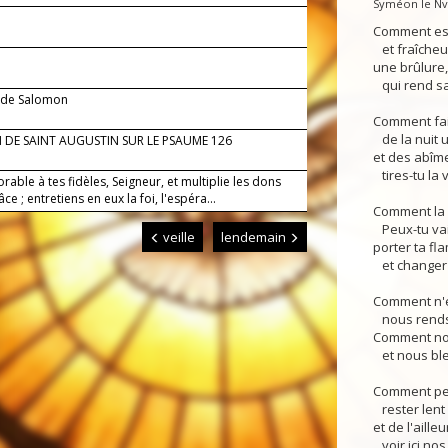
Syméon le Nv.
Comment es-
et fraîcheur
une brûlure
qui rend sa
t de Salomon
Comment fai
de la nuit u
 DE SAINT AUGUSTIN SUR LE PSAUME 126
et des abîme
tires-tu la 
orable à tes fidèles, Seigneur, et multiplie les dons
âce ; entretiens en eux la foi, l'espéra...
Comment la n
Peux-tu vai
veille
lendemain
porter ta f
et changer l
Comment n'e
nous rends-
Comment nou
et nous ble
Comment peu
rester lent 
et de l'ailleu
voir ici nos