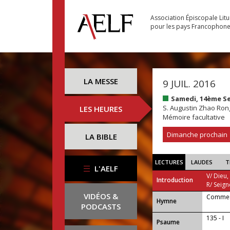
Association Épiscopale Lit
pour les pays Francophon
LA MESSE
9 JUIL. 2016
Samedi, 14ème S
S. Augustin Zhao Ron
LES HEURES
Mémoire facultative
Dimanche prochain
LA BIBLE
LECTURES
LAUDES
T
L'AELF
V/ Dieu,
Introduction
R/ Seign
VIDÉOS &
Comment
...
Hymne
PODCASTS
135 - I
Psaume