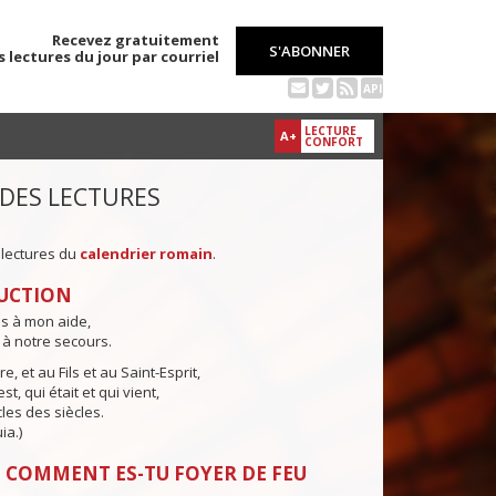
Recevez gratuitement
S'ABONNER
s lectures du jour par courriel
API
LECTURE
A+
CONFORT
 DES LECTURES
 lectures du
calendrier romain
.
UCTION
ns à mon aide,
 à notre secours.
e, et au Fils et au Saint-Esprit,
st, qui était et qui vient,
cles des siècles.
ia.)
 COMMENT ES-TU FOYER DE FEU