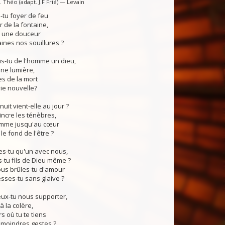
 Théo (adapt. J.F Frié) — Levain
tu foyer de feu
 de la fontaine,
, une douceur
ines nos souillures ?
s-tu de l'homme un dieu,
ne lumière,
s de la mort
vie nouvelle?
uit vient-elle au jour ?
ncre les ténèbres,
lamme jusqu'au cœur
e fond de l'être ?
s-tu qu'un avec nous,
tu fils de Dieu même ?
s brûles-tu d'amour
sses-tu sans glaive ?
x-tu nous supporter,
à la colère,
rs où tu te tiens
 moindres gestes ?