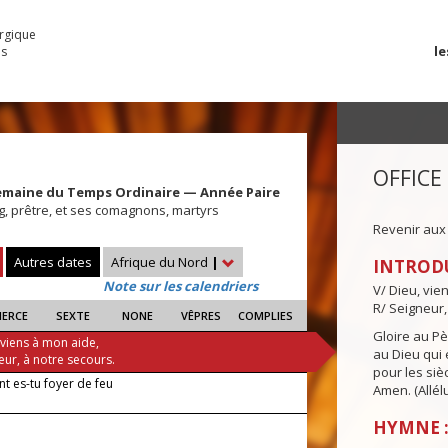
urgique
le
es
OFFICE
emaine du Temps Ordinaire — Année Paire
g, prêtre, et ses comagnons, martyrs
Revenir aux
Autres dates
Afrique du Nord
|
INTROD
Note sur les calendriers
V/ Dieu, vie
R/ Seigneur,
IERCE
SEXTE
NONE
VÊPRES
COMPLIES
Gloire au Pèr
 viens à mon aide,
au Dieu qui e
eur, à notre secours.
pour les siè
 es-tu foyer de feu
Amen. (Allélu
HYMNE :