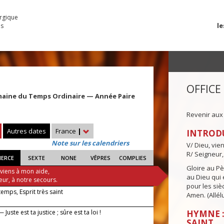
urgique
le
es
OFFICE
maine du Temps Ordinaire — Année Paire
e
Revenir aux
Autres dates
France
|
INTROD
Note sur les calendriers
V/ Dieu, vie
R/ Seigneur,
IERCE
SEXTE
NONE
VÊPRES
COMPLIES
Gloire au Pèr
 viens à mon aide,
au Dieu qui e
eur, à notre secours.
pour les siè
 temps, Esprit très saint
Amen. (Allélu
Juste est ta justice ; sûre est ta loi !
HYMNE :
SAINT