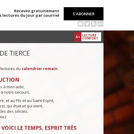
Recevez gratuitement
S'ABONNER
s lectures du jour par courriel
API
LECTURE
A+
CONFORT
 DE TIERCE
 lectures du
calendrier romain
.
UCTION
ns à mon aide,
 à notre secours.
e, et au Fils et au Saint-Esprit,
st, qui était et qui vient,
cles des siècles.
ia.)
 VOICI LE TEMPS, ESPRIT TRÈS