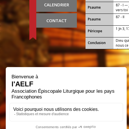
CALENDRIER
87 - I —
Psaume
vers toi 
87 - II
Psaume
CONTACT
1 Jn 3, 
Péricope
Dieu qui
Conclusion
nous ce
de toi d
Seigneu