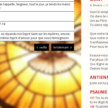
 Je t’appelle, Seigneur, tout le jour, je tends les mains
A. Rivière — 
!
Voici le temp
Où dans le c
Uni au Père e
17-18
Tu viens rép
Que notre l
 as répandu ton Esprit Saint sur les Apôtres, envoie-
Que notre vi
 même Esprit d'amour pour que nous témoignions
evant les hommes. Par Jésus, le Christ, notre
S'enflammen
r. Amen.
Pour tous l
veille
lendemain
Exauce-nous
Par Jésus Chr
Qui règne av
Depuis toujo
ANTIEN
Juste est ta j
PSAUME :
Toi, tu es
137
tu es dr
o
it 
Tu promu
138