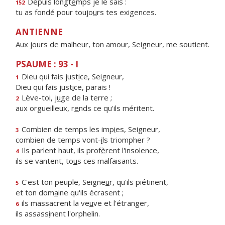
Depuis longt
e
mps je le sais :
152
tu as fondé pour toujo
u
rs tes exigences.
ANTIENNE
Aux jours de malheur, ton amour, Seigneur, me soutient.
PSAUME : 93 - I
Dieu qui fais just
i
ce, Seigneur,
1
Dieu qui fais just
i
ce, parais !
Lève-toi, j
u
ge de la terre ;
2
aux orgueilleux, r
e
nds ce qu'ils méritent.
Combien de temps les imp
i
es, Seigneur,
3
combien de temps vont-
i
ls triompher ?
Ils parlent haut, ils prof
è
rent l'insolence,
4
ils se vantent, to
u
s ces malfaisants.
C'est ton peuple, Seigne
u
r, qu'ils piétinent,
5
et ton dom
a
ine qu'ils écrasent ;
ils massacrent la ve
u
ve et l'étranger,
6
ils assass
i
nent l'orphelin.