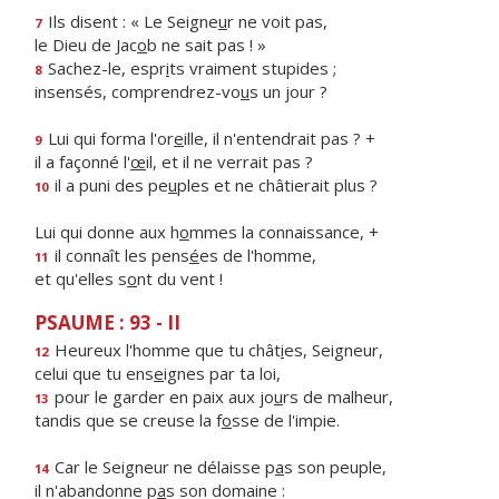
Ils disent : « Le Seigne
u
r ne voit pas,
7
le Dieu de Jac
o
b ne sait pas ! »
Sachez-le, espr
i
ts vraiment stupides ;
8
insensés, comprendrez-vo
u
s un jour ?
Lui qui forma l'or
e
ille, il n'entendrait pas ? +
9
il a façonné l'
œ
il, et il ne verrait pas ?
il a puni des pe
u
ples et ne châtierait plus ?
10
Lui qui donne aux h
o
mmes la connaissance, +
il connaît les pens
é
es de l'homme,
11
et qu'elles s
o
nt du vent !
PSAUME : 93 - II
Heureux l'homme que tu chât
i
es, Seigneur,
12
celui que tu ens
e
ignes par ta loi,
pour le garder en paix aux jo
u
rs de malheur,
13
tandis que se creuse la f
o
sse de l'impie.
Car le Seigneur ne délaisse p
a
s son peuple,
14
il n'abandonne p
a
s son domaine :