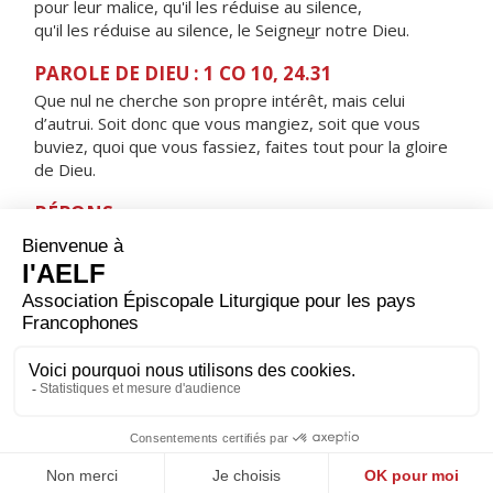
pour leur malice, qu'il les réduise au silence,
qu'il les réduise au silence, le Seigne
u
r notre Dieu.
PAROLE DE DIEU : 1 CO 10, 24.31
Que nul ne cherche son propre intérêt, mais celui
d’autrui. Soit donc que vous mangiez, soit que vous
buviez, quoi que vous fassiez, faites tout pour la gloire
de Dieu.
RÉPONS
V/ Qu'il est bon de rendre grâce au Seigneur,
de chanter pour ton nom, Dieu Très-Haut.
ORAISON
Dieu qui as révélé au monde que les artisans de paix
seront appelés tes fils, aide-nous à rechercher toujours
cette justice qui seule peut garantir aux hommes une
paix solide et durable.