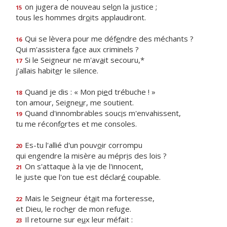
on jugera de nouveau sel
o
n la justice ;
15
tous les hommes dr
o
its applaudiront.
Qui se lèvera pour me déf
e
ndre des méchants ?
16
Qui m'assistera f
a
ce aux criminels ?
Si le Seigneur ne m'av
a
it secouru,*
17
j'allais habit
e
r le silence.
Quand je dis : « Mon pi
e
d trébuche ! »
18
ton amour, Seigne
u
r, me soutient.
Quand d'innombrables souc
i
s m'envahissent,
19
tu me réconf
o
rtes et me consoles.
Es-tu l'allié d'un pouv
o
ir corrompu
20
qui engendre la misère au mépr
i
s des lois ?
On s'attaque à la v
i
e de l'innocent,
21
le juste que l'on tue est déclar
é
coupable.
Mais le Seigneur ét
a
it ma forteresse,
22
et Dieu, le roch
e
r de mon refuge.
Il retourne sur e
u
x leur méfait :
23