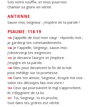
Sois notre souffle, et nous pourrons
Chanter sa gloire en vérité.
ANTIENNE
Sauve-moi, Seigneur ; j’espère en ta parole !
PSAUME : 118-19
J’appelle de tout mon cœ
u
r : réponds-moi ;
145
je garder
a
i tes commandements.
Je t’appelle, Seigne
u
r, sauve-moi ;
146
j’observer
a
i tes exigences.
Je devance l’aur
o
re et j’implore :
147
j’esp
è
re en ta parole.
Mes yeux devancent la f
n de la nuit
148
pour médit
e
r sur ta promesse.
Dans ton amour, Seigneur, éco
u
te ma voix :
149
selon tes décisi
o
ns fais-moi vivre !
Ceux qui poursuivent le m
a
l s’approchent,
150
ils s’él
o
ignent de ta loi.
Toi, Seigne
u
r, tu es proche,
151
tout dans tes
o
rdres est vérité.