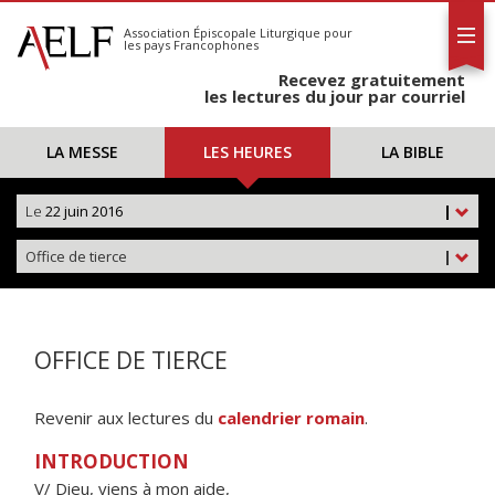
L'AELF
S'abonner
Association Épiscopale Liturgique
pour
les pays Francophones
Calendrier
Recevez gratuitement
Contact
les lectures du jour par courriel
LA MESSE
LES HEURES
LA BIBLE
Le
22 juin 2016
|
Office de tierce
|
OFFICE DE TIERCE
Revenir aux lectures du
calendrier romain
.
INTRODUCTION
V/ Dieu, viens à mon aide,