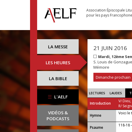
Association Épiscopale Lit
pour les pays Francophon
LA MESSE
21 JUIN 2016
Mardi, 12ème Se
S. Louis de Gonzagu
LES HEURES
Mémoire
Dimanche prochain
LA BIBLE
LECTURES
LAUDES
T
L'AELF
V/ Dieu,
Introduction
R/ Seign
VIDÉOS &
Voici le
...
Hymne
PODCASTS
118-18 — 
Psaume