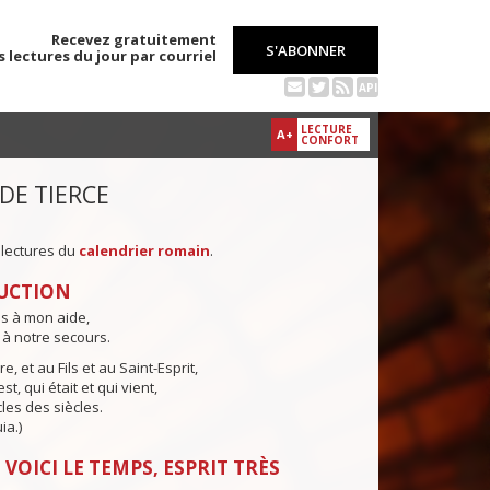
Recevez gratuitement
S'ABONNER
s lectures du jour par courriel
API
LECTURE
A+
CONFORT
 DE TIERCE
 lectures du
calendrier romain
.
UCTION
ns à mon aide,
 à notre secours.
e, et au Fils et au Saint-Esprit,
st, qui était et qui vient,
cles des siècles.
ia.)
 VOICI LE TEMPS, ESPRIT TRÈS