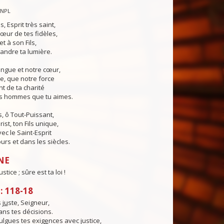
CNPL
s, Esprit très saint,
œur de tes fidèles,
t à son Fils,
andre ta lumière.
angue et notre cœur,
e, que notre force
t de ta charité
es hommes que tu aimes.
, ô Tout-Puissant,
ist, ton Fils unique,
ec le Saint-Esprit
urs et dans les siècles.
NE
ustice ; sûre est ta loi !
 118-18
 j
u
ste, Seigneur,
dans tes décisions.
lgues tes exig
e
nces avec justice,