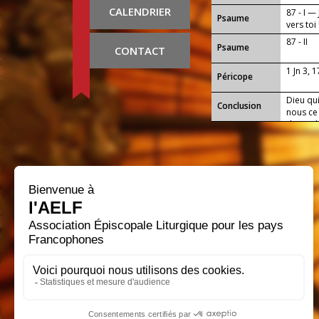
CALENDRIER
87 - I —
Psaume
vers toi 
87 - II
Psaume
CONTACT
1 Jn 3, 
Péricope
Dieu qui
Conclusion
nous ce
de toi d
Seigneu