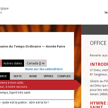
urgique
le
es
OFFICE
maine du Temps Ordinaire — Année Paire
e
Revenir aux
Autres dates
Canada
|
INTROD
Note sur les calendriers
V/ Dieu, vie
R/ Seigneur,
IERCE
SEXTE
NONE
VÊPRES
COMPLIES
Gloire au Pèr
 viens à mon aide,
au Dieu qui e
eur, à notre secours.
pour les siè
 temps, Esprit très saint
Amen. (Allélu
Juste est ta justice ; sûre est ta loi !
HYMNE :
SAINT