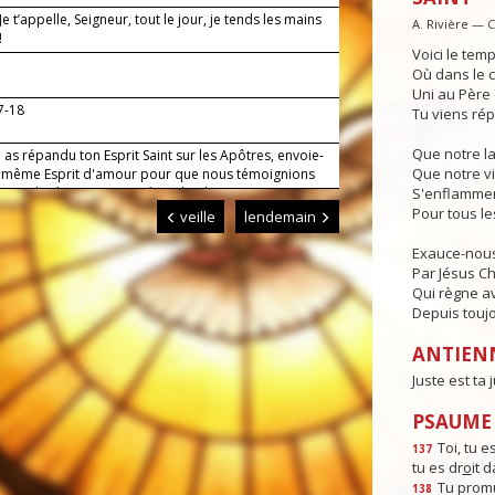
 Je t’appelle, Seigneur, tout le jour, je tends les mains
A. Rivière — 
!
Voici le temp
Où dans le c
Uni au Père e
17-18
Tu viens rép
Que notre l
 as répandu ton Esprit Saint sur les Apôtres, envoie-
Que notre vi
 même Esprit d'amour pour que nous témoignions
evant les hommes. Par Jésus, le Christ, notre
S'enflammen
r. Amen.
Pour tous l
veille
lendemain
Exauce-nous
Par Jésus Chr
Qui règne av
Depuis toujo
ANTIEN
Juste est ta j
PSAUME :
Toi, tu es
137
tu es dr
o
it 
Tu promu
138