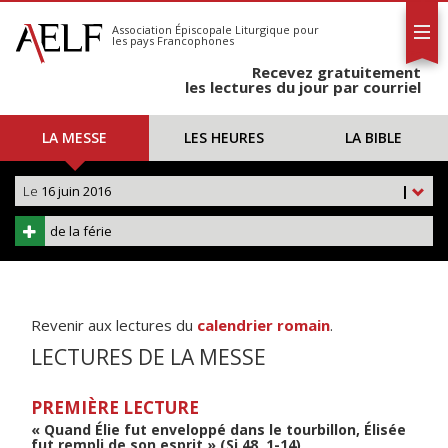
L'AELF
S'abonner
Association Épiscopale Liturgique
pour
les pays Francophones
Calendrier
Recevez gratuitement
Contact
les lectures du jour par courriel
LA MESSE
LES HEURES
LA BIBLE
Le
16 juin 2016
|
de la férie
Revenir aux lectures du
calendrier romain
.
LECTURES DE LA MESSE
PREMIÈRE LECTURE
« Quand Élie fut enveloppé dans le tourbillon, Élisée
fut rempli de son esprit » (Si 48, 1-14)