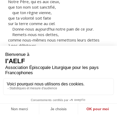
Notre Père, qui es aux cieux,
que ton nom soit sanctifié,
que ton règne vienne,
que ta volonté soit faite
sur la terre comme au ciel.
Donne-nous aujourd’hui notre pain de ce jour.
Remets-nous nos dettes,
comme nous-mêmes nous remettons leurs dettes
à nos débiteurs.
Et ne nous laisse pas entrer en tentation,
mais délivre-nous du Mal.
Car, si vous pardonnez aux hommes leurs fautes,
votre Père céleste vous pardonnera aussi.
Mais si vous ne pardonnez pas aux hommes,
votre Père non plus ne pardonnera pas vos fautes. »
– Acclamons la Parole de Dieu.