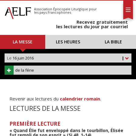
L'AELF
S'abonner
Association Épiscopale Liturgique
pour
les pays Francophones
Calendrier
Recevez gratuitement
Contact
les lectures du jour par courriel
LA MESSE
LES HEURES
LA BIBLE
Le
16 juin 2016
|
de la férie
Revenir aux lectures du
calendrier romain
.
LECTURES DE LA MESSE
PREMIÈRE LECTURE
« Quand Élie fut enveloppé dans le tourbillon, Élisée
fut rempli de son esprit » (Si 48, 1-14)