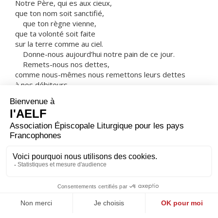
Notre Père, qui es aux cieux,
que ton nom soit sanctifié,
que ton règne vienne,
que ta volonté soit faite
sur la terre comme au ciel.
Donne-nous aujourd’hui notre pain de ce jour.
Remets-nous nos dettes,
comme nous-mêmes nous remettons leurs dettes
à nos débiteurs.
Et ne nous laisse pas entrer en tentation,
mais délivre-nous du Mal.
Car, si vous pardonnez aux hommes leurs fautes,
votre Père céleste vous pardonnera aussi.
Mais si vous ne pardonnez pas aux hommes,
votre Père non plus ne pardonnera pas vos fautes. »
– Acclamons la Parole de Dieu.