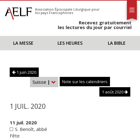
L'AELF
S'abonner
Association Épiscopale Liturgique
pour
les pays Francophones
Calendrier
Recevez gratuitement
Contact
les lectures du jour par courriel
LA MESSE
LES HEURES
LA BIBLE
1 juin 2020
Suisse
|
Note sur les calendriers
1 août 2020
1 JUIL. 2020
11 juil. 2020
S. Benoît, abbé
Fête