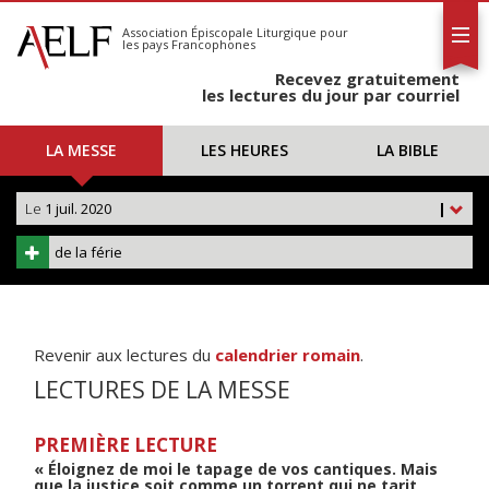
L'AELF
S'abonner
Association Épiscopale Liturgique
pour
les pays Francophones
Calendrier
Recevez gratuitement
Contact
les lectures du jour par courriel
LA MESSE
LES HEURES
LA BIBLE
Le
1 juil. 2020
|
de la férie
Revenir aux lectures du
calendrier romain
.
LECTURES DE LA MESSE
PREMIÈRE LECTURE
« Éloignez de moi le tapage de vos cantiques. Mais
que la justice soit comme un torrent qui ne tarit