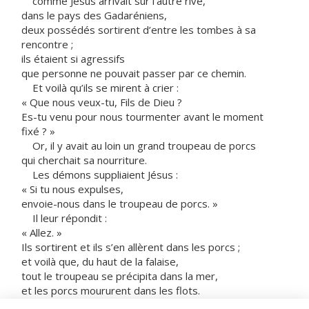
comme Jésus arrivait sur l’autre rive,
dans le pays des Gadaréniens,
deux possédés sortirent d’entre les tombes à sa
rencontre ;
ils étaient si agressifs
que personne ne pouvait passer par ce chemin.
Et voilà qu’ils se mirent à crier :
« Que nous veux-tu, Fils de Dieu ?
Es-tu venu pour nous tourmenter avant le moment
fixé ? »
Or, il y avait au loin un grand troupeau de porcs
qui cherchait sa nourriture.
Les démons suppliaient Jésus :
« Si tu nous expulses,
envoie-nous dans le troupeau de porcs. »
Il leur répondit :
« Allez. »
Ils sortirent et ils s’en allèrent dans les porcs ;
et voilà que, du haut de la falaise,
tout le troupeau se précipita dans la mer,
et les porcs moururent dans les flots.
Les gardiens prirent la fuite