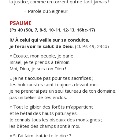
la justice, comme un torrent qui ne tarit jamais !
– Parole du Seigneur.
PSAUME
(Ps 49 (50), 7, 8-9, 10-11, 12-13, 16bc-17)
R/ À celui qui veille sur sa conduite,
je ferai voir le salut de Dieu.
(cf. Ps 49, 23cd)
« Écoute, mon peuple, je parle ;
Israël, je te prends à témoin.
Moi, Dieu, je suis ton Dieu !
« Je ne t’accuse pas pour tes sacrifices ;
tes holocaustes sont toujours devant moi.
Je ne prendrai pas un seul taureau de ton domaine,
pas un bélier de tes enclos.
« Tout le gibier des forêts m’appartient
et le bétail des hauts pâturages.
Je connais tous les oiseaux des montagnes ;
les bêtes des champs sont à moi.
« Si j’ai faim, irai-je te le dire ?