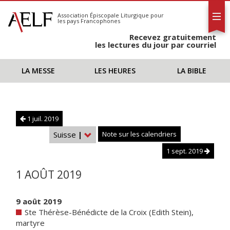
L'AELF
S'abonner
Association Épiscopale Liturgique
pour
les pays Francophones
Calendrier
Recevez gratuitement
Contact
les lectures du jour par courriel
LA MESSE
LES HEURES
LA BIBLE
1 juil. 2019
Suisse
|
Note sur les calendriers
1 sept. 2019
1 AOÛT 2019
9 août 2019
Ste Thérèse-Bénédicte de la Croix (Edith Stein),
martyre