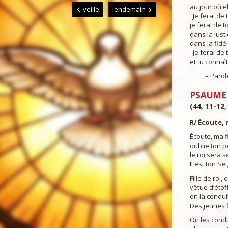
au jour où e
veille
lendemain
Je ferai de 
je ferai de 
dans la justic
dans la fidél
je ferai de 
et tu connaî
– Parole 
PSAUME
(44, 11-12,
R/ Écoute, m
Écoute, ma fi
oublie ton p
le roi sera s
Il est ton Se
Fille de roi, 
vêtue d’étoff
on la conduit
Des jeunes f
On les condu