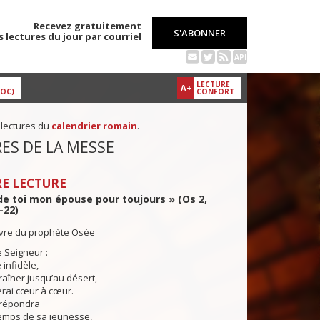
Recevez gratuitement
S'ABONNER
s lectures du jour par courriel
API
LECTURE
A+
DOC)
CONFORT
 lectures du
calendrier romain
.
ES DE LA MESSE
E LECTURE
 de toi mon épouse pour toujours » (Os 2,
-22)
livre du prophète Osée
e Seigneur :
infidèle,
traîner jusqu’au désert,
lerai cœur à cœur.
 répondra
mps de sa jeunesse,