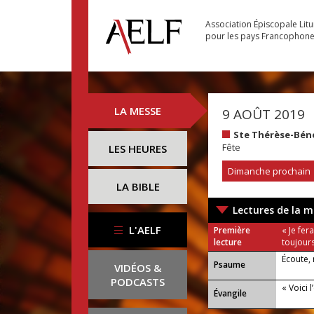
Association Épiscopale Lit
pour les pays Francophon
LA MESSE
9 AOÛT 2019
Ste Thérèse-Béné
Fête
LES HEURES
Dimanche prochain
LA BIBLE
Lectures de la m
L'AELF
Première
« Je fe
lecture
toujours
Écoute, 
Psaume
VIDÉOS &
PODCASTS
« Voici 
Évangile