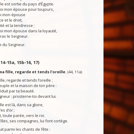
lle est sortie du pays d’Égypte.
toi mon épouse pour toujours,
toi mon épouse
e et le droit,
ité et la tendresse ;
toi mon épouse dans la loyauté,
tras le Seigneur.
du Seigneur.
 14-15a, 15b-16, 17)
a fille, regarde et tends l'oreille.
(44, 11a)
lle, regarde et tends l’oreille ;
euple et la maison de ton père :
éduit par ta beauté.
igneur : prosterne-toi devant lui.
elle est là, dans sa gloire,
es d’or ;
, toute parée, vers le roi.
illes, ses compagnes, lui font cortège.
it parmi les chants de fête :