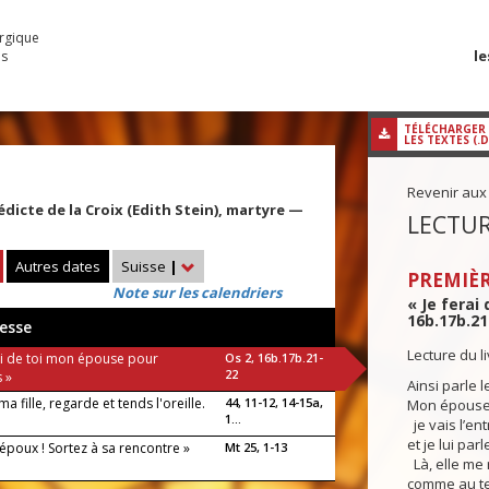
urgique
le
es
TÉLÉCHARGER
LES TEXTES (.
Revenir aux
dicte de la Croix (Edith Stein), martyre —
LECTUR
Autres dates
Suisse
|
PREMIÈR
Note sur les calendriers
« Je ferai
16b.17b.21
esse
Lecture du 
rai de toi mon épouse pour
Os 2, 16b.17b.21-
22
 »
Ainsi parle l
ma fille, regarde et tends l'oreille.
44, 11-12, 14-15a,
Mon épouse 
1...
je vais l’en
et je lui par
l’époux ! Sortez à sa rencontre »
Mt 25, 1-13
Là, elle me
comme au te