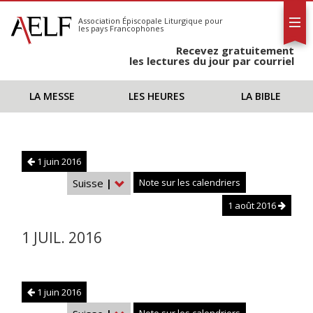
L'AELF
S'abonner
Association Épiscopale Liturgique
pour
les pays Francophones
Calendrier
Recevez gratuitement
Contact
les lectures du jour par courriel
LA MESSE
LES HEURES
LA BIBLE
1 juin 2016
Suisse
|
Note sur les calendriers
1 août 2016
1 JUIL. 2016
1 juin 2016