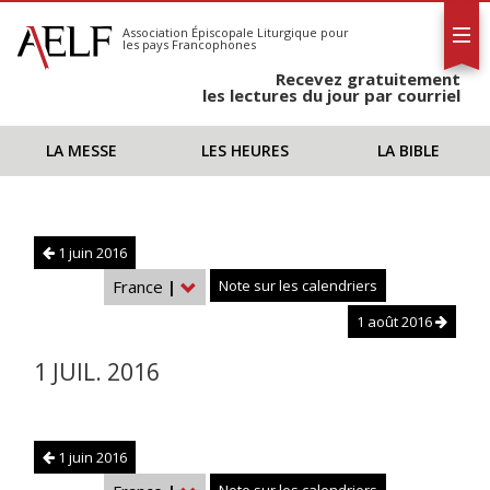
L'AELF
S'abonner
Association Épiscopale Liturgique
pour
les pays Francophones
Calendrier
Recevez gratuitement
Contact
les lectures du jour par courriel
LA MESSE
LES HEURES
LA BIBLE
1 juin 2016
France
|
Note sur les calendriers
1 août 2016
1 JUIL. 2016
1 juin 2016