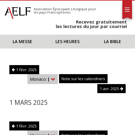
L'AELF
S'abonner
Association Épiscopale Liturgique
pour
les pays Francophones
Calendrier
Recevez gratuitement
Contact
les lectures du jour par courriel
LA MESSE
LES HEURES
LA BIBLE
1 févr. 2025
Monaco
|
Note sur les calendriers
1 avr. 2025
1 MARS 2025
1 févr. 2025