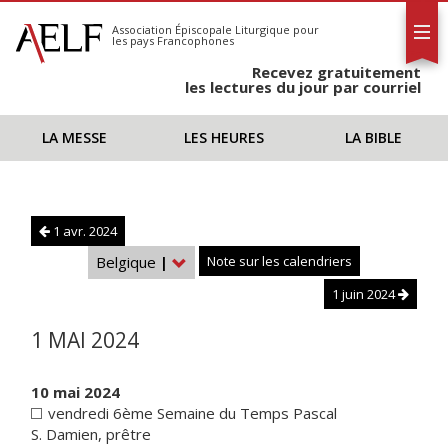
L'AELF
S'abonner
Association Épiscopale Liturgique
pour
les pays Francophones
Calendrier
Recevez gratuitement
Contact
les lectures du jour par courriel
LA MESSE
LES HEURES
LA BIBLE
1 avr. 2024
Belgique
|
Note sur les calendriers
1 juin 2024
1 MAI 2024
10 mai 2024
vendredi 6ème Semaine du Temps Pascal
S. Damien, prêtre