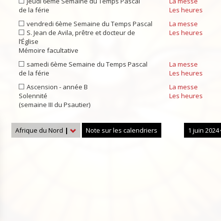
jeudi 6ème Semaine du Temps Pascal
La messe
de la férie
Les heures
vendredi 6ème Semaine du Temps Pascal
La messe
S. Jean de Avila, prêtre et docteur de
Les heures
l’Église
Mémoire facultative
samedi 6ème Semaine du Temps Pascal
La messe
de la férie
Les heures
Ascension - année B
La messe
Solennité
Les heures
(semaine III du Psautier)
Afrique du Nord
|
Note sur les calendriers
1 juin 2024