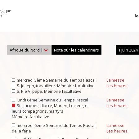
urgique
le
es
Afrique du Nord
|
Note sur les calendriers
1 juin 2024
mercredi 5ème Semaine du Temps Pascal
La messe
S. Joseph, travailleur. Mémoire facultative
Les heures
S. Pie V, pape. Mémoire facultative
lundi 6ème Semaine du Temps Pascal
La messe
Sts Jacques, diacre, Marien, Lecteur, et
Les heures
leurs compagnons, martyrs
Mémoire facultative
mercredi 6ème Semaine du Temps Pascal
La messe
de la férie
Les heures