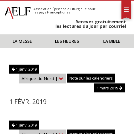
L'AELF
S'abonner
Association Épiscopale Liturgique
pour
les pays Francophones
Calendrier
Recevez gratuitement
Contact
les lectures du jour par courriel
LA MESSE
LES HEURES
LA BIBLE
1 janv. 2019
Afrique du Nord
|
Note sur les calendriers
1 mars 2019
1 FÉVR. 2019
1 janv. 2019