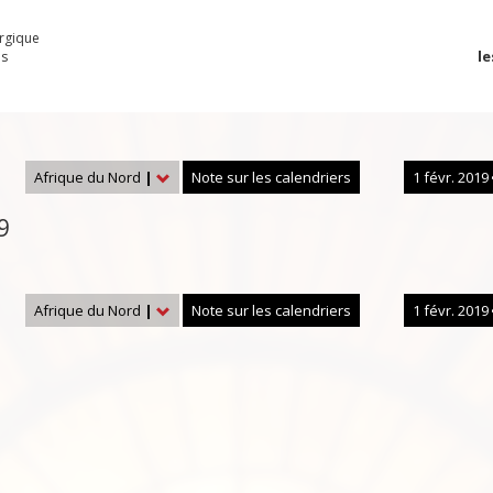
urgique
le
es
Afrique du Nord
|
Note sur les calendriers
1 févr. 2019
9
Afrique du Nord
|
Note sur les calendriers
1 févr. 2019