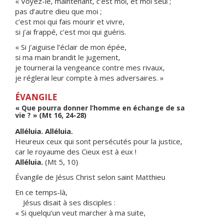
« Voyez-le, maintenant, c’est moi, et moi seul ;
pas d’autre dieu que moi ;
c’est moi qui fais mourir et vivre,
si j’ai frappé, c’est moi qui guéris.
« Si j’aiguise l’éclair de mon épée,
si ma main brandit le jugement,
je tournerai la vengeance contre mes rivaux,
je réglerai leur compte à mes adversaires. »
ÉVANGILE
« Que pourra donner l’homme en échange de sa
vie ? » (Mt 16, 24-28)
Alléluia. Alléluia.
Heureux ceux qui sont persécutés pour la justice,
car le royaume des Cieux est à eux !
Alléluia.
(Mt 5, 10)
Évangile de Jésus Christ selon saint Matthieu
En ce temps-là,
Jésus disait à ses disciples :
« Si quelqu’un veut marcher à ma suite,