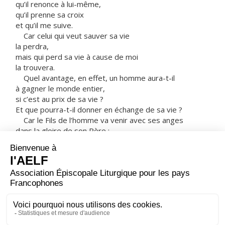
qu’il renonce à lui-même,
qu’il prenne sa croix
et qu’il me suive.
Car celui qui veut sauver sa vie
la perdra,
mais qui perd sa vie à cause de moi
la trouvera.
Quel avantage, en effet, un homme aura-t-il
à gagner le monde entier,
si c’est au prix de sa vie ?
Et que pourra-t-il donner en échange de sa vie ?
Car le Fils de l’homme va venir avec ses anges
dans la gloire de son Père ;
alors il rendra à chacun selon sa conduite.
Amen, je vous le dis :
parmi ceux qui sont ici,
certains ne connaîtront pas la mort
avant d’avoir vu le Fils de l’homme
venir dans son Règne. »
– Acclamons la Parole de Dieu.