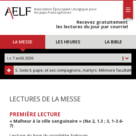
L'AELF
S'abonner
Association Épiscopale Liturgique
pour
les pays Francophones
Calendrier
Recevez gratuitement
Contact
les lectures du jour par courriel
LA MESSE
LES HEURES
LA BIBLE
Le
7 août 2026
|
S. Sixte II, pape, et ses compagnons, martyrs. Mémoire facultative
LECTURES DE LA MESSE
PREMIÈRE LECTURE
« Malheur à la ville sanguinaire » (Na 2, 1.3 ; 3, 1-3.6-
7)
Lecture du livre du prophète Nahoum