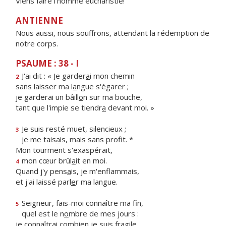
Viens faire l'homme eucharistie!
ANTIENNE
Nous aussi, nous souffrons, attendant la rédemption de
notre corps.
PSAUME : 38 - I
J'ai dit : « Je garder
a
i mon chemin
2
sans laisser ma l
a
ngue s'égarer ;
je garderai un bâill
o
n sur ma bouche,
tant que l'impie se tiendr
a
devant moi. »
Je suis resté muet, silencieux ;
3
je me tais
a
is, mais sans profit. *
Mon tourment s'exaspérait,
mon cœur brûl
a
it en moi.
4
Quand j'y pens
a
is, je m'enflammais,
et j'ai laissé parl
e
r ma langue.
Seigneur, fais-moi connaître ma fin,
5
quel est le n
o
mbre de mes jours :
je connaîtrai combi
e
n je suis fragile.