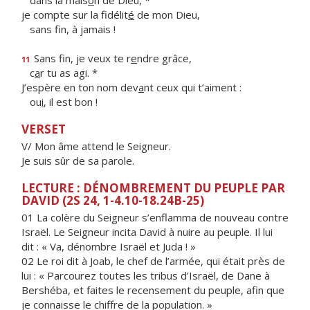
dans la mais
o
n de Dieu, *
je compte sur la fidélit
é
de mon Dieu,
sans f
n, à jamais !
Sans fin, je veux te r
e
ndre grâce,
11
c
a
r tu as agi. *
J’espère en ton nom dev
a
nt ceux qui t’aiment :
ou
i
, il est bon !
VERSET
V/ Mon âme attend le Seigneur.
Je suis sûr de sa parole.
LECTURE : DÉNOMBREMENT DU PEUPLE PAR
DAVID (2S 24, 1-4.10-18.24B-25)
01 La colère du Seigneur s’enflamma de nouveau contre
Israël. Le Seigneur incita David à nuire au peuple. Il lui
dit : « Va, dénombre Israël et Juda ! »
02 Le roi dit à Joab, le chef de l’armée, qui était près de
lui : « Parcourez toutes les tribus d’Israël, de Dane à
Bershéba, et faites le recensement du peuple, afin que
je connaisse le chiffre de la population. »