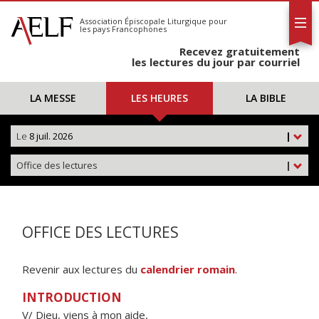
L'AELF
S'abonner
Association Épiscopale Liturgique
pour
les pays Francophones
Calendrier
Recevez gratuitement
Contact
les lectures du jour par courriel
LA MESSE
LES HEURES
LA BIBLE
Le
8 juil. 2026
|
Office des lectures
|
OFFICE DES LECTURES
Revenir aux lectures du
calendrier romain
.
INTRODUCTION
V/ Dieu, viens à mon aide,