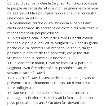
03 Joab dit au roi : « Que le Seigneur ton Dieu accroisse
le peuple au centuple, et que mon seigneur le roi le voie
de ses yeux ! Mais pourquoi mon seigneur le roi veut-il
une chose pareille ? »
04 Néanmoins, l’ordre du roi s’imposa à Joab et aux
chefs de l’armée. Ils sortirent de chez le roi pour faire le
recensement du peuple d’Israël.
10 Mais après cela, le cœur de David lui battit d’avoir
recensé le peuple, et il dit au Seigneur : « C’est un grand
péché que j’ai commis ! Maintenant, Seigneur, daigne
passer sur la faute de ton serviteur, car je me suis
vraiment conduit comme un insensé ! »
11 Le lendemain matin, David se leva. Or la parole du
Seigneur avait été adressée au prophète Gad, le
voyant attaché à David :
12 « Va dire à David : Ainsi parle le Seigneur : Je vais te
présenter trois châtiments ; choisis l’un d’entre eux, et
je te l’infligerai. »
13 Gad se rendit alors chez David et lui transmit ce
message : « Préfères-tu qu’il y ait la famine dans ton
pays pendant sept ans ? Ou bien fuir devant tes