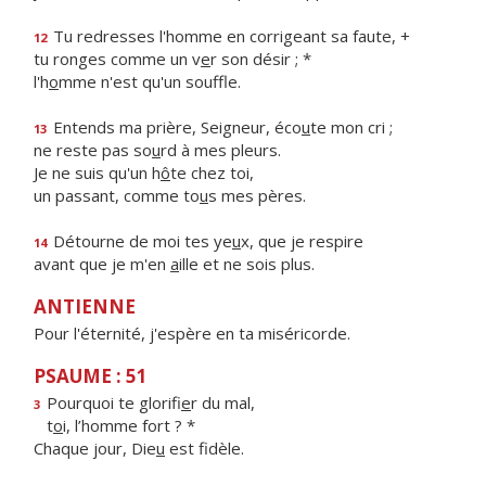
Tu redresses l'homme en corrigeant sa faute, +
12
tu ronges comme un v
e
r son désir ; *
l'h
o
mme n'est qu'un souffle.
Entends ma prière, Seigneur, éco
u
te mon cri ;
13
ne reste pas so
u
rd à mes pleurs.
Je ne suis qu'un h
ô
te chez toi,
un passant, comme to
u
s mes pères.
Détourne de moi tes ye
u
x, que je respire
14
avant que je m'en
a
ille et ne sois plus.
ANTIENNE
Pour l'éternité, j'espère en ta miséricorde.
PSAUME : 51
Pourquoi te glorifi
e
r du mal,
3
t
o
i, l’homme fort ? *
Chaque jour, Die
u
est fidèle.