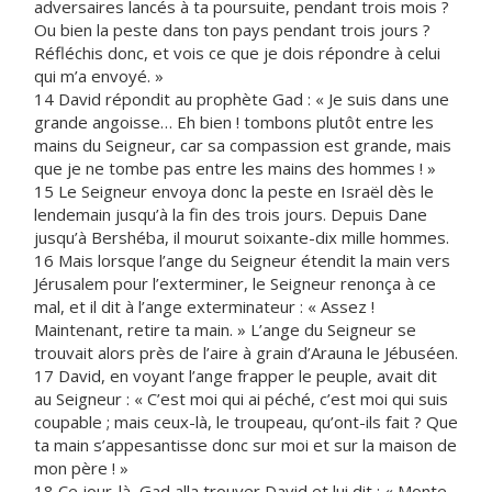
adversaires lancés à ta poursuite, pendant trois mois ?
Ou bien la peste dans ton pays pendant trois jours ?
Réfléchis donc, et vois ce que je dois répondre à celui
qui m’a envoyé. »
14 David répondit au prophète Gad : « Je suis dans une
grande angoisse… Eh bien ! tombons plutôt entre les
mains du Seigneur, car sa compassion est grande, mais
que je ne tombe pas entre les mains des hommes ! »
15 Le Seigneur envoya donc la peste en Israël dès le
lendemain jusqu’à la fin des trois jours. Depuis Dane
jusqu’à Bershéba, il mourut soixante-dix mille hommes.
16 Mais lorsque l’ange du Seigneur étendit la main vers
Jérusalem pour l’exterminer, le Seigneur renonça à ce
mal, et il dit à l’ange exterminateur : « Assez !
Maintenant, retire ta main. » L’ange du Seigneur se
trouvait alors près de l’aire à grain d’Arauna le Jébuséen.
17 David, en voyant l’ange frapper le peuple, avait dit
au Seigneur : « C’est moi qui ai péché, c’est moi qui suis
coupable ; mais ceux-là, le troupeau, qu’ont-ils fait ? Que
ta main s’appesantisse donc sur moi et sur la maison de
mon père ! »
18 Ce jour-là, Gad alla trouver David et lui dit : « Monte,