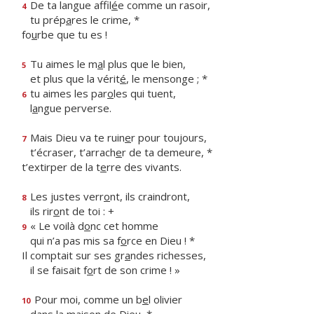
De ta langue affil
é
e comme un rasoir,
4
tu prép
a
res le crime, *
fo
u
rbe que tu es !
Tu aimes le m
a
l plus que le bien,
5
et plus que la vérit
é
, le mensonge ; *
tu aimes les par
o
les qui tuent,
6
l
a
ngue perverse.
Mais Dieu va te ruin
e
r pour toujours,
7
t’écraser, t’arrach
e
r de ta demeure, *
t’extirper de la t
e
rre des vivants.
Les justes verr
o
nt, ils craindront,
8
ils rir
o
nt de toi : +
« Le voilà d
o
nc cet homme
9
qui n’a pas mis sa f
o
rce en Dieu ! *
Il comptait sur ses gr
a
ndes richesses,
il se faisait f
o
rt de son crime ! »
Pour moi, comme un b
e
l olivier
10