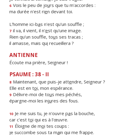
Vois le peu de jo
u
rs que tu m'accordes :
6
ma durée n'est ri
e
n devant toi.
L'homme ici-b
a
s n'est qu'un souffle ;
il va, il vient, il n'
e
st qu'une image.
7
Rien qu'un souffle, to
u
s ses tracas ;
il amasse, mais qu
i
recueillera ?
ANTIENNE
Écoute ma prière, Seigneur !
PSAUME : 38 - II
Maintenant, que puis-je att
e
ndre, Seigneur ?
8
Elle est en t
o
i, mon espérance.
Délivre-moi de to
u
s mes péchés,
9
épargne-moi les inj
u
res des fous.
Je me suis tu, je n'ouvre p
a
s la bouche,
10
car c'est t
o
i qui es à l'œuvre.
Éloigne de m
o
i tes coups :
11
je succombe sous ta m
a
in qui me frappe.