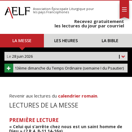
L'AELF
S'abonner
Association Épiscopale Liturgique
pour
les pays Francophones
Calendrier
Recevez gratuitement
Contact
les lectures du jour par courriel
LA MESSE
LES HEURES
LA BIBLE
Le
28 juin 2026
|
13ème dimanche du Temps Ordinaire (semaine I du Psautier)
Revenir aux lectures du
calendrier romain
.
LECTURES DE LA MESSE
PREMIÈRE LECTURE
« Celui qui s’arrête chez nous est un saint homme de
Dieu » (2 R 4, 8-11.14-16a)