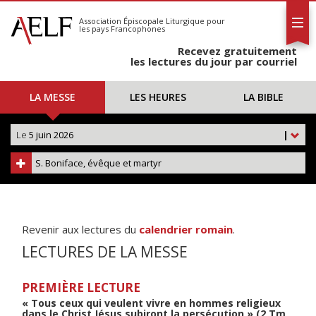
L'AELF
S'abonner
Association Épiscopale Liturgique
pour
les pays Francophones
Calendrier
Recevez gratuitement
Contact
les lectures du jour par courriel
LA MESSE
LES HEURES
LA BIBLE
Le
5 juin 2026
|
S. Boniface, évêque et martyr
Revenir aux lectures du
calendrier romain
.
LECTURES DE LA MESSE
PREMIÈRE LECTURE
« Tous ceux qui veulent vivre en hommes religieux
dans le Christ Jésus subiront la persécution » (2 Tm