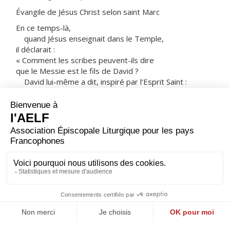
Évangile de Jésus Christ selon saint Marc
En ce temps-là,
quand Jésus enseignait dans le Temple,
il déclarait :
« Comment les scribes peuvent-ils dire
que le Messie est le fils de David ?
David lui-même a dit, inspiré par l’Esprit Saint :
Le Seigneur a dit à mon Seigneur :
“Siège à ma droite
jusqu’à ce que j’aie placé tes ennemis
sous tes pieds !”
David lui-même le nomme Seigneur.
D’où vient alors qu’il est son fils ? »
Et la foule nombreuse l’écoutait avec plaisir.
– Acclamons la Parole de Dieu.