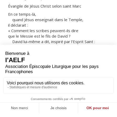
Évangile de Jésus Christ selon saint Marc
En ce temps-là,
quand Jésus enseignait dans le Temple,
il déclarait :
« Comment les scribes peuvent-ils dire
que le Messie est le fils de David ?
David lui-même a dit, inspiré par l’Esprit Saint :
Le Seigneur a dit à mon Seigneur :
“Siège à ma droite
jusqu’à ce que j’aie placé tes ennemis
sous tes pieds !”
David lui-même le nomme Seigneur.
D’où vient alors qu’il est son fils ? »
Et la foule nombreuse l’écoutait avec plaisir.
– Acclamons la Parole de Dieu.