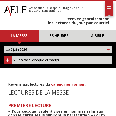
L'AELF
S'abonner
Association Épiscopale Liturgique
pour
les pays Francophones
Calendrier
Recevez gratuitement
Contact
les lectures du jour par courriel
LA MESSE
LES HEURES
LA BIBLE
Le
5 juin 2026
|
S. Boniface, évêque et martyr
Revenir aux lectures du
calendrier romain
.
LECTURES DE LA MESSE
PREMIÈRE LECTURE
« Tous ceux qui veulent vivre en hommes religieux
dans le Christ Jésus subiront la persécution » (2 Tm