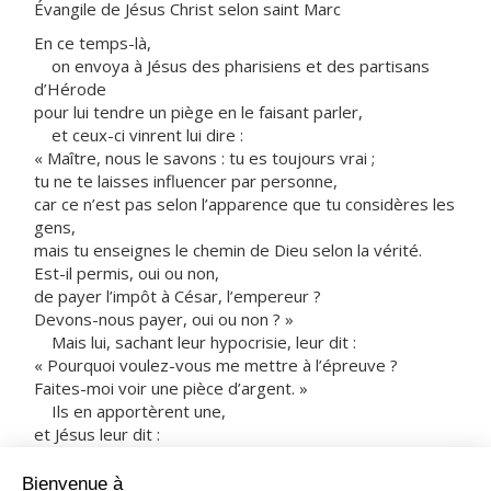
Évangile de Jésus Christ selon saint Marc
En ce temps-là,
on envoya à Jésus des pharisiens et des partisans
d’Hérode
pour lui tendre un piège en le faisant parler,
et ceux-ci vinrent lui dire :
« Maître, nous le savons : tu es toujours vrai ;
tu ne te laisses influencer par personne,
car ce n’est pas selon l’apparence que tu considères les
gens,
mais tu enseignes le chemin de Dieu selon la vérité.
Est-il permis, oui ou non,
de payer l’impôt à César, l’empereur ?
Devons-nous payer, oui ou non ? »
Mais lui, sachant leur hypocrisie, leur dit :
« Pourquoi voulez-vous me mettre à l’épreuve ?
Faites-moi voir une pièce d’argent. »
Ils en apportèrent une,
et Jésus leur dit :
« Cette effigie et cette inscription,
de qui sont-elles ?