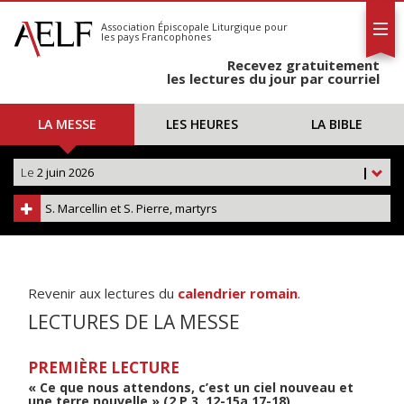
L'AELF
S'abonner
Association Épiscopale Liturgique
pour
les pays Francophones
Calendrier
Recevez gratuitement
Contact
les lectures du jour par courriel
LA MESSE
LES HEURES
LA BIBLE
Le
2 juin 2026
|
S. Marcellin et S. Pierre, martyrs
Revenir aux lectures du
calendrier romain
.
LECTURES DE LA MESSE
PREMIÈRE LECTURE
« Ce que nous attendons, c’est un ciel nouveau et
une terre nouvelle » (2 P 3, 12-15a.17-18)