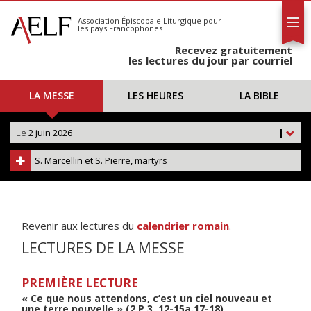
L'AELF
S'abonner
Association Épiscopale Liturgique
pour
les pays Francophones
Calendrier
Recevez gratuitement
Contact
les lectures du jour par courriel
LA MESSE
LES HEURES
LA BIBLE
Le
2 juin 2026
|
S. Marcellin et S. Pierre, martyrs
Revenir aux lectures du
calendrier romain
.
LECTURES DE LA MESSE
PREMIÈRE LECTURE
« Ce que nous attendons, c’est un ciel nouveau et
une terre nouvelle » (2 P 3, 12-15a.17-18)