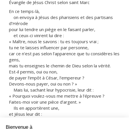
Évangile de Jésus Christ selon saint Marc
En ce temps-là,
on envoya à Jésus des pharisiens et des partisans
d’Hérode
pour lui tendre un piège en le faisant parler,
et ceux-ci vinrent lui dire :
« Maître, nous le savons : tu es toujours vrai ;
tu ne te laisses influencer par personne,
car ce n’est pas selon l’apparence que tu considères les
gens,
mais tu enseignes le chemin de Dieu selon la vérité.
Est-il permis, oui ou non,
de payer l’impôt à César, l’empereur ?
Devons-nous payer, oui ou non ? »
Mais lui, sachant leur hypocrisie, leur dit :
« Pourquoi voulez-vous me mettre à l’épreuve ?
Faites-moi voir une pièce d’argent. »
Ils en apportèrent une,
et Jésus leur dit :
« Cette effigie et cette inscription,
de qui sont-elles ?