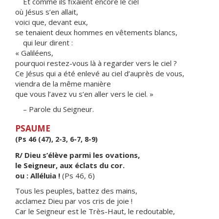
Et comme ils fixaient encore le ciel
où Jésus s’en allait,
voici que, devant eux,
se tenaient deux hommes en vêtements blancs,
qui leur dirent :
« Galiléens,
pourquoi restez-vous là à regarder vers le ciel ?
Ce Jésus qui a été enlevé au ciel d’auprès de vous,
viendra de la même manière
que vous l’avez vu s’en aller vers le ciel. »
– Parole du Seigneur.
PSAUME
(Ps 46 (47), 2-3, 6-7, 8-9)
R/ Dieu s’élève parmi les ovations,
le Seigneur, aux éclats du cor.
ou : Alléluia !
(Ps 46, 6)
Tous les peuples, battez des mains,
acclamez Dieu par vos cris de joie !
Car le Seigneur est le Très-Haut, le redoutable,