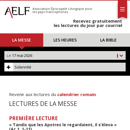
L'AELF
S'abonner
Association Épiscopale Liturgique
pour
les pays Francophones
Calendrier
Recevez gratuitement
Contact
les lectures du jour par courriel
LA MESSE
LES HEURES
LA BIBLE
Le
17 mai 2026
|
Solennité
Revenir aux lectures du
calendrier romain
.
LECTURES DE LA MESSE
PREMIÈRE LECTURE
« Tandis que les Apotres le regardaient, il s’éleva »
(Ac 1, 1-11)