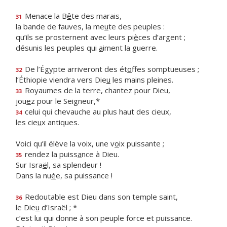
Menace la B
ê
te des marais,
31
la bande de fauves, la me
u
te des peuples :
qu’ils se prosternent avec leurs pi
è
ces d’argent ;
désunis les peuples qui
a
iment la guerre.
De l’Égypte arriveront des ét
o
ffes somptueuses ;
32
l’Éthiopie viendra vers Die
u
les mains pleines.
Royaumes de la terre, chantez pour Dieu,
33
jou
e
z pour le Seigneur,*
celui qui chevauche au plus haut des cieux,
34
les cie
u
x antiques.
Voici qu’il élève la voix, une v
o
ix puissante ;
rendez la puiss
a
nce à Dieu.
35
Sur Isra
ë
l, sa splendeur !
Dans la nu
é
e, sa puissance !
Redoutable est Dieu dans son temple saint,
36
le Die
u
d’Israël ; *
c’est lui qui donne à son peuple force et puissance.