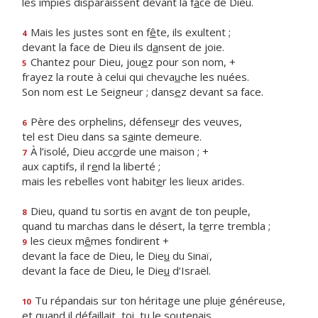
les impies disparaissent devant la f
a
ce de Dieu.
Mais les justes sont en f
ê
te, ils exultent ;
4
devant la face de Dieu ils d
a
nsent de joie.
Chantez pour Dieu, jou
e
z pour son nom, +
5
frayez la route à celui qui cheva
u
che les nuées.
Son nom est Le Seigneur ; dans
e
z devant sa face.
Père des orphelins, défense
u
r des veuves,
6
tel est Dieu dans sa s
a
inte demeure.
À l’isolé, Dieu acc
o
rde une maison ; +
7
aux captifs, il r
e
nd la liberté ;
mais les rebelles vont habit
e
r les lieux arides.
Dieu, quand tu sortis en av
a
nt de ton peuple,
8
quand tu marchas dans le désert, la t
e
rre trembla ;
les cieux m
ê
mes fondirent +
9
devant la face de Dieu, le Die
u
du Sinaï,
devant la face de Dieu, le Die
u
d’Israël.
Tu répandais sur ton héritage une plu
i
e généreuse,
10
et quand il défaillait, t
o
i, tu le soutenais.