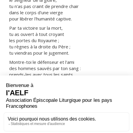
le Seigneur de la gloire,
tu n'as pas craint de prendre chair
dans le corps d'une vierge
pour libérer l'humanité captive.
Par ta victoire sur la mort,
tu as ouvert à tout croyant
les portes du Royaume ;
tu règnes à la droite du Père ;
tu viendras pour le jugement.
Montre-toi le défenseur et l'ami
des hommes sauvés par ton sang :
prends-les avec tous les saints
dans ta joie et dans ta lumière.
ORAISON
Dieu qui élèves le Christ au-dessus de tout, ouvre-nous
à la joie et à l'action de grâce, car l'Ascension de ton Fils
est déjà notre victoire : nous sommes les membres de
son corps, il nous a précédés dans la gloire auprès de
toi, et c'est là que nous vivons en espérance.