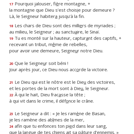
Pourquoi jalouser, fi
è
re montagne, +
17
la montagne que Dieu s’est chois
i
e pour demeure ?
Là, le Seigneur habiter
a
jusqu’à la fin.
Les chars de Dieu sont des milli
e
rs de myriades ;
18
au milieu, le Seigneur ; au sanctu
a
ire, le Sinaï.
Tu es monté sur la hauteur, captur
a
nt des captifs, +
19
recevant un tribut, m
ê
me de rebelles,
pour avoir une demeure, Seigne
u
r notre Dieu.
Que le Seigne
u
r soit béni !
20
Jour après jour, ce Dieu nous acc
o
rde la victoire.
Le Dieu qui est le nôtre est le Die
u
des victoires,
21
et les portes de la mort sont à Die
u
, le Seigneur.
À qui le hait, Dieu frac
a
sse la tête ;
22
à qui vit dans le crime, il déf
o
nce le crâne.
Le Seigneur a dit : « Je les ram
è
ne de Basan,
23
je les ramène des ab
î
mes de la mer,
afin que tu enfonces ton pi
e
d dans leur sang,
24
que la langue de tes chiens ait sa pât
u
re d’ennemis. »