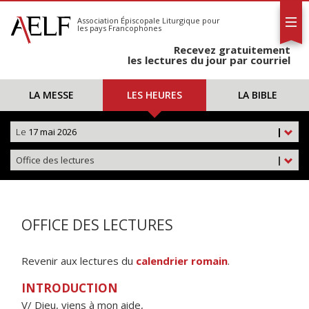
L'AELF
S'abonner
Association Épiscopale Liturgique
pour
les pays Francophones
Calendrier
Recevez gratuitement
Contact
les lectures du jour par courriel
LA MESSE
LES HEURES
LA BIBLE
Le
17 mai 2026
|
Office des lectures
|
OFFICE DES LECTURES
Revenir aux lectures du
calendrier romain
.
INTRODUCTION
V/ Dieu, viens à mon aide,