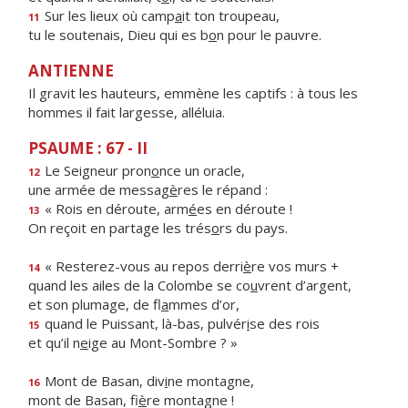
Sur les lieux où camp
a
it ton troupeau,
11
tu le soutenais, Dieu qui es b
o
n pour le pauvre.
ANTIENNE
Il gravit les hauteurs, emmène les captifs : à tous les
hommes il fait largesse, alléluia.
PSAUME : 67 - II
Le Seigneur pron
o
nce un oracle,
12
une armée de messag
è
res le répand :
« Rois en déroute, arm
é
es en déroute !
13
On reçoit en partage les trés
o
rs du pays.
« Resterez-vous au repos derri
è
re vos murs +
14
quand les ailes de la Colombe se co
u
vrent d’argent,
et son plumage, de fl
a
mmes d’or,
quand le Puissant, là-bas, pulvér
i
se des rois
15
et qu’il n
e
ige au Mont-Sombre ? »
Mont de Basan, div
i
ne montagne,
16
mont de Basan, fi
è
re montagne !