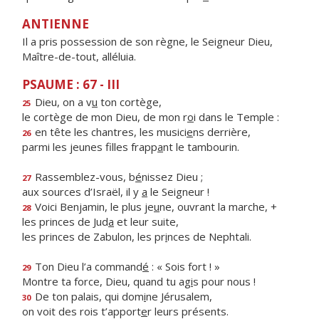
ANTIENNE
Il a pris possession de son règne, le Seigneur Dieu,
Maître-de-tout, alléluia.
PSAUME : 67 - III
Dieu, on a v
u
ton cortège,
25
le cortège de mon Dieu, de mon r
o
i dans le Temple :
en tête les chantres, les musici
e
ns derrière,
26
parmi les jeunes filles frapp
a
nt le tambourin.
Rassemblez-vous, b
é
nissez Dieu ;
27
aux sources d’Israël, il y
a
le Seigneur !
Voici Benjamin, le plus je
u
ne, ouvrant la marche, +
28
les princes de Jud
a
et leur suite,
les princes de Zabulon, les pr
i
nces de Nephtali.
Ton Dieu l’a command
é
: « Sois fort ! »
29
Montre ta force, Dieu, quand tu ag
i
s pour nous !
De ton palais, qui dom
i
ne Jérusalem,
30
on voit des rois t’apport
e
r leurs présents.