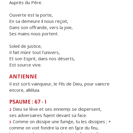
Auprès du Père.
Ouverte est la porte,
En sa demeure il nous reçoit,
Dans son offrande, vers la joie,
Ses mains nous portent.
Soleil de justice,
Il fait mûrir tout l'univers,
Et son Esprit, dans nos déserts,
Est source vive.
ANTIENNE
Il est sorti vainqueur, le Fils de Dieu, pour vaincre
encore, alléluia.
PSAUME : 67 - I
Dieu se lève et ses ennem
i
s se dispersent,
2
ses adversaires fu
i
ent devant sa face.
Comme on dissipe une fum
é
e, tu les dissipes ; +
3
comme on voit fondre la cire en f
a
ce du feu,