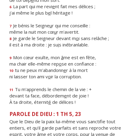
de toi dép
e
nd mon sort.
La part qui me revi
e
nt fait mes délices ;
6
j'ai même le plus b
e
l héritage !
Je bénis le Seigne
u
r qui me conseille :
7
même la nuit mon cœ
u
r m'avertit.
Je garde le Seigneur devant m
o
i sans relâche ;
8
il est à ma droite : je su
i
s inébranlable.
Mon cœur exulte, mon
â
me est en fête,
9
ma chair elle-même rep
o
se en confiance :
tu ne peux m'abandonn
e
r à la mort
10
ni laisser ton ami v
o
ir la corruption.
Tu m'apprends le chemin de la vie : +
11
devant ta face, débordem
e
nt de joie !
À ta droite, éternit
é
de délices !
PAROLE DE DIEU : 1 TH 5, 23
Que le Dieu de la paix lui-même vous sanctifie tout
entiers, et qu’il garde parfaits et sans reproche votre
esprit, votre âme et votre corps, pour la venue de