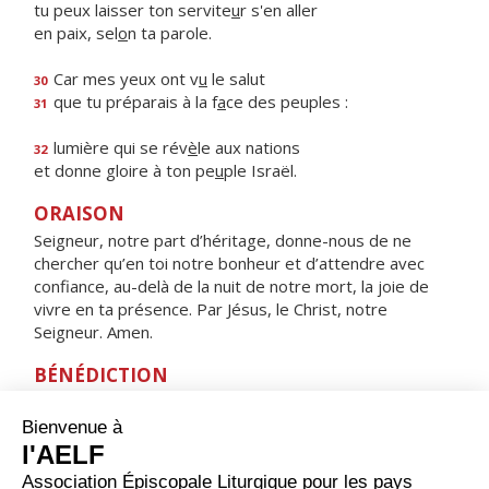
tu peux laisser ton servite
u
r s'en aller
en paix, sel
o
n ta parole.
Car mes yeux ont v
u
le salut
30
que tu préparais à la f
a
ce des peuples :
31
lumière qui se rév
è
le aux nations
32
et donne gloire à ton pe
u
ple Israël.
ORAISON
Seigneur, notre part d’héritage, donne-nous de ne
chercher qu’en toi notre bonheur et d’attendre avec
confiance, au-delà de la nuit de notre mort, la joie de
vivre en ta présence. Par Jésus, le Christ, notre
Seigneur. Amen.
BÉNÉDICTION
Que la paix de Dieu garde notre cœur et nos pensées
dans le Christ Jésus, notre Seigneur. Amen.
HYMNE : Ô VIERGE MARIE, QUELLE JOIE !
ALLÉLUIA !