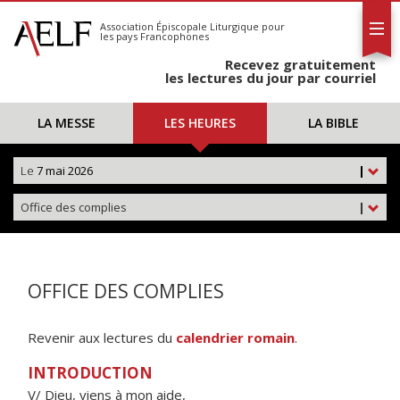
L'AELF
S'abonner
Association Épiscopale Liturgique
pour
les pays Francophones
Calendrier
Recevez gratuitement
Contact
les lectures du jour par courriel
LA MESSE
LES HEURES
LA BIBLE
Le
7 mai 2026
|
Office des complies
|
OFFICE DES COMPLIES
Revenir aux lectures du
calendrier romain
.
INTRODUCTION
V/ Dieu, viens à mon aide,