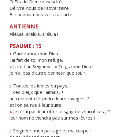
Ô Fils de Dieu ressuscité,
Délivre-nous de l'adversaire
Et conduis-nous vers ta clarté !
ANTIENNE
Alléluia, alléluia, alléluia !
PSAUME : 15
Garde-m
o
i, mon Dieu :
1
j'ai fait de t
o
i mon refuge.
J'ai dit au Seigneur : « Tu
e
s mon Dieu !
2
Je n'ai pas d'autre bonhe
u
r que toi. »
Toutes les idoles du pays,
3
ces die
u
x que j'aimais, +
ne cessent d'ét
e
ndre leurs ravages, *
et l'on se rue à leur suite.
Je n'irai pas leur offrir le s
a
ng des sacrifices ; *
4
leur nom ne viendra p
a
s sur mes lèvres !
Seigneur, mon part
a
ge et ma coupe :
5