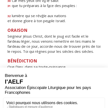
Car mes yeux ont v
u
le salut
30
que tu préparais à la f
a
ce des peuples :
31
lumière qui se rév
è
le aux nations
32
et donne gloire à ton pe
u
ple Israël.
ORAISON
Seigneur Jésus Christ, dont le joug est facile et le
fardeau léger, nous venons remettre en tes mains le
fardeau de ce jour, accorde-nous de trouver près de toi
le repos. Toi qui règnes pour les siècles des siècles.
BÉNÉDICTION
Que Dieu, dans sa toute-puissance,
éloigne de nous le mal,
et nous tienne en sa bénédiction. Amen.
HYMNE : REGINA CÆLI, LÆTARE, ALLELUIA
Regina cæli, lætare, alleluia,
quia quem meruisti portare, alleluia,
resurrexit sicut dixit, alleluia ;
ora pro nobis Deum, alleluia.