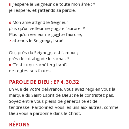
J’espère le Seigneur de to
u
te mon âme ; *
5
je l’espère, et j’att
e
nds sa parole.
Mon âme att
e
nd le Seigneur
6
plus qu’un veilleur ne gu
e
tte l’aurore. *
Plus qu’un veilleur ne gu
e
tte l’aurore,
attends le Seigne
u
r, Israël.
7
Oui, près du Seigne
u
r, est l’amour ;
près de lui, ab
o
nde le rachat. *
C’est lui qui rachèter
a
Israël
8
de to
u
tes ses fautes.
PAROLE DE DIEU : EP 4, 30.32
En vue de votre délivrance, vous avez reçu en vous la
marque du Saint-Esprit de Dieu : ne le contristez pas.
Soyez entre vous pleins de générosité et de
tendresse. Pardonnez-vous les uns aux autres, comme
Dieu vous a pardonné dans le Christ.
RÉPONS