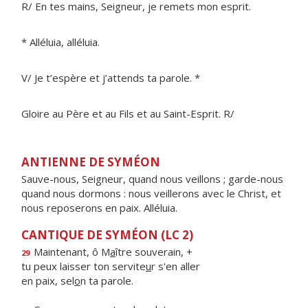
R/ En tes mains, Seigneur, je remets mon esprit.
* Alléluia, alléluia.
V/ Je t’espère et j’attends ta parole. *
Gloire au Père et au Fils et au Saint-Esprit. R/
ANTIENNE DE SYMÉON
Sauve-nous, Seigneur, quand nous veillons ; garde-nous
quand nous dormons : nous veillerons avec le Christ, et
nous reposerons en paix. Alléluia.
CANTIQUE DE SYMÉON (LC 2)
Maintenant, ô M
a
ître souverain, +
29
tu peux laisser ton servite
u
r s'en aller
en paix, sel
o
n ta parole.