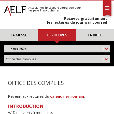
L'AELF
S'abonner
Association Épiscopale Liturgique
pour
les pays Francophones
Calendrier
Recevez gratuitement
Contact
les lectures du jour par courriel
LA MESSE
LES HEURES
LA BIBLE
Le
6 mai 2026
|
Office des complies
|
OFFICE DES COMPLIES
Revenir aux lectures du
calendrier romain
.
INTRODUCTION
V/ Dieu, viens à mon aide,