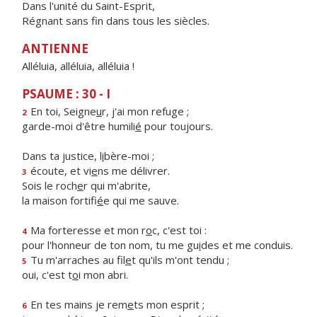
Dans l'unité du Saint-Esprit,
Régnant sans fin dans tous les siècles.
ANTIENNE
Alléluia, alléluia, alléluia !
PSAUME : 30 - I
En toi, Seigne
u
r, j'ai mon refuge ;
2
garde-moi d'être humili
é
pour toujours.
Dans ta justice, l
i
bère-moi ;
écoute, et vi
e
ns me délivrer.
3
Sois le roch
e
r qui m'abrite,
la maison fortifi
é
e qui me sauve.
Ma forteresse et mon r
o
c, c'est toi :
4
pour l'honneur de ton nom, tu me gu
i
des et me conduis.
Tu m'arraches au fil
e
t qu'ils m'ont tendu ;
5
oui, c'est t
o
i mon abri.
En tes mains je rem
e
ts mon esprit ;
6