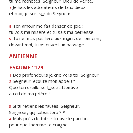
tu me rachètes, Seigneur, Die
u
de vérité.
Je hais les adorate
u
rs de faux dieux,
7
et moi, je suis s
û
r du Seigneur.
Ton amour me fait dans
e
r de joie :
8
tu vois ma misère et tu s
a
is ma détresse.
Tu ne m'as pas livré aux m
a
ins de l'ennemi ;
9
devant moi, tu as ouv
e
rt un passage.
ANTIENNE
PSAUME : 129
Des profondeurs je crie vers t
o
i, Seigneur,
1
Seigneur, éco
u
te mon appel ! *
2
Que ton oreille se f
a
sse attentive
au cr
i
de ma prière !
Si tu retiens les fa
u
tes, Seigneur,
3
Seigneur, qu
i
subsistera ? *
Mais près de toi se tro
u
ve le pardon
4
pour que l’h
o
mme te craigne.