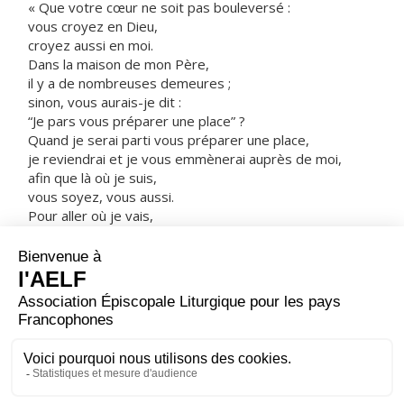
« Que votre cœur ne soit pas bouleversé :
vous croyez en Dieu,
croyez aussi en moi.
Dans la maison de mon Père,
il y a de nombreuses demeures ;
sinon, vous aurais-je dit :
“Je pars vous préparer une place” ?
Quand je serai parti vous préparer une place,
je reviendrai et je vous emmènerai auprès de moi,
afin que là où je suis,
vous soyez, vous aussi.
Pour aller où je vais,
vous savez le chemin. »
Thomas lui dit :
« Seigneur, nous ne savons pas où tu vas.
Comment pourrions-nous savoir le chemin ? »
Jésus lui répond :
« Moi, je suis le Chemin, la Vérité et la Vie ;
personne ne va vers le Père sans passer par moi. »
– Acclamons la Parole de Dieu.