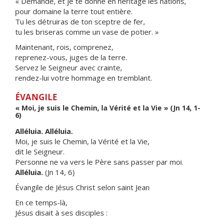
« Demande, et je te donne en héritage les nations,
pour domaine la terre tout entière.
Tu les détruiras de ton sceptre de fer,
tu les briseras comme un vase de potier. »
Maintenant, rois, comprenez,
reprenez-vous, juges de la terre.
Servez le Seigneur avec crainte,
rendez-lui votre hommage en tremblant.
ÉVANGILE
« Moi, je suis le Chemin, la Vérité et la Vie » (Jn 14, 1-
6)
Alléluia. Alléluia.
Moi, je suis le Chemin, la Vérité et la Vie,
dit le Seigneur.
Personne ne va vers le Père sans passer par moi.
Alléluia.
(Jn 14, 6)
Évangile de Jésus Christ selon saint Jean
En ce temps-là,
Jésus disait à ses disciples :