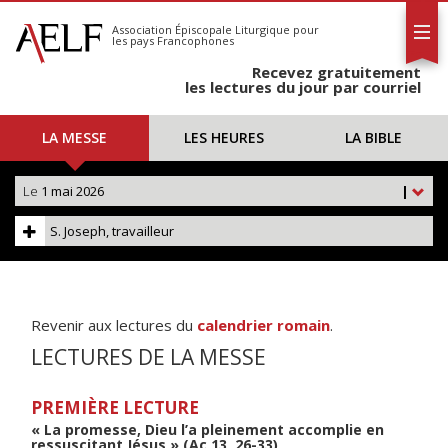
L'AELF
S'abonner
Association Épiscopale Liturgique
pour
les pays Francophones
Calendrier
Recevez gratuitement
Contact
les lectures du jour par courriel
LA MESSE
LES HEURES
LA BIBLE
Le
1 mai 2026
|
S. Joseph, travailleur
Revenir aux lectures du
calendrier romain
.
LECTURES DE LA MESSE
PREMIÈRE LECTURE
« La promesse, Dieu l’a pleinement accomplie en
ressuscitant Jésus » (Ac 13, 26-33)