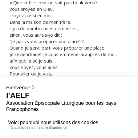
« Que votre cœur ne soit pas bouleversé :
vous croyez en Dieu,
croyez aussi en moi.
Dans la maison de mon Père,
il y a de nombreuses demeures ;
sinon, vous aurais-je dit :
“Je pars vous préparer une place” ?
Quand je serai parti vous préparer une place,
je reviendrai et je vous emmènerai auprès de moi,
afin que là où je suis,
vous soyez, vous aussi.
Pour aller où je vais,
vous savez le chemin. »
Thomas lui dit :
« Seigneur, nous ne savons pas où tu vas.
Comment pourrions-nous savoir le chemin ? »
Jésus lui répond :
« Moi, je suis le Chemin, la Vérité et la Vie ;
personne ne va vers le Père sans passer par moi. »
– Acclamons la Parole de Dieu.