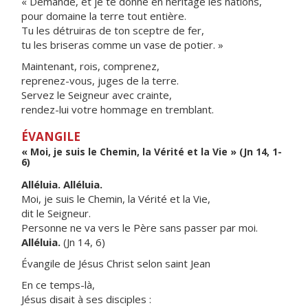
« Demande, et je te donne en héritage les nations,
pour domaine la terre tout entière.
Tu les détruiras de ton sceptre de fer,
tu les briseras comme un vase de potier. »
Maintenant, rois, comprenez,
reprenez-vous, juges de la terre.
Servez le Seigneur avec crainte,
rendez-lui votre hommage en tremblant.
ÉVANGILE
« Moi, je suis le Chemin, la Vérité et la Vie » (Jn 14, 1-
6)
Alléluia. Alléluia.
Moi, je suis le Chemin, la Vérité et la Vie,
dit le Seigneur.
Personne ne va vers le Père sans passer par moi.
Alléluia.
(Jn 14, 6)
Évangile de Jésus Christ selon saint Jean
En ce temps-là,
Jésus disait à ses disciples :