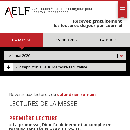
L'AELF
S'abonner
Association Épiscopale Liturgique
pour
les pays Francophones
Calendrier
Recevez gratuitement
Contact
les lectures du jour par courriel
LA MESSE
LES HEURES
LA BIBLE
Le
1 mai 2026
|
S. Joseph, travailleur. Mémoire facultative
Revenir aux lectures du
calendrier romain
.
LECTURES DE LA MESSE
PREMIÈRE LECTURE
« La promesse, Dieu l’a pleinement accomplie en
ressuscitant Jésus » (Ac 13, 26-33)