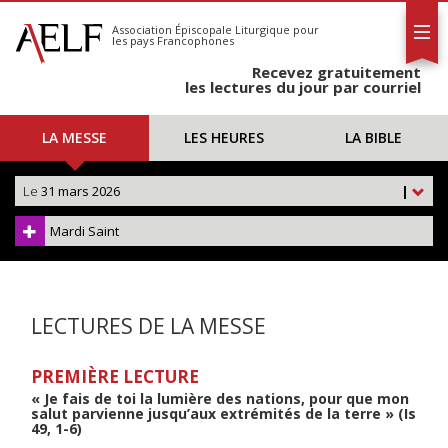
L'AELF
S'abonner
Association Épiscopale Liturgique
pour
les pays Francophones
Calendrier
Recevez gratuitement
Contact
les lectures du jour par courriel
LA MESSE
LES HEURES
LA BIBLE
Le
31 mars 2026
|
Mardi Saint
LECTURES DE LA MESSE
PREMIÈRE LECTURE
« Je fais de toi la lumière des nations, pour que mon
salut parvienne jusqu’aux extrémités de la terre » (Is
49, 1-6)