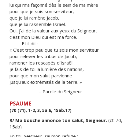
lui qui m’a façonné dès le sein de ma mère
pour que je sois son serviteur,
que je lui ramène Jacob,
que je lui rassemble Israël.
Oui, j’ai de la valeur aux yeux du Seigneur,
c’est mon Dieu qui est ma force.
Et il dit :
« C’est trop peu que tu sois mon serviteur
pour relever les tribus de Jacob,
ramener les rescapés d’Israël :
je fais de toi la lumière des nations,
pour que mon salut parvienne
jusqu’aux extrémités de la terre. »
– Parole du Seigneur.
PSAUME
(70 (71), 1-2, 3, 5a.6, 15ab.17)
R/ Ma bouche annonce ton salut, Seigneur.
(cf. 70,
15ab)
En toi, Seigneur, j’ai mon refuge :