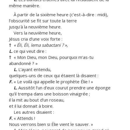
même manière.
À partir de la sixième heure (c’est-à-dire : midi),
l’obscurité se fit sur toute la terre
jusqu’à la neuvième heure.
Vers la neuvième heure,
Jésus cria d’une voix forte :
†
« Éli, Éli, lema sabactani ? »,
L.
ce qui veut dire :
†
« Mon Dieu, mon Dieu, pourquoi m’as-tu
abandonné ? »
L.
L’ayant entendu,
quelques-uns de ceux qui étaient là disaient :
F.
« Le voilà qui appelle le prophète Élie ! »
L.
Aussitôt l’un d’eux courut prendre une éponge
qu’il trempa dans une boisson vinaigrée ;
il la mit au bout d’un roseau,
et il lui donnait à boire.
Les autres disaient :
F.
« Attends !
Nous verrons bien si Élie vient le sauver. »