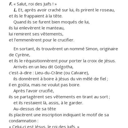
F.
« Salut, roi des Juifs ! »
L.
Et, après avoir craché sur lui, ils prirent le roseau,
et ils le frappaient à la tête.
Quand ils se furent bien moqués de lui,
ils lui enlevèrent le manteau,
lui remirent ses vêtements,
et l’emmenèrent pour le crucifier.
En sortant, ils trouvèrent un nommé Simon, originaire
de Cyrène,
et ils le réquisitionnèrent pour porter la croix de Jésus.
Arrivés en un lieu dit Golgotha,
c’est-à-dire : Lieu-du-Crâne (ou Calvaire),
ils donnèrent à boire à Jésus du vin mêlé de fiel ;
il en goûta, mais ne voulut pas boire.
Après l’avoir crucifié,
ils se partagèrent ses vêtements en tirant au sort ;
et ils restaient là, assis, à le garder.
Au-dessus de sa tête
ils placèrent une inscription indiquant le motif de sa
condamnation :
« Celui-ci est Jésus, le roi des Juifs. »