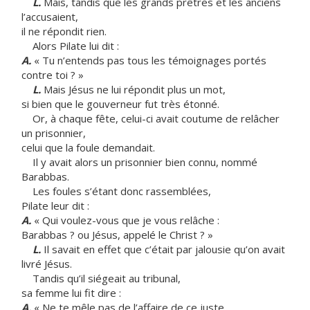
L.
Mais, tandis que les grands prêtres et les anciens
l’accusaient,
il ne répondit rien.
Alors Pilate lui dit :
A.
« Tu n’entends pas tous les témoignages portés
contre toi ? »
L.
Mais Jésus ne lui répondit plus un mot,
si bien que le gouverneur fut très étonné.
Or, à chaque fête, celui-ci avait coutume de relâcher
un prisonnier,
celui que la foule demandait.
Il y avait alors un prisonnier bien connu, nommé
Barabbas.
Les foules s’étant donc rassemblées,
Pilate leur dit :
A.
« Qui voulez-vous que je vous relâche :
Barabbas ? ou Jésus, appelé le Christ ? »
L.
Il savait en effet que c’était par jalousie qu’on avait
livré Jésus.
Tandis qu’il siégeait au tribunal,
sa femme lui fit dire :
A.
« Ne te mêle pas de l’affaire de ce juste,