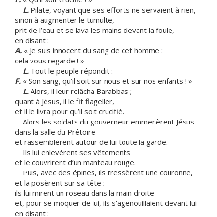
L.
Pilate, voyant que ses efforts ne servaient à rien,
sinon à augmenter le tumulte,
prit de l’eau et se lava les mains devant la foule,
en disant :
A.
« Je suis innocent du sang de cet homme :
cela vous regarde ! »
L.
Tout le peuple répondit :
F.
« Son sang, qu’il soit sur nous et sur nos enfants ! »
L.
Alors, il leur relâcha Barabbas ;
quant à Jésus, il le fit flageller,
et il le livra pour qu’il soit crucifié.
Alors les soldats du gouverneur emmenèrent Jésus
dans la salle du Prétoire
et rassemblèrent autour de lui toute la garde.
Ils lui enlevèrent ses vêtements
et le couvrirent d’un manteau rouge.
Puis, avec des épines, ils tressèrent une couronne,
et la posèrent sur sa tête ;
ils lui mirent un roseau dans la main droite
et, pour se moquer de lui, ils s’agenouillaient devant lui
en disant :