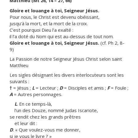
Matthieu (Mt 26, 14 – 27, 66)
Gloire et louange à toi, Seigneur Jésus.
Pour nous, le Christ est devenu obéissant,
jusqu’à la mort, et la mort de la croix.
C’est pourquoi Dieu l’a exalté :
il l’a doté du Nom qui est au-dessus de tout nom.
Gloire et louange à toi, Seigneur Jésus.
(cf. Ph 2, 8-
9)
La Passion de notre Seigneur Jésus Christ selon saint
Matthieu
Les sigles désignant les divers interlocuteurs sont les
suivants :
†
= Jésus ;
L
= Lecteur ;
D
= Disciples et amis ;
F
= Foule ;
A
= Autres personnages.
L
. En ce temps-là,
l’un des Douze, nommé Judas Iscariote,
se rendit chez les grands prêtres
et leur dit :
D
. « Que voulez-vous me donner,
si je vous le livre ? »