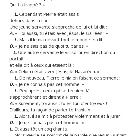
Qui t’a frappé ? »
L.
Cependant Pierre était assis
dehors dans la cour.
Une jeune servante s’approcha de lui et lui dit :
A.
« Toi aussi, tu étais avec Jésus, le Galiléen ! »
L.
Mais il le nia devant tout le monde et dit :
D.
« Je ne sais pas de quoi tu parles. »
L.
Une autre servante le vit sortir en direction du
portail
et elle dit à ceux qui étaient là :
A.
« Celui-ci était avec Jésus, le Nazaréen. »
L.
De nouveau, Pierre le nia en faisant ce serment :
D.
« Je ne connais pas cet homme. »
L.
Peu après, ceux qui se tenaient là
s’approchèrent et dirent à Pierre :
A.
« Sûrement, toi aussi, tu es l’un d’entre eux !
D’ailleurs, ta façon de parler te trahit. »
L.
Alors, il se mit à protester violemment et à jurer :
D.
« Je ne connais pas cet homme. »
L.
Et aussitôt un coq chanta.
Alors Pierre se souvint de la parole que Jésus lui avait