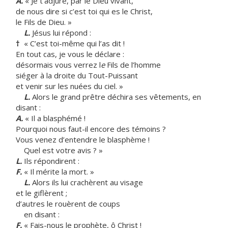
A.
« Je t’adjure, par le Dieu vivant,
de nous dire si c’est toi qui es le Christ,
le Fils de Dieu. »
L.
Jésus lui répond :
†
« C’est toi-même qui l’as dit !
En tout cas, je vous le déclare :
désormais vous verrez l
e
Fils de l’homme
siéger à la droite du Tout-Puissant
et venir sur les nuées du ciel. »
L.
Alors le grand prêtre déchira ses vêtements, en
disant :
A.
« Il a blasphémé !
Pourquoi nous faut-il encore des témoins ?
Vous venez d’entendre le blasphème !
Quel est votre avis ? »
L.
Ils répondirent :
F.
« Il mérite la mort. »
L.
Alors ils lui crachèrent au visage
et le giflèrent ;
d’autres le rouèrent de coups
en disant :
F.
« Fais-nous le prophète, ô Christ !