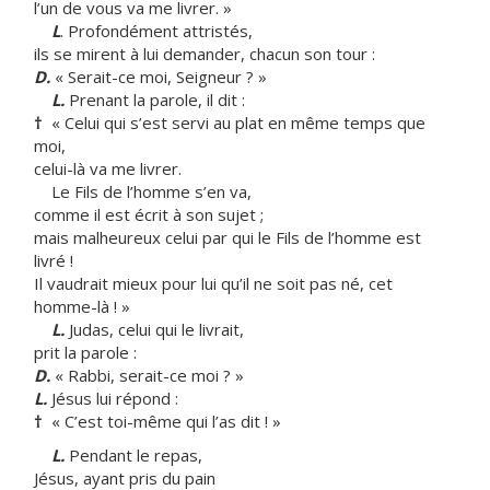
l’un de vous va me livrer. »
L
. Profondément attristés,
ils se mirent à lui demander, chacun son tour :
D.
« Serait-ce moi, Seigneur ? »
L.
Prenant la parole, il dit :
†
« Celui qui s’est servi au plat en même temps que
moi,
celui-là va me livrer.
Le Fils de l’homme s’en va,
comme il est écrit à son sujet ;
mais malheureux celui par qui le Fils de l’homme est
livré !
Il vaudrait mieux pour lui qu’il ne soit pas né, cet
homme-là ! »
L.
Judas, celui qui le livrait,
prit la parole :
D.
« Rabbi, serait-ce moi ? »
L.
Jésus lui répond :
†
« C’est toi-même qui l’as dit ! »
L.
Pendant le repas,
Jésus, ayant pris du pain