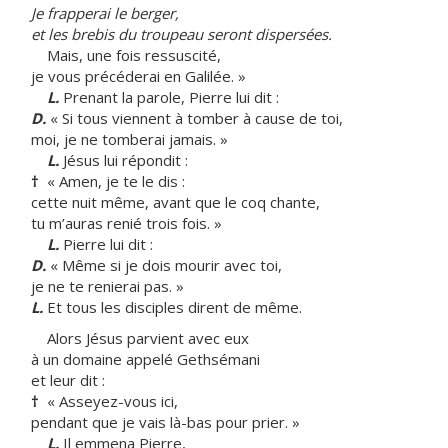
Je frapperai le berger,
et les brebis du troupeau seront dispersées.
Mais, une fois ressuscité,
je vous précéderai en Galilée. »
L.
Prenant la parole, Pierre lui dit :
D.
« Si tous viennent à tomber à cause de toi,
moi, je ne tomberai jamais. »
L.
Jésus lui répondit :
†
« Amen, je te le dis :
cette nuit même, avant que le coq chante,
tu m’auras renié trois fois. »
L.
Pierre lui dit :
D.
« Même si je dois mourir avec toi,
je ne te renierai pas. »
L.
Et tous les disciples dirent de même.
Alors Jésus parvient avec eux
à un domaine appelé Gethsémani
et leur dit :
†
« Asseyez-vous ici,
pendant que je vais là-bas pour prier. »
L.
Il emmena Pierre,