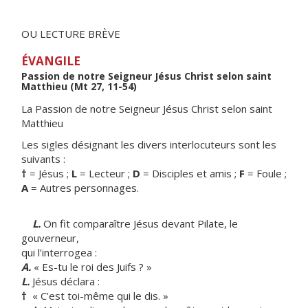
OU LECTURE BRÈVE
ÉVANGILE
Passion de notre Seigneur Jésus Christ selon saint
Matthieu (Mt 27, 11-54)
La Passion de notre Seigneur Jésus Christ selon saint
Matthieu
Les sigles désignant les divers interlocuteurs sont les
suivants :
†
= Jésus ;
L
= Lecteur ;
D
= Disciples et amis ;
F
= Foule ;
A
= Autres personnages.
L.
On fit comparaître Jésus devant Pilate, le
gouverneur,
qui l’interrogea :
A.
« Es-tu le roi des Juifs ? »
L.
Jésus déclara :
†
« C’est toi-même qui le dis. »