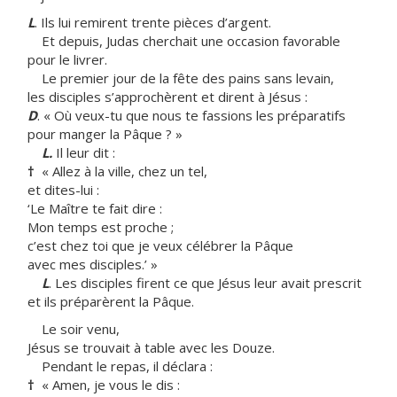
L
. Ils lui
remirent trente pièces d’argent.
Et depuis, Judas cherchait une occasion favorable
pour le livrer.
Le premier jour de la fête des pains sans levain,
les disciples s’approchèrent et dirent à Jésus :
D
. « Où veux-tu que nous te fassions les préparatifs
pour manger la Pâque ? »
L.
Il leur dit :
†
« Allez à la ville, chez un tel,
et dites-lui :
‘Le Maître te fait dire :
Mon temps est proche ;
c’est chez toi que je veux célébrer la Pâque
avec mes disciples.’ »
L
. Les disciples firent ce que Jésus leur avait prescrit
et ils préparèrent la Pâque.
Le soir venu,
Jésus se trouvait à table avec les Douze.
Pendant le repas, il déclara :
†
« Amen, je vous le dis :