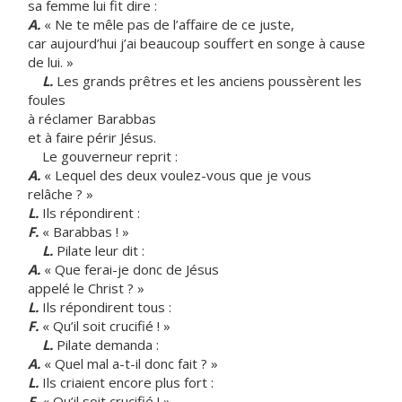
sa femme lui fit dire :
A.
« Ne te mêle pas de l’affaire de ce juste,
car aujourd’hui j’ai beaucoup souffert en songe à cause
de lui. »
L.
Les grands prêtres et les anciens poussèrent les
foules
à réclamer Barabbas
et à faire périr Jésus.
Le gouverneur reprit :
A.
« Lequel des deux voulez-vous que je vous
relâche ? »
L.
Ils répondirent :
F.
« Barabbas ! »
L.
Pilate leur dit :
A.
« Que ferai-je donc de Jésus
appelé le Christ ? »
L.
Ils répondirent tous :
F.
« Qu’il soit crucifié ! »
L.
Pilate demanda :
A.
« Quel mal a-t-il donc fait ? »
L.
Ils criaient encore plus fort :
F.
« Qu’il soit crucifié ! »