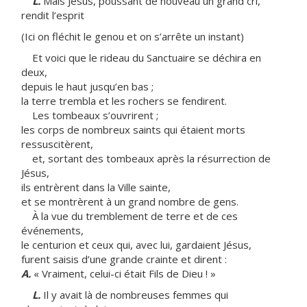
L.
Mais Jésus, poussant de nouveau un grand cri,
rendit l’esprit
(Ici on fléchit le genou et on s’arrête un instant)
Et voici que le rideau du Sanctuaire se déchira en
deux,
depuis le haut jusqu’en bas ;
la terre trembla et les rochers se fendirent.
Les tombeaux s’ouvrirent ;
les corps de nombreux saints qui étaient morts
ressuscitèrent,
et, sortant des tombeaux après la résurrection de
Jésus,
ils entrèrent dans la Ville sainte,
et se montrèrent à un grand nombre de gens.
À la vue du tremblement de terre et de ces
événements,
le centurion et ceux qui, avec lui, gardaient Jésus,
furent saisis d’une grande crainte et dirent :
A.
« Vraiment, celui-ci était Fils de Dieu ! »
L.
Il y avait là de nombreuses femmes qui