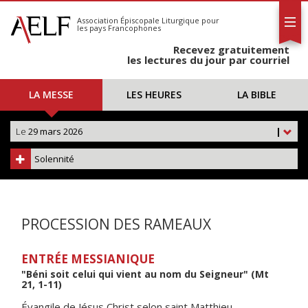
L'AELF
S'abonner
Association Épiscopale Liturgique
pour
les pays Francophones
Calendrier
Recevez gratuitement
Contact
les lectures du jour par courriel
LA MESSE
LES HEURES
LA BIBLE
Le
29 mars 2026
|
Solennité
PROCESSION DES RAMEAUX
ENTRÉE MESSIANIQUE
"Béni soit celui qui vient au nom du Seigneur" (Mt
21, 1-11)
Évangile de Jésus Christ selon saint Matthieu