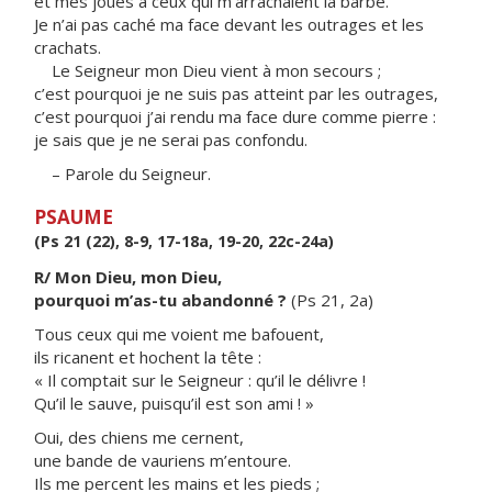
et mes joues à ceux qui m’arrachaient la barbe.
Je n’ai pas caché ma face devant les outrages et les
crachats.
Le Seigneur mon Dieu vient à mon secours ;
c’est pourquoi je ne suis pas atteint par les outrages,
c’est pourquoi j’ai rendu ma face dure comme pierre :
je sais que je ne serai pas confondu.
– Parole du Seigneur.
PSAUME
(Ps 21 (22), 8-9, 17-18a, 19-20, 22c-24a)
R/ Mon Dieu, mon Dieu,
pourquoi m’as-tu abandonné ?
(Ps 21, 2a)
Tous ceux qui me voient me bafouent,
ils ricanent et hochent la tête :
« Il comptait sur le Seigneur : qu’il le délivre !
Qu’il le sauve, puisqu’il est son ami ! »
Oui, des chiens me cernent,
une bande de vauriens m’entoure.
Ils me percent les mains et les pieds ;