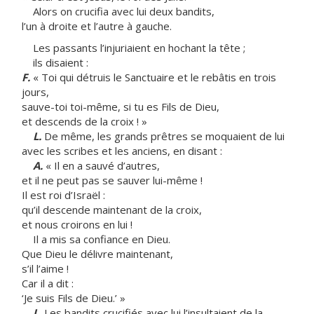
Alors on crucifia avec lui deux bandits,
l’un à droite et l’autre à gauche.
Les passants l’injuriaient en hochant la tête ;
ils disaient :
F.
« Toi qui détruis le Sanctuaire et le rebâtis en trois
jours,
sauve-toi toi-même, si tu es Fils de Dieu,
et descends de la croix ! »
L.
De même, les grands prêtres se moquaient de lui
avec les scribes et les anciens, en disant :
A.
« Il en a sauvé d’autres,
et il ne peut pas se sauver lui-même !
Il est roi d’Israël :
qu’il descende maintenant de la croix,
et nous croirons en lui !
Il a mis sa confiance en Dieu.
Que Dieu le délivre maintenant,
s’il l’aime !
Car il a dit :
‘Je suis Fils de Dieu.’ »
L.
Les bandits crucifiés avec lui l’insultaient de la