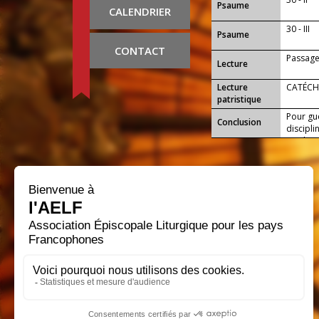
Psaume
CALENDRIER
30 - III
Psaume
CONTACT
Passage
Lecture
Lecture
CATÉCH
patristique
Pour gu
Conclusion
discipl
garder..