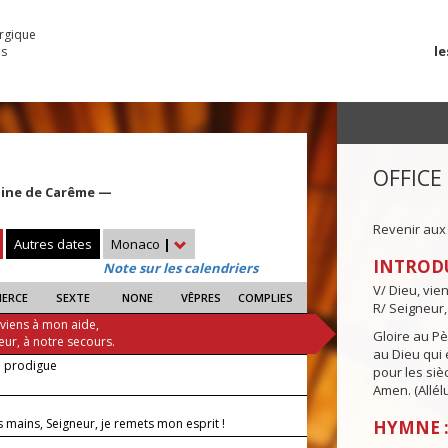
urgique
le
es
OFFICE
aine de Carême —
Revenir aux
Autres dates
Monaco
|
INTROD
Note sur les calendriers
V/ Dieu, vie
IERCE
SEXTE
NONE
VÊPRES
COMPLIES
R/ Seigneur,
 viens à mon aide,
Gloire au Pèr
eur, à notre secours.
au Dieu qui e
e prodigue
pour les siè
Amen. (Allélu
s mains, Seigneur, je remets mon esprit !
HYMNE :