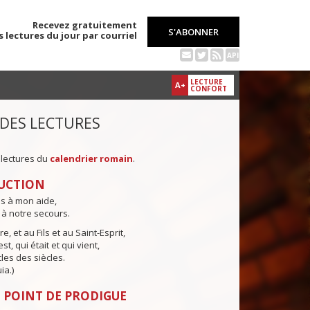
Recevez gratuitement
S'ABONNER
s lectures du jour par courriel
API
LECTURE
A+
CONFORT
 DES LECTURES
 lectures du
calendrier romain
.
UCTION
ns à mon aide,
 à notre secours.
e, et au Fils et au Saint-Esprit,
st, qui était et qui vient,
cles des siècles.
ia.)
 POINT DE PRODIGUE