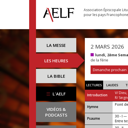
Association Épiscopale Lit
pour les pays Francophon
LA MESSE
2 MARS 2026
lundi, 2ème Sem
de la férie
LES HEURES
Dimanche prochain
LA BIBLE
LECTURES
LAUDES
T
V/ Dieu,
L'AELF
Introduction
R/ Seign
Point d
...
Hymne
VIDÉOS &
PODCASTS
30 - I —
Psaume
Entre te
30 - II