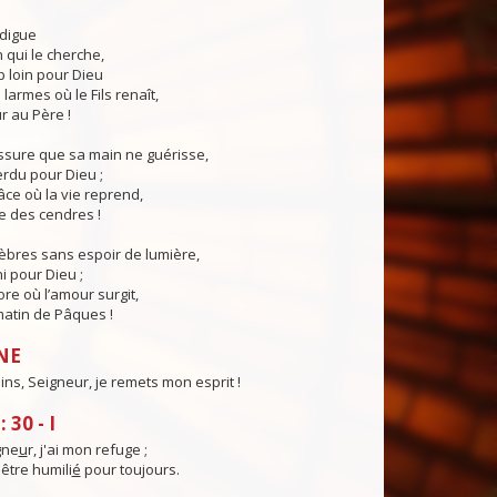
odigue
qui le cherche,
p loin pour Dieu
larmes où le Fils renaît,
r au Père !
ssure que sa main ne guérisse,
erdu pour Dieu ;
âce où la vie reprend,
ie des cendres !
èbres sans espoir de lumière,
ni pour Dieu ;
ore où l’amour surgit,
matin de Pâques !
NE
ins, Seigneur, je remets mon esprit !
30 - I
gne
u
r, j'ai mon refuge ;
être humili
é
pour toujours.