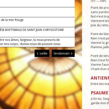
CFC — CNPL
Point de pr
sans pardon 
Nul n’est tro
 de la mer Rouge
Viennent les 
Joie du retou
ÈSE BAPTISMALE DE SAINT JEAN CHRYSOSTOME
Point de ble
Rien n’est p
érir nos âmes, Seigneur, tu nous prescris de
Vienne la gr
iner nos corps ; donne-nous de pouvoir nous
Flamme jaill
.
veille
lendemain
Point de tén
Rien n’est fi
Vienne l’aur
Chant d’un 
ANTIEN
Entre tes ma
PSAUME : 
En toi, Sei
2
garde-moi d'