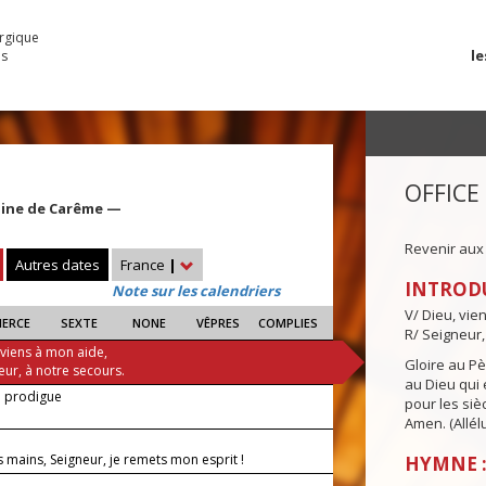
urgique
le
es
OFFICE
aine de Carême —
Revenir aux
Autres dates
France
|
INTROD
Note sur les calendriers
V/ Dieu, vie
IERCE
SEXTE
NONE
VÊPRES
COMPLIES
R/ Seigneur,
 viens à mon aide,
Gloire au Pèr
eur, à notre secours.
au Dieu qui e
e prodigue
pour les siè
Amen. (Allélu
s mains, Seigneur, je remets mon esprit !
HYMNE :