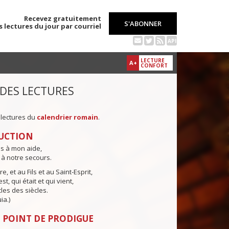
Recevez gratuitement
S'ABONNER
s lectures du jour par courriel
API
LECTURE
A+
CONFORT
 DES LECTURES
 lectures du
calendrier romain
.
UCTION
ns à mon aide,
 à notre secours.
e, et au Fils et au Saint-Esprit,
st, qui était et qui vient,
cles des siècles.
ia.)
 POINT DE PRODIGUE