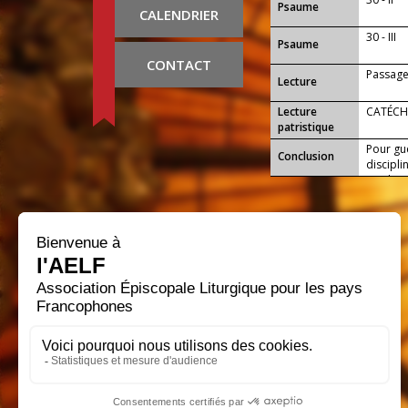
Psaume
CALENDRIER
30 - III
Psaume
CONTACT
Passage
Lecture
Lecture
CATÉCH
patristique
Pour gu
Conclusion
discipl
garder..