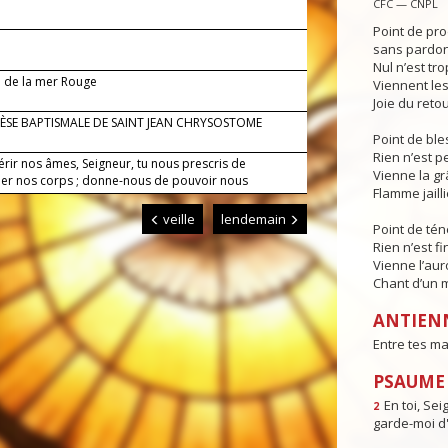
CFC — CNPL
Point de pr
sans pardon 
Nul n’est tro
 de la mer Rouge
Viennent les 
Joie du retou
ÈSE BAPTISMALE DE SAINT JEAN CHRYSOSTOME
Point de ble
Rien n’est p
érir nos âmes, Seigneur, tu nous prescris de
Vienne la gr
iner nos corps ; donne-nous de pouvoir nous
Flamme jaill
.
veille
lendemain
Point de tén
Rien n’est fi
Vienne l’aur
Chant d’un 
ANTIEN
Entre tes ma
PSAUME : 
En toi, Sei
2
garde-moi d'