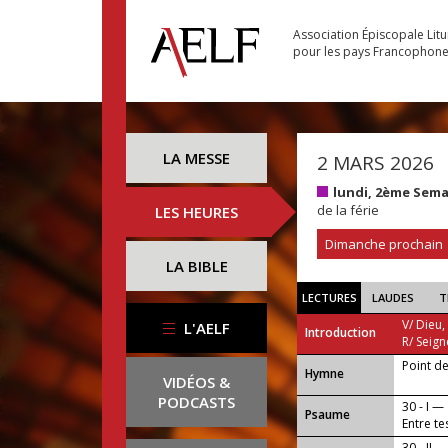
Association Épiscopale Lit
pour les pays Francophon
LA MESSE
2 MARS 2026
lundi, 2ème Sem
de la férie
LES HEURES
Dimanche prochain
LA BIBLE
LECTURES
LAUDES
T
V/ Dieu,
L'AELF
Introduction
R/ Seign
Point d
...
Hymne
VIDÉOS &
PODCASTS
30 - I —
Psaume
Entre te
30 - II