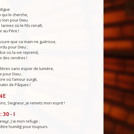
odigue
qui le cherche,
p loin pour Dieu
larmes où le Fils renaît,
r au Père !
ssure que sa main ne guérisse,
erdu pour Dieu ;
âce où la vie reprend,
ie des cendres !
èbres sans espoir de lumière,
ni pour Dieu ;
ore où l’amour surgit,
matin de Pâques !
NE
ins, Seigneur, je remets mon esprit !
30 - I
gne
u
r, j'ai mon refuge ;
être humili
é
pour toujours.