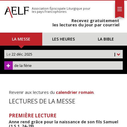
L'AELF
S'abonner
Association Épiscopale Liturgique
pour
les pays Francophones
Calendrier
Recevez gratuitement
Contact
les lectures du jour par courriel
LA MESSE
LES HEURES
LA BIBLE
Le
22 déc. 2025
|
de la férie
Revenir aux lectures du
calendrier romain
.
LECTURES DE LA MESSE
PREMIÈRE LECTURE
Anne rend grâce pour la naissance de son fils Samuel
(1 S 1, 24-28)