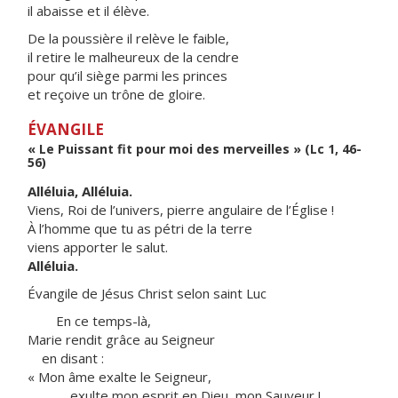
il abaisse et il élève.
De la poussière il relève le faible,
il retire le malheureux de la cendre
pour qu’il siège parmi les princes
et reçoive un trône de gloire.
ÉVANGILE
« Le Puissant fit pour moi des merveilles » (Lc 1, 46-
56)
Alléluia, Alléluia.
Viens, Roi de l’univers, pierre angulaire de l’Église !
À l’homme que tu as pétri de la terre
viens apporter le salut.
Alléluia.
Évangile de Jésus Christ selon saint Luc
En ce temps-là,
Marie rendit grâce au Seigneur
en disant :
« Mon âme exalte le Seigneur,
exulte mon esprit en Dieu, mon Sauveur !