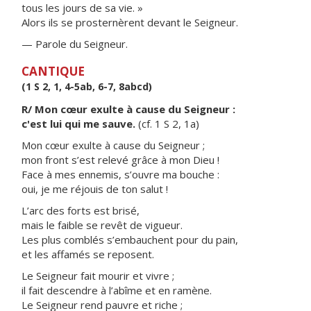
tous les jours de sa vie. »
Alors ils se prosternèrent devant le Seigneur.
— Parole du Seigneur.
CANTIQUE
(1 S 2, 1, 4-5ab, 6-7, 8abcd)
R/ Mon cœur exulte à cause du Seigneur :
c'est lui qui me sauve.
(cf. 1 S 2, 1a)
Mon cœur exulte à cause du Seigneur ;
mon front s’est relevé grâce à mon Dieu !
Face à mes ennemis, s’ouvre ma bouche :
oui, je me réjouis de ton salut !
L’arc des forts est brisé,
mais le faible se revêt de vigueur.
Les plus comblés s’embauchent pour du pain,
et les affamés se reposent.
Le Seigneur fait mourir et vivre ;
il fait descendre à l’abîme et en ramène.
Le Seigneur rend pauvre et riche ;