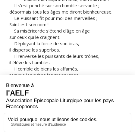
Il s’est penché sur son humble servante ;
désormais tous les âges me diront bienheureuse.
Le Puissant fit pour moi des merveilles ;
Saint est son nom !
Sa miséricorde s’étend d’âge en âge
sur ceux qui le craignent.
Déployant la force de son bras,
il disperse les superbes.
Il renverse les puissants de leurs trônes,
il élève les humbles.
Il comble de biens les affamés,
renvoie les riches les mains vides.
Il relève Israël son serviteur,
il se souvient de son amour
de la promesse faite à nos pères,
en faveur d’Abraham et sa descendance à jamais. »
Marie resta avec Élisabeth environ trois mois,
puis elle s’en retourna chez elle.
– Acclamons la Parole de Dieu.