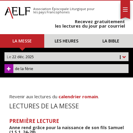
L'AELF
S'abonner
Association Épiscopale Liturgique
pour
les pays Francophones
Calendrier
Recevez gratuitement
Contact
les lectures du jour par courriel
LA MESSE
LES HEURES
LA BIBLE
Le
22 déc. 2025
|
de la férie
Revenir aux lectures du
calendrier romain
.
LECTURES DE LA MESSE
PREMIÈRE LECTURE
Anne rend grâce pour la naissance de son fils Samuel
(1 S 1, 24-28)