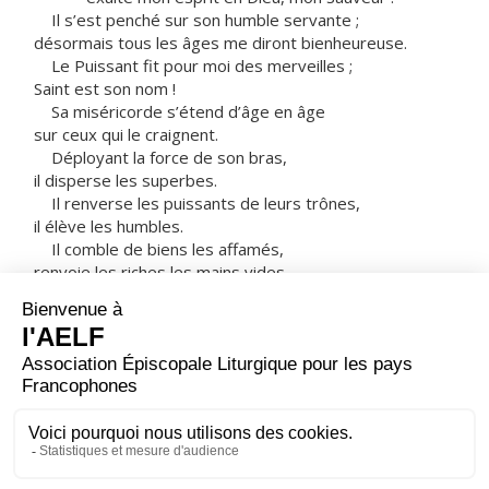
Il s’est penché sur son humble servante ;
désormais tous les âges me diront bienheureuse.
Le Puissant fit pour moi des merveilles ;
Saint est son nom !
Sa miséricorde s’étend d’âge en âge
sur ceux qui le craignent.
Déployant la force de son bras,
il disperse les superbes.
Il renverse les puissants de leurs trônes,
il élève les humbles.
Il comble de biens les affamés,
renvoie les riches les mains vides.
Il relève Israël son serviteur,
il se souvient de son amour
de la promesse faite à nos pères,
en faveur d’Abraham et sa descendance à jamais. »
Marie resta avec Élisabeth environ trois mois,
puis elle s’en retourna chez elle.
– Acclamons la Parole de Dieu.