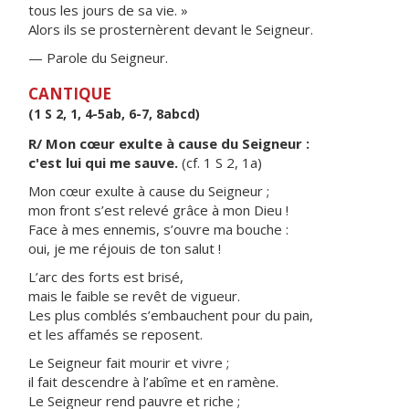
tous les jours de sa vie. »
Alors ils se prosternèrent devant le Seigneur.
— Parole du Seigneur.
CANTIQUE
(1 S 2, 1, 4-5ab, 6-7, 8abcd)
R/ Mon cœur exulte à cause du Seigneur :
c'est lui qui me sauve.
(cf. 1 S 2, 1a)
Mon cœur exulte à cause du Seigneur ;
mon front s’est relevé grâce à mon Dieu !
Face à mes ennemis, s’ouvre ma bouche :
oui, je me réjouis de ton salut !
L’arc des forts est brisé,
mais le faible se revêt de vigueur.
Les plus comblés s’embauchent pour du pain,
et les affamés se reposent.
Le Seigneur fait mourir et vivre ;
il fait descendre à l’abîme et en ramène.
Le Seigneur rend pauvre et riche ;