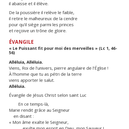
il abaisse et il élève.
De la poussière il relève le faible,
il retire le malheureux de la cendre
pour qu’il siège parmi les princes
et reçoive un trône de gloire.
ÉVANGILE
« Le Puissant fit pour moi des merveilles » (Lc 1, 46-
56)
Alléluia, Alléluia.
Viens, Roi de l’univers, pierre angulaire de l’Église !
À l’homme que tu as pétri de la terre
viens apporter le salut.
Alléluia.
Évangile de Jésus Christ selon saint Luc
En ce temps-là,
Marie rendit grâce au Seigneur
en disant :
« Mon âme exalte le Seigneur,
exulte mon esprit en Dieu, mon Sauveur !