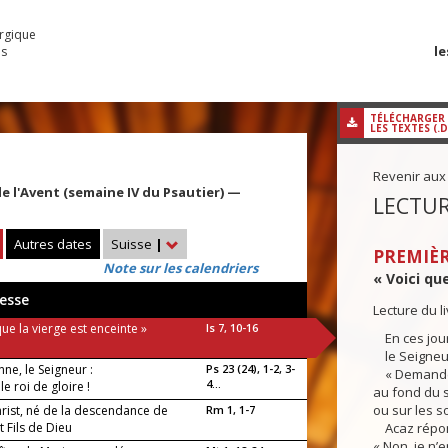
urgique
le
es
TÉLÉCHARGER
LES TEXTES (.
Revenir aux
 l'Avent (semaine IV du Psautier) —
LECTUR
Autres dates
Suisse
|
PREMIÈR
Note sur les calendriers
« Voici que
esse
Lecture du l
que la vierge est enceinte »
Is 7, 10-16
En ces jour
le Seigneur 
enne, le Seigneur :
Ps 23 (24), 1-2, 3-
« Demande p
4...
, le roi de gloire !
au fond du 
ou sur les s
hrist, né de la descendance de
Rm 1, 1-7
t Fils de Dieu
Acaz répond
« Non, je n’