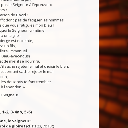
i pas le Seigneur à l’épreuve. »
ors :
aison de David !
uffit donc pas de fatiguer les hommes :
re que vous fatiguiez mon Dieu !
uoi le Seigneur lui-même
a un signe :
vierge est enceinte,
a un fils,
ellera Emmanuel
 : Dieu-avec-nous).
de miel il se nourrira,
’il sache rejeter le mal et choisir le bien.
et enfant sache rejeter le mal
bien,
 les deux rois te font trembler
 à l’abandon. »
 Seigneur.
, 1-2, 3-4ab, 5-6)
nne, le Seigneur :
 roi de gloire !
(cf. Ps 23, 7c.10c)