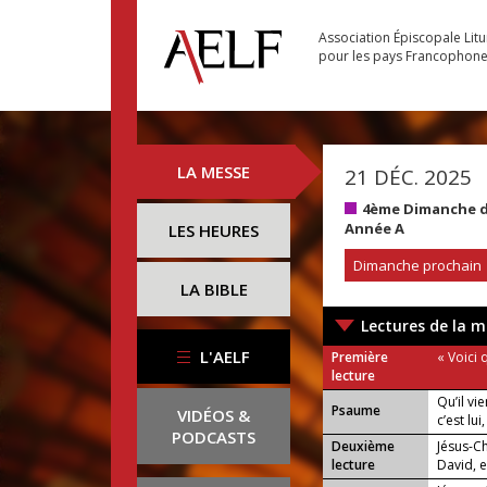
Association Épiscopale Lit
pour les pays Francophon
LA MESSE
21 DÉC. 2025
4ème Dimanche de
Année A
LES HEURES
Dimanche prochain
LA BIBLE
Lectures de la m
L'AELF
Première
« Voici 
lecture
Qu’il vi
Psaume
VIDÉOS &
c’est lui
PODCASTS
Deuxième
Jésus-C
lecture
David, e