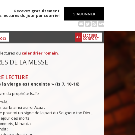
Recevez gratuitement
S'ABONNER
s lectures du jour par courriel
API
LECTURE
A+
DOC)
CONFORT
 lectures du
calendrier romain
.
ES DE LA MESSE
E LECTURE
 la vierge est enceinte » (Is 7, 10-16)
ivre du prophète Isaïe
s-là,
parla ainsi au roi Acaz :
our toi un signe de la part du Seigneur ton Dieu,
séjour des morts
ommets, là-haut. »
it :
en demanderai pas,