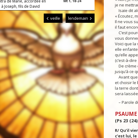
aîtra de Marie, accordée en
Mt 1, 18-24
je ne mettra
à Joseph, fils de David
Isaïe dit al
« Écoutez, m
veille
lendemain
Il ne vous s
il faut enco
C’est pourq
vous donner
Voici que la 
elle enfanter
qu’elle app
(c’est-à-dire
De crème et 
jusqu’à ce qu
Avant que c
et choisir le 
la terre dont
sera laissée
– Parole du
PSAUME
(Ps 23 (24)
R/ Qu’il vie
c’est lui, le