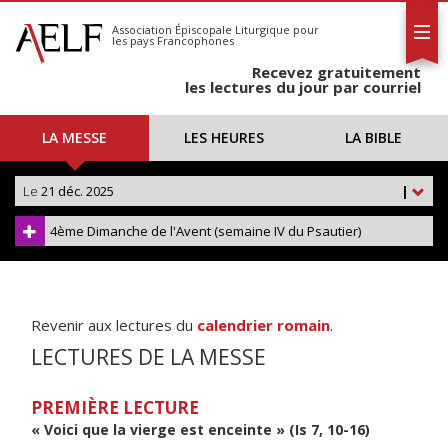
L'AELF
S'abonner
Association Épiscopale Liturgique
pour
les pays Francophones
Calendrier
Recevez gratuitement
Contact
les lectures du jour par courriel
LA MESSE
LES HEURES
LA BIBLE
Le
21 déc. 2025
|
4ème Dimanche de l'Avent (semaine IV du Psautier)
Revenir aux lectures du
calendrier romain
.
LECTURES DE LA MESSE
PREMIÈRE LECTURE
« Voici que la vierge est enceinte » (Is 7, 10-16)