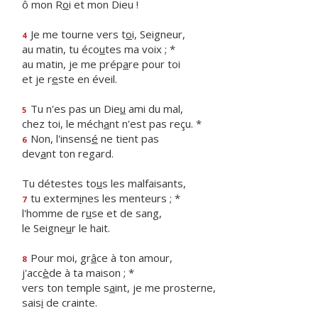
ô mon R
o
i et mon Dieu !
Je me tourne vers t
o
i, Seigneur,
4
au matin, tu éco
u
tes ma voix ; *
au matin, je me prép
a
re pour toi
et je r
e
ste en éveil.
Tu n'es pas un Die
u
ami du mal,
5
chez toi, le méch
a
nt n'est pas reçu. *
Non, l'insens
é
ne tient pas
6
dev
a
nt ton regard.
Tu détestes to
u
s les malfaisants,
tu exterm
i
nes les menteurs ; *
7
l'homme de r
u
se et de sang,
le Seigne
u
r le hait.
Pour moi, gr
â
ce à ton amour,
8
j'acc
è
de à ta maison ; *
vers ton temple s
a
int, je me prosterne,
sais
i
de crainte.