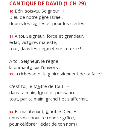
CANTIQUE DE DAVID (1 CH 29)
Béni sois-t
u
, Seigneur, +
10
Dieu de notre p
è
re Israël,
depuis les si
è
cles et pour les siècles !
À toi, Seigneur, f
o
rce et grandeur, +
11
éclat, vict
o
ire, majesté,
tout, dans les cie
u
x et sur la terre !
À toi, Seigne
u
r, le règne, +
la primaut
é
sur l'univers :
la richesse et la gloire vi
e
nnent de ta face !
12
C'est toi, le M
a
ître de tout : +
dans ta main, f
o
rce et puissance ;
tout, par ta main, grand
i
t et s'affermit.
Et maintenant,
ô
notre Dieu, +
13
nous voici pour te r
e
ndre grâce,
pour célébrer l'écl
a
t de ton nom !