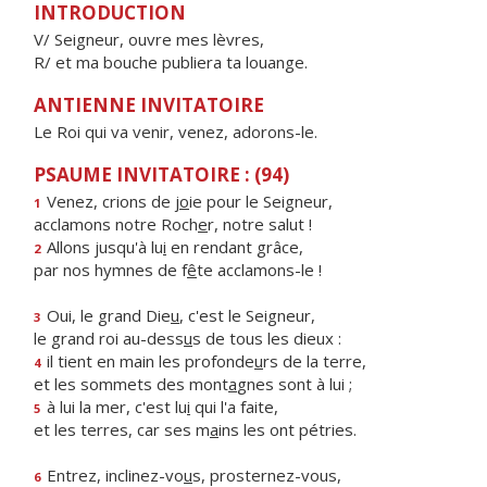
INTRODUCTION
V/ Seigneur, ouvre mes lèvres,
R/ et ma bouche publiera ta louange.
ANTIENNE INVITATOIRE
Le Roi qui va venir, venez, adorons-le.
PSAUME INVITATOIRE : (94)
Venez, crions de j
o
ie pour le Seigneur,
1
acclamons notre Roch
e
r, notre salut !
Allons jusqu'à lu
i
en rendant grâce,
2
par nos hymnes de f
ê
te acclamons-le !
Oui, le grand Die
u
, c'est le Seigneur,
3
le grand roi au-dess
u
s de tous les dieux :
il tient en main les profonde
u
rs de la terre,
4
et les sommets des mont
a
gnes sont à lui ;
à lui la mer, c'est lu
i
qui l'a faite,
5
et les terres, car ses m
a
ins les ont pétries.
Entrez, inclinez-vo
u
s, prosternez-vous,
6