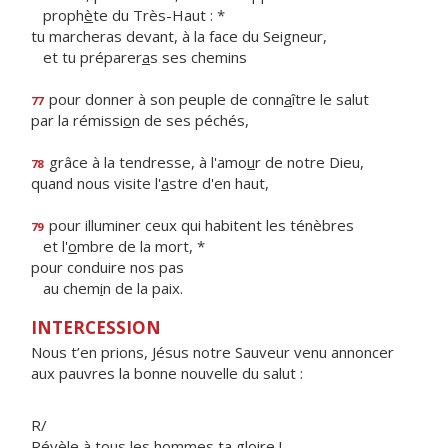
proph
è
te du Très-Haut : *
tu marcheras devant, à la face du Seigneur,
et tu préparer
a
s ses chemins
pour donner à son peuple de conn
a
ître le salut
77
par la rémissi
o
n de ses péchés,
grâce à la tendresse, à l'amo
u
r de notre Dieu,
78
quand nous visite l'
a
stre d'en haut,
pour illuminer ceux qui habitent les ténèbres
79
et l'
o
mbre de la mort, *
pour conduire nos pas
au chem
i
n de la paix.
INTERCESSION
Nous t’en prions, Jésus notre Sauveur venu annoncer
aux pauvres la bonne nouvelle du salut :
R/
Révèle à tous les hommes ta gloire !