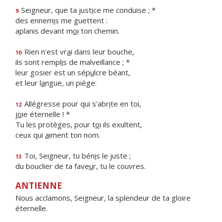
Seigneur, que ta just
i
ce me conduise ; *
9
des ennem
i
s me guettent :
aplanis devant m
o
i ton chemin.
Rien n'est vr
a
i dans leur bouche,
10
ils sont rempl
i
s de malveillance ; *
leur gosier est un sép
u
lcre béant,
et leur l
a
ngue, un piège.
Allégresse pour qui s'abr
i
te en toi,
12
j
o
ie éternelle ! *
Tu les protèges, pour t
o
i ils exultent,
ceux qui
a
iment ton nom.
Toi, Seigneur, tu bén
i
s le juste ;
13
du bouclier de ta fave
u
r, tu le couvres.
ANTIENNE
Nous acclamons, Seigneur, la splendeur de ta gloire
éternelle.