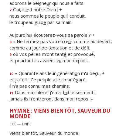
adorons le Seigne
u
r qui nous a faits.
Oui, il
e
st notre Dieu ; +
7
nous sommes le pe
u
ple qu'il conduit,
le troupeau guid
é
par sa main.
Aujourd'hui écouterez-vo
u
s sa parole ? +
« Ne fermez pas votre cœ
u
r comme au désert,
8
comme au jour de tentati
o
n et de défi,
où vos pères m'ont tent
é
et provoqué,
9
et pourtant ils avaient v
u
mon exploit.
« Quarante ans leur générati
o
n m'a déçu, +
10
et j'ai dit : Ce peuple a le cœ
u
r égaré,
il n'a pas conn
u
mes chemins.
Dans ma colère, j'en ai f
a
it le serment :
11
Jamais ils n'entrer
o
nt dans mon repos. »
HYMNE : VIENS BIENTÔT, SAUVEUR DU
MONDE
CFC — CNPL
Viens bientôt, Sauveur du monde,