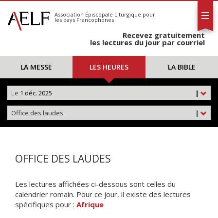
L'AELF
S'abonner
Association Épiscopale Liturgique
pour
les pays Francophones
Calendrier
Recevez gratuitement
Contact
les lectures du jour par courriel
LA MESSE
LES HEURES
LA BIBLE
Le
1 déc. 2025
|
Office des laudes
|
OFFICE DES LAUDES
Les lectures affichées ci-dessous sont celles du
calendrier romain. Pour ce jour, il existe des lectures
spécifiques pour :
Afrique