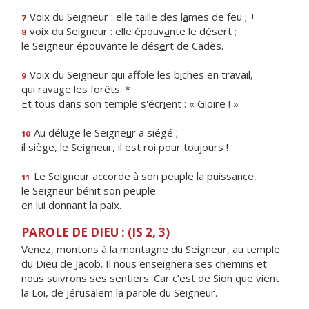
Voix du Seigneur : elle taille des l
a
mes de feu ; +
7
voix du Seigneur : elle épouv
a
nte le désert ;
8
le Seigneur épouvante le dés
e
rt de Cadès.
Voix du Seigneur qui affole les b
i
ches en travail,
9
qui rav
a
ge les forêts. *
Et tous dans son temple s'écr
i
ent : « Gloire ! »
Au déluge le Seigne
u
r a siégé ;
10
il siège, le Seigneur, il est r
o
i pour toujours !
Le Seigneur accorde à son pe
u
ple la puissance,
11
le Seigneur bénit son peuple
en lui donn
a
nt la paix.
PAROLE DE DIEU : (IS 2, 3)
Venez, montons à la montagne du Seigneur, au temple
du Dieu de Jacob. Il nous enseignera ses chemins et
nous suivrons ses sentiers. Car c’est de Sion que vient
la Loi, de Jérusalem la parole du Seigneur.