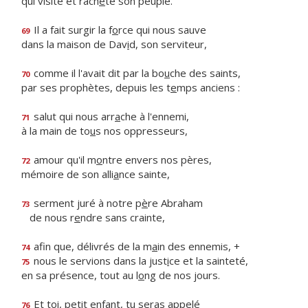
qui visite et rach
è
te son peuple.
Il a fait surgir la f
o
rce qui nous sauve
69
dans la maison de Dav
i
d, son serviteur,
comme il l'avait dit par la bo
u
che des saints,
70
par ses prophètes, depuis les t
e
mps anciens :
salut qui nous arr
a
che à l'ennemi,
71
à la main de to
u
s nos oppresseurs,
amour qu'il m
o
ntre envers nos pères,
72
mémoire de son alli
a
nce sainte,
serment juré à notre p
è
re Abraham
73
de nous r
e
ndre sans crainte,
afin que, délivrés de la m
a
in des ennemis, +
74
nous le servions dans la just
i
ce et la sainteté,
75
en sa présence, tout au l
o
ng de nos jours.
Et toi, petit enfant, tu seras appelé
76