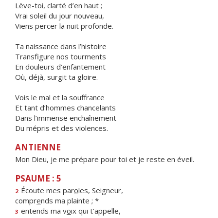
Lève-toi, clarté d’en haut ;
Vrai soleil du jour nouveau,
Viens percer la nuit profonde.
Ta naissance dans l’histoire
Transfigure nos tourments
En douleurs d’enfantement
Où, déjà, surgit ta gloire.
Vois le mal et la souffrance
Et tant d’hommes chancelants
Dans l’immense enchaînement
Du mépris et des violences.
ANTIENNE
Mon Dieu, je me prépare pour toi et je reste en éveil.
PSAUME : 5
Écoute mes par
o
les, Seigneur,
2
compr
e
nds ma plainte ; *
entends ma v
o
ix qui t'appelle,
3