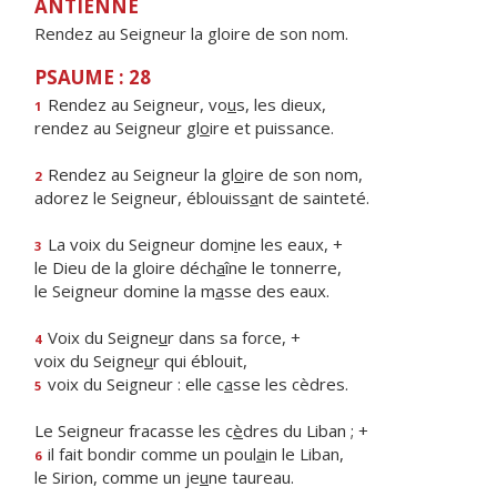
ANTIENNE
Rendez au Seigneur la gloire de son nom.
PSAUME : 28
Rendez au Seigneur, vo
u
s, les dieux,
1
rendez au Seigneur gl
o
ire et puissance.
Rendez au Seigneur la gl
o
ire de son nom,
2
adorez le Seigneur, éblouiss
a
nt de sainteté.
La voix du Seigneur dom
i
ne les eaux, +
3
le Dieu de la gloire déch
a
îne le tonnerre,
le Seigneur domine la m
a
sse des eaux.
Voix du Seigne
u
r dans sa force, +
4
voix du Seigne
u
r qui éblouit,
voix du Seigneur : elle c
a
sse les cèdres.
5
Le Seigneur fracasse les c
è
dres du Liban ; +
il fait bondir comme un poul
a
in le Liban,
6
le Sirion, comme un je
u
ne taureau.