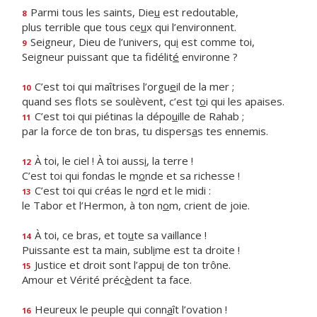
Parmi tous les saints, Die
u
est redoutable,
8
plus terrible que tous ce
u
x qui l’environnent.
Seigneur, Dieu de l’univers, qu
i
est comme toi,
9
Seigneur puissant que ta fidélit
é
environne ?
C’est toi qui maîtrises l’orgu
e
il de la mer ;
10
quand ses flots se soulèvent, c’est t
o
i qui les apaises.
C’est toi qui piétinas la dépo
u
ille de Rahab ;
11
par la force de ton bras, tu dispers
a
s tes ennemis.
À toi, le ciel ! À toi auss
i
, la terre !
12
C’est toi qui fondas le m
o
nde et sa richesse !
C’est toi qui créas le n
o
rd et le midi :
13
le Tabor et l’Hermon, à ton n
o
m, crient de joie.
À toi, ce bras, et to
u
te sa vaillance !
14
Puissante est ta main, subl
i
me est ta droite !
Justice et droit sont l’appu
i
de ton trône.
15
Amour et Vérité préc
è
dent ta face.
Heureux le peuple qui conn
a
ît l’ovation !
16