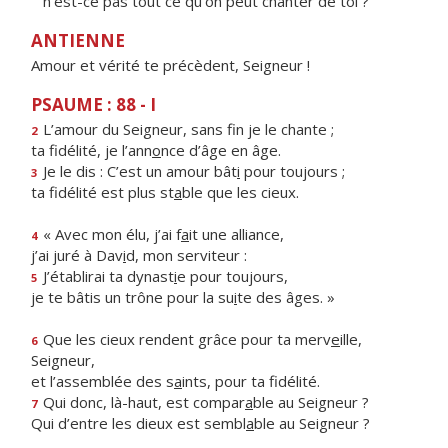
n'est-ce pas tout ce qu'on peut chanter de toi ?
ANTIENNE
Amour et vérité te précèdent, Seigneur !
PSAUME : 88 - I
L’amour du Seigneur, sans f
n je le chante ;
2
ta fidélité, je l’ann
o
nce d’âge en âge.
Je le dis : C’est un amour bât
i
pour toujours ;
3
ta fidélité est plus st
a
ble que les cieux.
« Avec mon élu, j’ai f
a
it une alliance,
4
j’ai juré à Dav
i
d, mon serviteur :
J’établirai ta dynast
i
e pour toujours,
5
je te bâtis un trône pour la su
i
te des âges. »
Que les cieux rendent grâce pour ta merv
e
ille,
6
Seigneur,
et l’assemblée des s
a
ints, pour ta fidélité.
Qui donc, là-haut, est compar
a
ble au Seigneur ?
7
Qui d’entre les dieux est sembl
a
ble au Seigneur ?