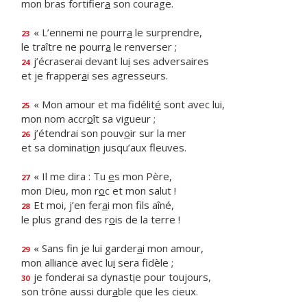
mon bras fortifier
a
son courage.
« L’ennemi ne pourr
a
le surprendre,
23
le traître ne pourr
a
le renverser ;
j’écraserai devant lu
i
ses adversaires
24
et je frapper
a
i ses agresseurs.
« Mon amour et ma fidélit
é
sont avec lui,
25
mon nom accr
o
ît sa vigueur ;
j’étendrai son pouv
o
ir sur la mer
26
et sa dominati
o
n jusqu’aux fleuves.
« Il me dira : Tu
e
s mon Père,
27
mon Dieu, mon r
o
c et mon salut !
Et moi, j’en fer
a
i mon fils aîné,
28
le plus grand des r
o
is de la terre !
« Sans fin je lui garder
a
i mon amour,
29
mon alliance avec lu
i
sera fidèle ;
je fonderai sa dynast
i
e pour toujours,
30
son trône aussi dur
a
ble que les cieux.