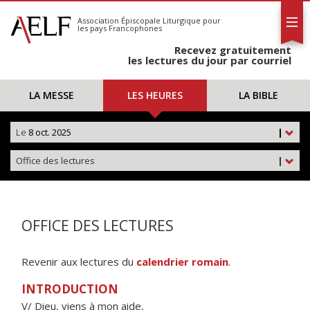
L'AELF
S'abonner
Association Épiscopale Liturgique
pour
les pays Francophones
Calendrier
Recevez gratuitement
Contact
les lectures du jour par courriel
LA MESSE
LES HEURES
LA BIBLE
Le
8 oct. 2025
|
Office des lectures
|
OFFICE DES LECTURES
Revenir aux lectures du
calendrier romain
.
INTRODUCTION
V/ Dieu, viens à mon aide,