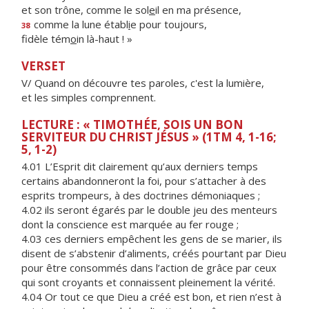
et son trône, comme le sol
e
il en ma présence,
comme la lune établ
i
e pour toujours,
38
fidèle tém
o
in là-haut ! »
VERSET
V/ Quand on découvre tes paroles, c'est la lumière,
et les simples comprennent.
LECTURE : « TIMOTHÉE, SOIS UN BON
SERVITEUR DU CHRIST JÉSUS » (1TM 4, 1-16;
5, 1-2)
4.01 L’Esprit dit clairement qu’aux derniers temps
certains abandonneront la foi, pour s’attacher à des
esprits trompeurs, à des doctrines démoniaques ;
4.02 ils seront égarés par le double jeu des menteurs
dont la conscience est marquée au fer rouge ;
4.03 ces derniers empêchent les gens de se marier, ils
disent de s’abstenir d’aliments, créés pourtant par Dieu
pour être consommés dans l’action de grâce par ceux
qui sont croyants et connaissent pleinement la vérité.
4.04 Or tout ce que Dieu a créé est bon, et rien n’est à