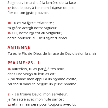
Seigneur, il marche à la lumi
è
re de ta face ;
tout le jour, à ton nom il d
a
nse de joie,
17
fier de ton j
u
ste pouvoir.
Tu es sa f
o
rce éclatante ;
18
ta grâce accr
o
ît notre vigueur.
Oui, notre r
o
i est au Seigneur ;
19
notre bouclier, au Dieu s
a
int d’Israël.
ANTIENNE
Tu es le Fils de Dieu, de la race de David selon la chair.
PSAUME : 88 - II
Autrefois, tu as parl
é
à tes amis,
20
dans une visi
o
n tu leur as dit :
« J’ai donné mon appui à un h
o
mme d’élite,
j’ai choisi dans ce pe
u
ple un jeune homme.
« J’ai trouvé Dav
i
d, mon serviteur,
21
je l’ai sacré avec mon hu
i
le sainte ;
et ma main sera pour toujo
u
rs avec lui,
22