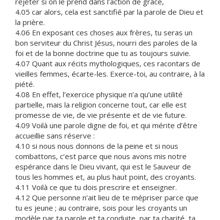
rejeter si on le prend dans l’action de grâce,
4.05 car alors, cela est sanctifié par la parole de Dieu et
la prière.
4.06 En exposant ces choses aux frères, tu seras un
bon serviteur du Christ Jésus, nourri des paroles de la
foi et de la bonne doctrine que tu as toujours suivie.
4.07 Quant aux récits mythologiques, ces racontars de
vieilles femmes, écarte-les. Exerce-toi, au contraire, à la
piété.
4.08 En effet, l’exercice physique n’a qu’une utilité
partielle, mais la religion concerne tout, car elle est
promesse de vie, de vie présente et de vie future.
4.09 Voilà une parole digne de foi, et qui mérite d’être
accueillie sans réserve :
4.10 si nous nous donnons de la peine et si nous
combattons, c’est parce que nous avons mis notre
espérance dans le Dieu vivant, qui est le Sauveur de
tous les hommes et, au plus haut point, des croyants.
4.11 Voilà ce que tu dois prescrire et enseigner.
4.12 Que personne n’ait lieu de te mépriser parce que
tu es jeune ; au contraire, sois pour les croyants un
modèle par ta parole et ta conduite, par ta charité, ta