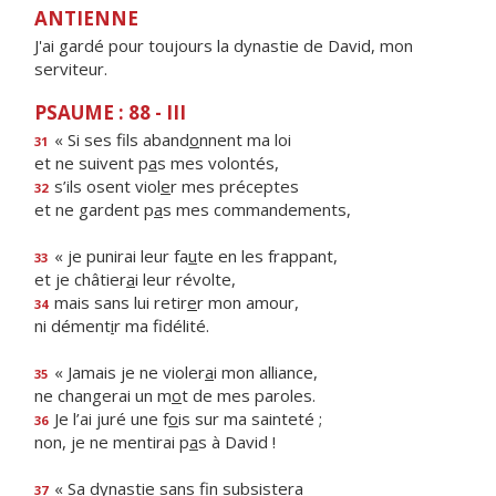
ANTIENNE
J'ai gardé pour toujours la dynastie de David, mon
serviteur.
PSAUME : 88 - III
« Si ses fils aband
o
nnent ma loi
31
et ne suivent p
a
s mes volontés,
s’ils osent viol
e
r mes préceptes
32
et ne gardent p
a
s mes commandements,
« je punirai leur fa
u
te en les frappant,
33
et je châtier
a
i leur révolte,
mais sans lui retir
e
r mon amour,
34
ni dément
i
r ma fidélité.
« Jamais je ne violer
a
i mon alliance,
35
ne changerai un m
o
t de mes paroles.
Je l’ai juré une f
o
is sur ma sainteté ;
36
non, je ne mentirai p
a
s à David !
« Sa dynastie sans f
n subsistera
37