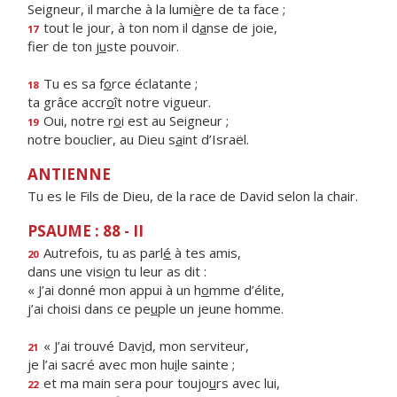
Seigneur, il marche à la lumi
è
re de ta face ;
tout le jour, à ton nom il d
a
nse de joie,
17
fier de ton j
u
ste pouvoir.
Tu es sa f
o
rce éclatante ;
18
ta grâce accr
o
ît notre vigueur.
Oui, notre r
o
i est au Seigneur ;
19
notre bouclier, au Dieu s
a
int d’Israël.
ANTIENNE
Tu es le Fils de Dieu, de la race de David selon la chair.
PSAUME : 88 - II
Autrefois, tu as parl
é
à tes amis,
20
dans une visi
o
n tu leur as dit :
« J’ai donné mon appui à un h
o
mme d’élite,
j’ai choisi dans ce pe
u
ple un jeune homme.
« J’ai trouvé Dav
i
d, mon serviteur,
21
je l’ai sacré avec mon hu
i
le sainte ;
et ma main sera pour toujo
u
rs avec lui,
22