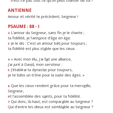
n'est-ce pas tout ce qu'on peut chanter de toi ?
ANTIENNE
Amour et vérité te précèdent, Seigneur !
PSAUME : 88 - I
L’amour du Seigneur, sans f
n je le chante ;
2
ta fidélité, je l’ann
o
nce d’âge en âge.
Je le dis : C’est un amour bât
i
pour toujours ;
3
ta fidélité est plus st
a
ble que les cieux.
« Avec mon élu, j’ai f
a
it une alliance,
4
j’ai juré à Dav
i
d, mon serviteur :
J’établirai ta dynast
i
e pour toujours,
5
je te bâtis un trône pour la su
i
te des âges. »
Que les cieux rendent grâce pour ta merv
e
ille,
6
Seigneur,
et l’assemblée des s
a
ints, pour ta fidélité.
Qui donc, là-haut, est compar
a
ble au Seigneur ?
7
Qui d’entre les dieux est sembl
a
ble au Seigneur ?