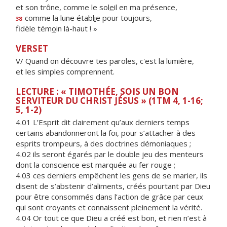
et son trône, comme le sol
e
il en ma présence,
comme la lune établ
i
e pour toujours,
38
fidèle tém
o
in là-haut ! »
VERSET
V/ Quand on découvre tes paroles, c'est la lumière,
et les simples comprennent.
LECTURE : « TIMOTHÉE, SOIS UN BON
SERVITEUR DU CHRIST JÉSUS » (1TM 4, 1-16;
5, 1-2)
4.01 L’Esprit dit clairement qu’aux derniers temps
certains abandonneront la foi, pour s’attacher à des
esprits trompeurs, à des doctrines démoniaques ;
4.02 ils seront égarés par le double jeu des menteurs
dont la conscience est marquée au fer rouge ;
4.03 ces derniers empêchent les gens de se marier, ils
disent de s’abstenir d’aliments, créés pourtant par Dieu
pour être consommés dans l’action de grâce par ceux
qui sont croyants et connaissent pleinement la vérité.
4.04 Or tout ce que Dieu a créé est bon, et rien n’est à