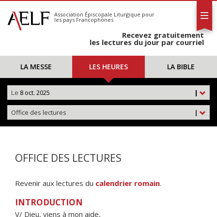
L'AELF
S'abonner
Association Épiscopale Liturgique
pour
les pays Francophones
Calendrier
Recevez gratuitement
Contact
les lectures du jour par courriel
LA MESSE
LES HEURES
LA BIBLE
Le
8 oct. 2025
|
Office des lectures
|
OFFICE DES LECTURES
Revenir aux lectures du
calendrier romain
.
INTRODUCTION
V/ Dieu, viens à mon aide,