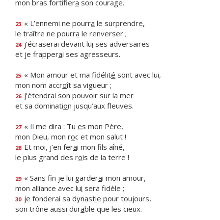
mon bras fortifier
a
son courage.
« L’ennemi ne pourr
a
le surprendre,
23
le traître ne pourr
a
le renverser ;
j’écraserai devant lu
i
ses adversaires
24
et je frapper
a
i ses agresseurs.
« Mon amour et ma fidélit
é
sont avec lui,
25
mon nom accr
o
ît sa vigueur ;
j’étendrai son pouv
o
ir sur la mer
26
et sa dominati
o
n jusqu’aux fleuves.
« Il me dira : Tu
e
s mon Père,
27
mon Dieu, mon r
o
c et mon salut !
Et moi, j’en fer
a
i mon fils aîné,
28
le plus grand des r
o
is de la terre !
« Sans fin je lui garder
a
i mon amour,
29
mon alliance avec lu
i
sera fidèle ;
je fonderai sa dynast
i
e pour toujours,
30
son trône aussi dur
a
ble que les cieux.