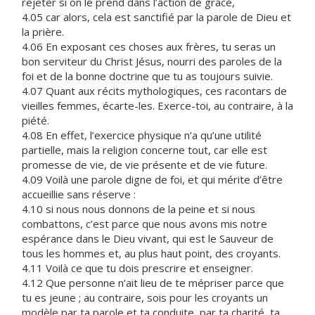
rejeter si on le prend dans l’action de grâce,
4.05 car alors, cela est sanctifié par la parole de Dieu et
la prière.
4.06 En exposant ces choses aux frères, tu seras un
bon serviteur du Christ Jésus, nourri des paroles de la
foi et de la bonne doctrine que tu as toujours suivie.
4.07 Quant aux récits mythologiques, ces racontars de
vieilles femmes, écarte-les. Exerce-toi, au contraire, à la
piété.
4.08 En effet, l’exercice physique n’a qu’une utilité
partielle, mais la religion concerne tout, car elle est
promesse de vie, de vie présente et de vie future.
4.09 Voilà une parole digne de foi, et qui mérite d’être
accueillie sans réserve :
4.10 si nous nous donnons de la peine et si nous
combattons, c’est parce que nous avons mis notre
espérance dans le Dieu vivant, qui est le Sauveur de
tous les hommes et, au plus haut point, des croyants.
4.11 Voilà ce que tu dois prescrire et enseigner.
4.12 Que personne n’ait lieu de te mépriser parce que
tu es jeune ; au contraire, sois pour les croyants un
modèle par ta parole et ta conduite, par ta charité, ta