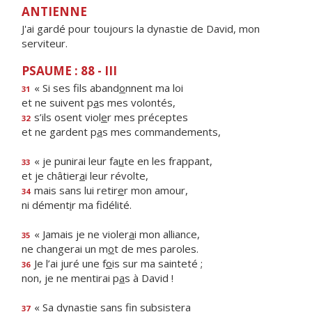
ANTIENNE
J'ai gardé pour toujours la dynastie de David, mon
serviteur.
PSAUME : 88 - III
« Si ses fils aband
o
nnent ma loi
31
et ne suivent p
a
s mes volontés,
s’ils osent viol
e
r mes préceptes
32
et ne gardent p
a
s mes commandements,
« je punirai leur fa
u
te en les frappant,
33
et je châtier
a
i leur révolte,
mais sans lui retir
e
r mon amour,
34
ni dément
i
r ma fidélité.
« Jamais je ne violer
a
i mon alliance,
35
ne changerai un m
o
t de mes paroles.
Je l’ai juré une f
o
is sur ma sainteté ;
36
non, je ne mentirai p
a
s à David !
« Sa dynastie sans f
n subsistera
37