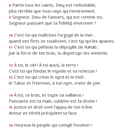
Parmi tous les saints, Die
u
est redoutable,
8
plus terrible que tous ce
u
x qui l’environnent.
Seigneur, Dieu de l’univers, qu
i
est comme toi,
9
Seigneur puissant que ta fidélit
é
environne ?
C’est toi qui maîtrises l’orgu
e
il de la mer ;
10
quand ses flots se soulèvent, c’est t
o
i qui les apaises.
C’est toi qui piétinas la dépo
u
ille de Rahab ;
11
par la force de ton bras, tu dispers
a
s tes ennemis.
À toi, le ciel ! À toi auss
i
, la terre !
12
C’est toi qui fondas le m
o
nde et sa richesse !
C’est toi qui créas le n
o
rd et le midi :
13
le Tabor et l’Hermon, à ton n
o
m, crient de joie.
À toi, ce bras, et to
u
te sa vaillance !
14
Puissante est ta main, subl
i
me est ta droite !
Justice et droit sont l’appu
i
de ton trône.
15
Amour et Vérité préc
è
dent ta face.
Heureux le peuple qui conn
a
ît l’ovation !
16