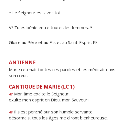
* Le Seigneur est avec toi.
V/ Tu es bénie entre toutes les femmes. *
Gloire au Père et au Fils et au Saint-Esprit; R/
ANTIENNE
Marie retenait toutes ces paroles et les méditait dans
son cœur.
CANTIQUE DE MARIE (LC 1)
Mon âme ex
a
lte le Seigneur,
47
exulte mon esprit en Die
u
, mon Sauveur !
Il s'est penché sur son h
u
mble servante ;
48
désormais, tous les âges me dir
o
nt bienheureuse.