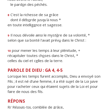
le pard
o
n des péchés.
C'est la richesse de sa grâce
8
dont il déb
o
rde jusqu'à nous *
en toute intellig
e
nce et sagesse.
Il nous dévoile ainsi le myst
è
re de sa volonté, *
9
selon que sa bonté l'avait prév
u
dans le Christ :
pour mener les temps à leur plénitude, +
10
récapituler toutes ch
o
ses dans le Christ, *
celles du ciel et c
e
lles de la terre.
PAROLE DE DIEU : GA 4, 4-5
Lorsque les temps furent accomplis, Dieu a envoyé son
Fils ; il est né d’une femme, il a été sujet de la Loi juive
pour racheter ceux qui étaient sujets de la Loi et pour
faire de nous des fils.
RÉPONS
R/ Réjouis-toi, comblée de grâce,