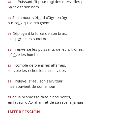
Le Puissant fit pour m
o
i des merveilles ;
49
S
a
int est son nom !
Son amour s'ét
e
nd d'âge en âge
50
sur ce
u
x qui le craignent ;
Déployant la f
o
rce de son bras,
51
il disp
e
rse les superbes.
Il renverse les puiss
a
nts de leurs trônes,
52
il él
è
ve les humbles.
Il comble de bi
e
ns les affamés,
53
renvoie les r
i
ches les mains vides.
Il relève Isra
ë
l, son serviteur,
54
il se souvi
e
nt de son amour,
de la promesse f
a
ite à nos pères,
55
en faveur d'Abraham et de sa r
a
ce, à jamais.
INTERCESSION