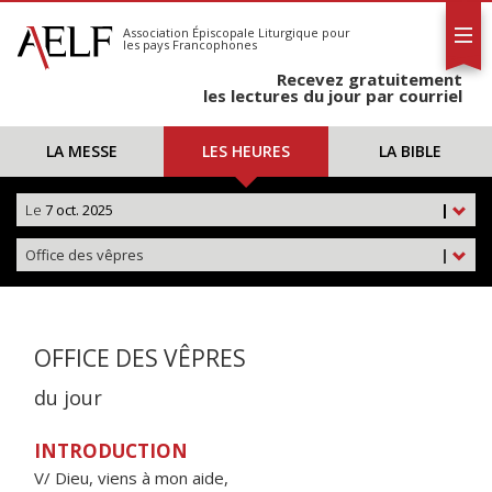
L'AELF
S'abonner
Association Épiscopale Liturgique
pour
les pays Francophones
Calendrier
Recevez gratuitement
Contact
les lectures du jour par courriel
LA MESSE
LES HEURES
LA BIBLE
Le
7 oct. 2025
|
Office des vêpres
|
OFFICE DES VÊPRES
du jour
INTRODUCTION
V/ Dieu, viens à mon aide,