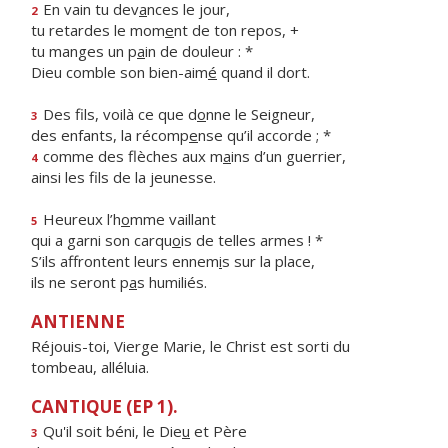
En vain tu dev
a
nces le jour,
2
tu retardes le mom
e
nt de ton repos, +
tu manges un p
a
in de douleur : *
Dieu comble son bien-aim
é
quand il dort.
Des fils, voilà ce que d
o
nne le Seigneur,
3
des enfants, la récomp
e
nse qu’il accorde ; *
comme des flèches aux m
a
ins d’un guerrier,
4
ainsi les f
ls de la jeunesse.
Heureux l’h
o
mme vaillant
5
qui a garni son carqu
o
is de telles armes ! *
S’ils affrontent leurs ennem
i
s sur la place,
ils ne seront p
a
s humiliés.
ANTIENNE
Réjouis-toi, Vierge Marie, le Christ est sorti du
tombeau, alléluia.
CANTIQUE (EP 1).
Qu'il soit béni, le Die
u
et Père
3