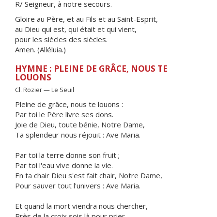
R/ Seigneur, à notre secours.
Gloire au Père, et au Fils et au Saint-Esprit,
au Dieu qui est, qui était et qui vient,
pour les siècles des siècles.
Amen. (Alléluia.)
HYMNE : PLEINE DE GRÂCE, NOUS TE
LOUONS
Cl. Rozier — Le Seuil
Pleine de grâce, nous te louons :
Par toi le Père livre ses dons.
Joie de Dieu, toute bénie, Notre Dame,
Ta splendeur nous réjouit : Ave Maria.
Par toi la terre donne son fruit ;
Par toi l'eau vive donne la vie.
En ta chair Dieu s'est fait chair, Notre Dame,
Pour sauver tout l'univers : Ave Maria.
Et quand la mort viendra nous chercher,
Près de la croix sois là pour prier.