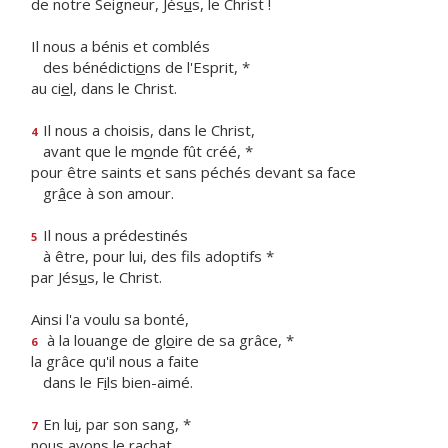
de notre Seigneur, Jés
u
s, le Christ !
Il nous a bénis et comblés
des bénédicti
o
ns de l'Esprit, *
au ci
e
l, dans le Christ.
Il nous a choisis, dans le Christ,
4
avant que le m
o
nde fût créé, *
pour être saints et sans péchés devant sa face
gr
â
ce à son amour.
Il nous a prédestinés
5
à être, pour lui, des f
ls adoptifs *
par Jés
u
s, le Christ.
Ainsi l'a voulu sa bonté,
à la louange de gl
o
ire de sa grâce, *
6
la grâce qu'il nous a faite
dans le F
i
ls bien-aimé.
En lu
i
, par son sang, *
7
nous avons le rachat,