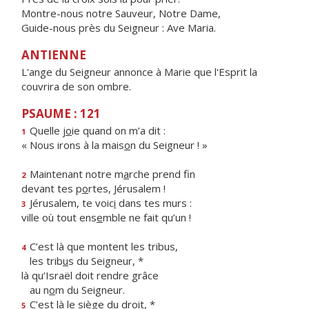
Montre-nous notre Sauveur, Notre Dame,
Guide-nous près du Seigneur : Ave Maria.
ANTIENNE
L'ange du Seigneur annonce à Marie que l'Esprit la
couvrira de son ombre.
PSAUME : 121
Quelle j
o
ie quand on m’a dit :
1
« Nous irons à la mais
o
n du Seigneur ! »
Maintenant notre m
a
rche prend fin
2
devant tes p
o
rtes, Jérusalem !
Jérusalem, te voic
i
dans tes murs :
3
ville où tout ens
e
mble ne fait qu’un !
C’est là que montent les tribus,
4
les trib
u
s du Seigneur, *
là qu’Israël doit rendre grâce
au n
o
m du Seigneur.
C’est là le si
è
ge du droit, *
5