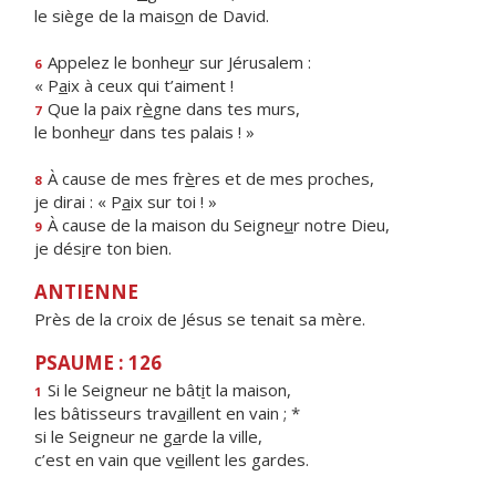
le siège de la mais
o
n de David.
Appelez le bonhe
u
r sur Jérusalem :
6
« P
a
ix à ceux qui t’aiment !
Que la paix r
è
gne dans tes murs,
7
le bonhe
u
r dans tes palais ! »
À cause de mes fr
è
res et de mes proches,
8
je dirai : « P
a
ix sur toi ! »
À cause de la maison du Seigne
u
r notre Dieu,
9
je dés
i
re ton bien.
ANTIENNE
Près de la croix de Jésus se tenait sa mère.
PSAUME : 126
Si le Seigneur ne bât
i
t la maison,
1
les bâtisseurs trav
a
illent en vain ; *
si le Seigneur ne g
a
rde la ville,
c’est en vain que v
e
illent les gardes.