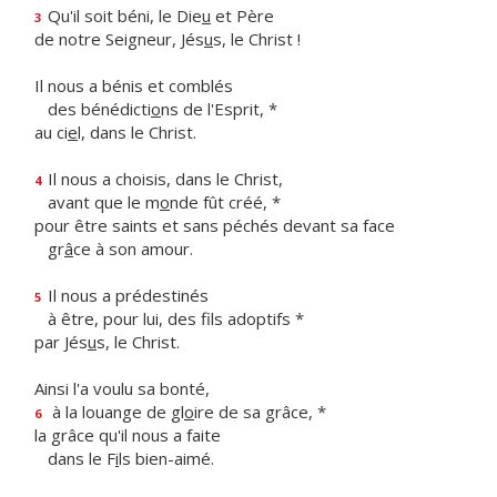
Qu'il soit béni, le Die
u
et Père
3
de notre Seigneur, Jés
u
s, le Christ !
Il nous a bénis et comblés
des bénédicti
o
ns de l'Esprit, *
au ci
e
l, dans le Christ.
Il nous a choisis, dans le Christ,
4
avant que le m
o
nde fût créé, *
pour être saints et sans péchés devant sa face
gr
â
ce à son amour.
Il nous a prédestinés
5
à être, pour lui, des f
ls adoptifs *
par Jés
u
s, le Christ.
Ainsi l'a voulu sa bonté,
à la louange de gl
o
ire de sa grâce, *
6
la grâce qu'il nous a faite
dans le F
i
ls bien-aimé.