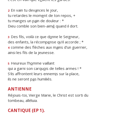
En vain tu dev
a
nces le jour,
2
tu retardes le mom
e
nt de ton repos, +
tu manges un p
a
in de douleur : *
Dieu comble son bien-aim
é
quand il dort.
Des fils, voilà ce que d
o
nne le Seigneur,
3
des enfants, la récomp
e
nse qu’il accorde ; *
comme des flèches aux m
a
ins d’un guerrier,
4
ainsi les f
ls de la jeunesse.
Heureux l’h
o
mme vaillant
5
qui a garni son carqu
o
is de telles armes ! *
S’ils affrontent leurs ennem
i
s sur la place,
ils ne seront p
a
s humiliés.
ANTIENNE
Réjouis-toi, Vierge Marie, le Christ est sorti du
tombeau, alléluia.
CANTIQUE (EP 1).