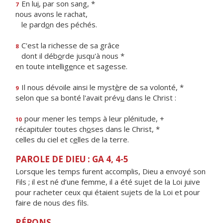
En lu
i
, par son sang, *
7
nous avons le rachat,
le pard
o
n des péchés.
C'est la richesse de sa grâce
8
dont il déb
o
rde jusqu'à nous *
en toute intellig
e
nce et sagesse.
Il nous dévoile ainsi le myst
è
re de sa volonté, *
9
selon que sa bonté l'avait prév
u
dans le Christ :
pour mener les temps à leur plénitude, +
10
récapituler toutes ch
o
ses dans le Christ, *
celles du ciel et c
e
lles de la terre.
PAROLE DE DIEU : GA 4, 4-5
Lorsque les temps furent accomplis, Dieu a envoyé son
Fils ; il est né d’une femme, il a été sujet de la Loi juive
pour racheter ceux qui étaient sujets de la Loi et pour
faire de nous des fils.
RÉPONS