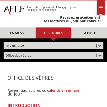
L'AELF
S'abonner
Association Épiscopale Liturgique
pour
les pays Francophones
Calendrier
Recevez gratuitement
Contact
les lectures du jour par courriel
LA MESSE
LES HEURES
LA BIBLE
Le
7 oct. 2025
|
Office des vêpres
|
OFFICE DES VÊPRES
Revenir aux lectures du
calendrier romain
.
du jour
INTRODUCTION