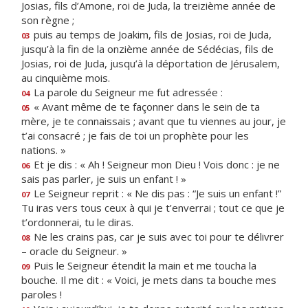
Josias, fils d’Amone, roi de Juda, la treizième année de
son règne ;
puis au temps de Joakim, fils de Josias, roi de Juda,
03
jusqu’à la fin de la onzième année de Sédécias, fils de
Josias, roi de Juda, jusqu’à la déportation de Jérusalem,
au cinquième mois.
La parole du Seigneur me fut adressée :
04
« Avant même de te façonner dans le sein de ta
05
mère, je te connaissais ; avant que tu viennes au jour, je
t’ai consacré ; je fais de toi un prophète pour les
nations. »
Et je dis : « Ah ! Seigneur mon Dieu ! Vois donc : je ne
06
sais pas parler, je suis un enfant ! »
Le Seigneur reprit : « Ne dis pas : “Je suis un enfant !”
07
Tu iras vers tous ceux à qui je t’enverrai ; tout ce que je
t’ordonnerai, tu le diras.
Ne les crains pas, car je suis avec toi pour te délivrer
08
– oracle du Seigneur. »
Puis le Seigneur étendit la main et me toucha la
09
bouche. Il me dit : « Voici, je mets dans ta bouche mes
paroles !