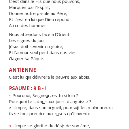
C’est dans le Fils que nous pouvons,
Marqués par l’Esprit,
Donner notre parole au Père,
Et c’est en lui que Dieu répond
Au cri des hommes.
Nous attendons face à l’Orient
Les signes du Jour :
Jésus doit revenir en gloire,
Et l’amour seul peut dans nos vies
Gagner sa Pâque.
ANTIENNE
C'est lui qui délivrera le pauvre aux abois.
PSAUME : 9 B - I
Pourquoi, Seigne
u
r, es-tu si loin ?
1
Pourquoi te cach
e
r aux jours d'angoisse ?
L'impie, dans son orgueil, poursu
i
t les malheureux :
2
ils se font prendre aux r
u
ses qu'il invente.
L'impie se glorifie du dés
i
r de son âme,
3