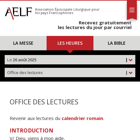
L'AELF
S'abonner
Association Épiscopale Liturgique
pour
les pays Francophones
Calendrier
Recevez gratuitement
Contact
les lectures du jour par courriel
LA MESSE
LES HEURES
LA BIBLE
Le
26 août 2025
|
Office des lectures
|
OFFICE DES LECTURES
Revenir aux lectures du
calendrier romain
.
INTRODUCTION
V/ Dieu, viens à mon aide,