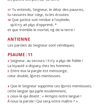
Tu entends, Seigneur, le dés
i
r des pauvres,
17
tu rassures leur cœ
u
r, tu les écoutes.
Que justice soit rendue à l'orphelin,
18
qu'il n'y ait pl
u
s d'opprimé, *
et que tremble le mortel, n
é
de la terre !
ANTIENNE
Les paroles du Seigneur sont véridiques.
PSAUME : 11
Seigneur, au secours ! Il n'y a pl
u
s de fidèle !
2
La loyauté a dispar
u
chez les hommes.
Entre eux la par
o
le est mensonge,
3
cœur double, l
è
vres menteuses.
Que le Seigneur supprime ces l
è
vres menteuses,
4
cette langue qui p
a
rle insolemment,
ceux-là qui disent : « Arm
o
ns notre langue !
5
À nous la parole ! Qui ser
a
notre maître ? »