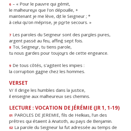
– « Pour le pauvre qui gémit,
6
le malheure
u
x que l'on dépouille, +
maintenant je me lève, d
i
t le Seigneur ; *
à celui qu'on méprise, je p
o
rte secours. »
Les paroles du Seigneur sont des par
o
les pures,
7
argent passé au feu, affin
é
sept fois.
Toi, Seigne
u
r, tu tiens parole,
8
tu nous gardes pour toujo
u
rs de cette engeance.
De tous côtés, s'ag
i
tent les impies :
9
la corruption g
a
gne chez les hommes.
VERSET
V/ Il dirige les humbles dans la justice,
il enseigne aux malheureux ses chemins.
LECTURE : VOCATION DE JÉRÉMIE (JR 1, 1-19)
PAROLES DE JEREMIE, fils de Helkias, l’un des
01
prêtres qui étaient à Anatoth, au pays de Benjamin.
La parole du Seigneur lui fut adressée au temps de
02