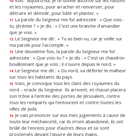
Vois : aujourd’hui, je te donne autorité sur les nations
10
et les royaumes, pour arracher et renverser, pour
détruire et démolir, pour bâtir et planter. »
La parole du Seigneur me fut adressée : « Que vois-
11
tu, Jérémie ? » Je dis : « C’est une branche d’amandier
que je vois. »
Le Seigneur me dit : « Tu as bien vu, car je veille sur
12
ma parole pour l’accomplir. »
Une deuxième fois, la parole du Seigneur me fut
13
adressée : « Que vois-tu ? » Je dis : « C’est un chaudron
bouillonnant que je vois ; il s’ouvre depuis le nord. »
Le Seigneur me dit : « Du nord, va déferler le malheur
14
sur tous les habitants du pays.
Voici, je convoque tous les clans des royaumes du
15
nord – oracle du Seigneur. Ils arrivent, et chacun placera
son trône à l’entrée des portes de Jérusalem, contre
tous les remparts qui l’entourent et contre toutes les
villes de Juda.
Je vais prononcer sur eux mes jugements à cause de
16
toute leur méchanceté, car ils m’ont abandonné, ils ont
brûlé de l’encens pour d’autres dieux et se sont
prosternés devant l’œuvre de leurs mains.