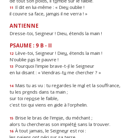
de tout son poids, il t
o
mbe sur le faible.
Il dit en lui-même : « Die
u
oublie !
11
il couvre sa face, jam
a
is il ne verra ! »
ANTIENNE
Dresse-toi, Seigneur ! Dieu, étends la main !
PSAUME : 9 B - II
Lève-toi, Seigneur ! Die
u
, étends la main !
12
N'oublie p
a
s le pauvre !
Pourquoi l'impie brave-t-
i
l le Seigneur
13
en lui disant : « Viendras-t
u
me chercher ? »
Mais tu as vu : tu regardes le m
a
l et la souffrance,
14
tu les pr
e
nds dans ta main ;
sur toi rep
o
se le faible,
c'est toi qui viens en
a
ide à l'orphelin.
Brise le bras de l'imp
i
e, du méchant ;
15
alors tu chercheras son impiét
é
sans la trouver.
À tout jamais, le Seigne
u
r est roi :
16
les païens ont pér
i
sur sa terre.