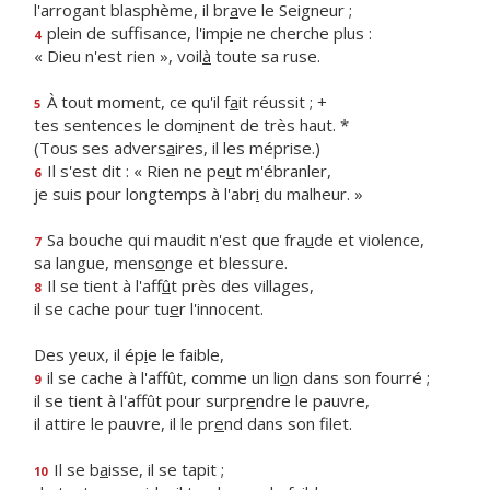
l'arrogant blasphème, il br
a
ve le Seigneur ;
plein de suffisance, l'imp
i
e ne cherche plus :
4
« Dieu n'est rien », voil
à
toute sa ruse.
À tout moment, ce qu'il f
a
it réussit ; +
5
tes sentences le dom
i
nent de très haut. *
(Tous ses advers
a
ires, il les méprise.)
Il s'est dit : « Rien ne pe
u
t m'ébranler,
6
je suis pour longtemps à l'abr
i
du malheur. »
Sa bouche qui maudit n'est que fra
u
de et violence,
7
sa langue, mens
o
nge et blessure.
Il se tient à l'aff
û
t près des villages,
8
il se cache pour tu
e
r l'innocent.
Des yeux, il ép
i
e le faible,
il se cache à l'affût, comme un li
o
n dans son fourré ;
9
il se tient à l'affût pour surpr
e
ndre le pauvre,
il attire le pauvre, il le pr
e
nd dans son filet.
Il se b
a
isse, il se tapit ;
10