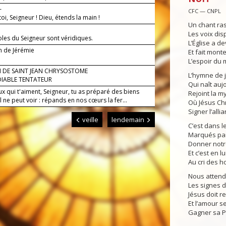
—
CFC — CNPL
oi, Seigneur ! Dieu, étends la main !
Un chant ra
Les voix dis
oles du Seigneur sont véridiques.
L’Église a d
n de Jérémie
Et fait mont
L’espoir du
 DE SAINT JEAN CHRYSOSTOME
L’hymne de j
DIABLE TENTATEUR
Qui naît auj
x qui t'aiment, Seigneur, tu as préparé des biens
Rejoint la m
l ne peut voir : répands en nos cœurs la fer...
Où Jésus Chri
Signer l’allia
veille
lendemain
C’est dans l
Marqués par 
Donner notr
Et c’est en 
Au cri des 
Nous attendo
Les signes du
Jésus doit re
Et l’amour s
Gagner sa 