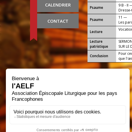
CALENDRIER
9 B - II 
Psaume
Dresse-t
11 —
Psaume
CONTACT
Les par
Vocatio
Lecture
Lecture
SERMON
patristique
SUR LE 
Pour ceu
Conclusion
que l'œi