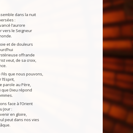
ssemble dans la nuit
persées :
evancé l’aurore
er vers le Seigneur
 monde.
oie et de douleurs
ourd’hui
ystérieuse offrande
st veut, de sa croix,
nce.
e Fils que nous pouvons,
l’Esprit,
e parole au Père,
lui que Dieu répond
hommes.
ns face à l’Orient
 Jour :
venir en gloire,
eul peut dans nos vies
Pâque.