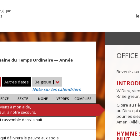
urgique
le
es
OFFICE
maine du Temps Ordinaire — Année
Revenir aux
Autres dates
Belgique
|
INTROD
Note sur les calendriers
V/ Dieu, vie
R/ Seigneur,
IERCE
SEXTE
NONE
VÊPRES
COMPLIES
Gloire au Pèr
 viens à mon aide,
au Dieu qui e
eur, à notre secours.
pour les siè
t rassemble dans la nuit
Amen. (Allélu
—
HYMNE :
i qui délivrera le pauvre aux abois.
NUIT