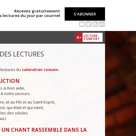
Recevez gratuitement
S'ABONNER
s lectures du jour par courriel
API
LECTURE
A+
CONFORT
 DES LECTURES
 lectures du
calendrier romain
.
UCTION
ns à mon aide,
 à notre secours.
e, et au Fils et au Saint-Esprit,
st, qui était et qui vient,
cles des siècles.
ia.)
 UN CHANT RASSEMBLE DANS LA