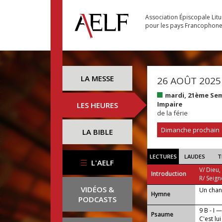
Association Épiscopale Lit
pour les pays Francophon
LA MESSE
26 AOÛT 2025
mardi, 21ème Se
Impaire
LES HEURES
de la férie
Dimanche prochain
LA BIBLE
LECTURES
LAUDES
T
L'AELF
V/ Dieu,
Introduction
R/ Seign
VIDÉOS &
Un chan
...
Hymne
PODCASTS
9 B - I 
Psaume
C'est lu