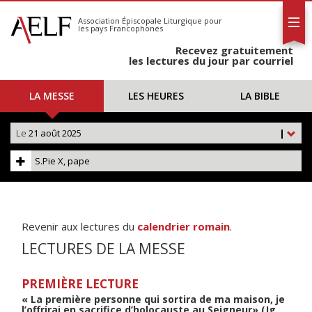
L'AELF
S'abonner
Association Épiscopale Liturgique
pour
les pays Francophones
Calendrier
Recevez gratuitement
Contact
les lectures du jour par courriel
LA MESSE
LES HEURES
LA BIBLE
Le
21 août 2025
|
S.Pie X, pape
Revenir aux lectures du
calendrier romain
.
LECTURES DE LA MESSE
PREMIÈRE LECTURE
« La première personne qui sortira de ma maison, je
l’offrirai en sacrifice d’holocauste au Seigneur» (Jg