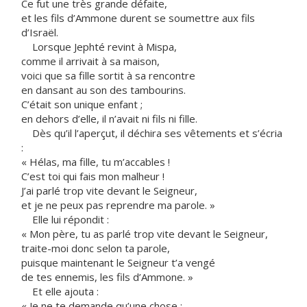
Ce fut une très grande défaite,
et les fils d’Ammone durent se soumettre aux fils
d’Israël.
Lorsque Jephté revint à Mispa,
comme il arrivait à sa maison,
voici que sa fille sortit à sa rencontre
en dansant au son des tambourins.
C’était son unique enfant ;
en dehors d’elle, il n’avait ni fils ni fille.
Dès qu’il l’aperçut, il déchira ses vêtements et s’écria
:
« Hélas, ma fille, tu m’accables !
C’est toi qui fais mon malheur !
J’ai parlé trop vite devant le Seigneur,
et je ne peux pas reprendre ma parole. »
Elle lui répondit :
« Mon père, tu as parlé trop vite devant le Seigneur,
traite-moi donc selon ta parole,
puisque maintenant le Seigneur t’a vengé
de tes ennemis, les fils d’Ammone. »
Et elle ajouta :
« Je ne te demande qu’une chose :