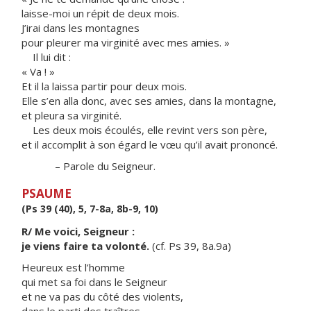
laisse-moi un répit de deux mois.
J’irai dans les montagnes
pour pleurer ma virginité avec mes amies. »
Il lui dit :
« Va ! »
Et il la laissa partir pour deux mois.
Elle s’en alla donc, avec ses amies, dans la montagne,
et pleura sa virginité.
Les deux mois écoulés, elle revint vers son père,
et il accomplit à son égard le vœu qu’il avait prononcé.
– Parole du Seigneur.
PSAUME
(Ps 39 (40), 5, 7-8a, 8b-9, 10)
R/ Me voici, Seigneur :
je viens faire ta volonté.
(cf. Ps 39, 8a.9a)
Heureux est l’homme
qui met sa foi dans le Seigneur
et ne va pas du côté des violents,