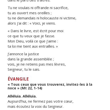
dans le parti des traîtres.
Tu ne voulais ni offrande ni sacrifice,
tu as ouvert mes oreilles ;
tu ne demandais ni holocauste ni victime,
alors j’ai dit : « Voici, je viens.
« Dans le livre, est écrit pour moi
ce que tu veux que je fasse.
Mon Dieu, voilà ce que j’aime :
ta loi me tient aux entrailles. »
J’annonce la justice
dans la grande assemblée ;
vois, je ne retiens pas mes lèvres,
Seigneur, tu le sais.
ÉVANGILE
« Tous ceux que vous trouverez, invitez-les à la
noce » (Mt 22, 1-14)
Alléluia. Alléluia.
Aujourd’hui, ne fermez pas votre cœur,
mais écoutez la voix du Seigneur.