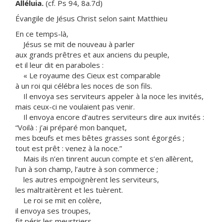
Alléluia.
(cf. Ps 94, 8a.7d)
Évangile de Jésus Christ selon saint Matthieu
En ce temps-là,
Jésus se mit de nouveau à parler
aux grands prêtres et aux anciens du peuple,
et il leur dit en paraboles :
« Le royaume des Cieux est comparable
à un roi qui célébra les noces de son fils.
Il envoya ses serviteurs appeler à la noce les invités,
mais ceux-ci ne voulaient pas venir.
Il envoya encore d’autres serviteurs dire aux invités :
“Voilà : j’ai préparé mon banquet,
mes bœufs et mes bêtes grasses sont égorgés ;
tout est prêt : venez à la noce.”
Mais ils n’en tinrent aucun compte et s’en allèrent,
l’un à son champ, l’autre à son commerce ;
les autres empoignèrent les serviteurs,
les maltraitèrent et les tuèrent.
Le roi se mit en colère,
il envoya ses troupes,
fit périr les meurtriers