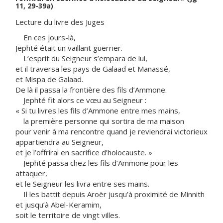
11, 29-39a)
Lecture du livre des Juges
En ces jours-là,
Jephté était un vaillant guerrier.
L’esprit du Seigneur s’empara de lui,
et il traversa les pays de Galaad et Manassé,
et Mispa de Galaad.
De là il passa la frontière des fils d’Ammone.
Jephté fit alors ce vœu au Seigneur :
« Si tu livres les fils d’Ammone entre mes mains,
la première personne qui sortira de ma maison
pour venir à ma rencontre quand je reviendrai victorieux
appartiendra au Seigneur,
et je l’offrirai en sacrifice d’holocauste. »
Jephté passa chez les fils d’Ammone pour les
attaquer,
et le Seigneur les livra entre ses mains.
Il les battit depuis Aroër jusqu’à proximité de Minnith
et jusqu’à Abel-Keramim,
soit le territoire de vingt villes.