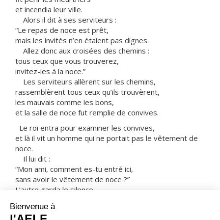
et incendia leur ville.
Alors il dit à ses serviteurs :
“Le repas de noce est prêt,
mais les invités n’en étaient pas dignes.
Allez donc aux croisées des chemins :
tous ceux que vous trouverez,
invitez-les à la noce.”
Les serviteurs allèrent sur les chemins,
rassemblèrent tous ceux qu’ils trouvèrent,
les mauvais comme les bons,
et la salle de noce fut remplie de convives.
Le roi entra pour examiner les convives,
et là il vit un homme qui ne portait pas le vêtement de
noce.
Il lui dit :
“Mon ami, comment es-tu entré ici,
sans avoir le vêtement de noce ?”
L’autre garda le silence.
Alors le roi dit aux serviteurs :
“Jetez-le, pieds et poings liés,