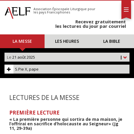
L'AELF
S'abonner
Association Épiscopale Liturgique
pour
les pays Francophones
Calendrier
Recevez gratuitement
Contact
les lectures du jour par courriel
LA MESSE
LES HEURES
LA BIBLE
Le
21 août 2025
|
S.Pie X, pape
LECTURES DE LA MESSE
PREMIÈRE LECTURE
« La première personne qui sortira de ma maison, je
l’offrirai en sacrifice d’holocauste au Seigneur» (Jg
11, 29-39a)