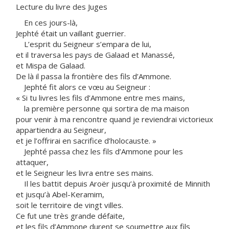
Lecture du livre des Juges
En ces jours-là,
Jephté était un vaillant guerrier.
L’esprit du Seigneur s’empara de lui,
et il traversa les pays de Galaad et Manassé,
et Mispa de Galaad.
De là il passa la frontière des fils d’Ammone.
Jephté fit alors ce vœu au Seigneur :
« Si tu livres les fils d’Ammone entre mes mains,
la première personne qui sortira de ma maison
pour venir à ma rencontre quand je reviendrai victorieux
appartiendra au Seigneur,
et je l’offrirai en sacrifice d’holocauste. »
Jephté passa chez les fils d’Ammone pour les
attaquer,
et le Seigneur les livra entre ses mains.
Il les battit depuis Aroër jusqu’à proximité de Minnith
et jusqu’à Abel-Keramim,
soit le territoire de vingt villes.
Ce fut une très grande défaite,
et les fils d’Ammone durent se soumettre aux fils