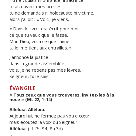
Tu ne voulais ni offrande ni sacrifice,
tu as ouvert mes oreilles ;
tu ne demandais ni holocauste ni victime,
alors j’ai dit : « Voici, je viens.
« Dans le livre, est écrit pour moi
ce que tu veux que je fasse.
Mon Dieu, voilà ce que j’aime :
ta loi me tient aux entrailles. »
J’annonce la justice
dans la grande assemblée ;
vois, je ne retiens pas mes lèvres,
Seigneur, tu le sais.
ÉVANGILE
« Tous ceux que vous trouverez, invitez-les à la
noce » (Mt 22, 1-14)
Alléluia. Alléluia.
Aujourd’hui, ne fermez pas votre cœur,
mais écoutez la voix du Seigneur.
Alléluia.
(cf. Ps 94, 8a.7d)