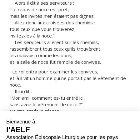
Alors il dit à ses serviteurs :
“Le repas de noce est prêt,
mais les invités n’en étaient pas dignes.
Allez donc aux croisées des chemins :
tous ceux que vous trouverez,
invitez-les à la noce.”
Les serviteurs allèrent sur les chemins,
rassemblèrent tous ceux qu’ils trouvèrent,
les mauvais comme les bons,
et la salle de noce fut remplie de convives.
Le roi entra pour examiner les convives,
et là il vit un homme qui ne portait pas le vêtement de
noce.
Il lui dit :
“Mon ami, comment es-tu entré ici,
sans avoir le vêtement de noce ?”
L’autre garda le silence.
Alors le roi dit aux serviteurs :
“Jetez-le, pieds et poings liés,
dans les ténèbres du dehors ;
là, il y aura des pleurs et des grincements de dents.”