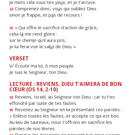
Je mets cela sous tes ye
u
x, et je t'accuse.
Comprenez donc, vo
u
s qui oubliez Dieu :
22
sinon je frappe, et p
a
s de recours !
« Qui offre le sacrif
ce d'action de grâce,
23
celui-l
à
me rend gloire :
sur le chem
i
n qu'il aura pris,
je lui ferai voir le sal
u
t de Dieu. »
VERSET
V/ Écoute ma loi, ô mon peuple.
Je suis le Seigneur, ton Dieu.
LECTURE : REVIENS, DIEU T'AIMERA DE BON
CŒUR (OS 14, 2-10)
Reviens, Israël, au Seigneur ton Dieu ; car tu t’es
02
effondré par suite de tes fautes.
Revenez au Seigneur en lui présentant ces paroles :
03
« Enlève toutes les fautes, et accepte ce qui est bon.
Au lieu de taureaux, nous t’offrons en sacrifice les
paroles de nos lèvres.
Puisque les Assyriens ne peuvent pas nous sauver,