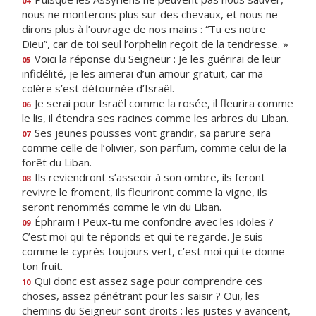
04
nous ne monterons plus sur des chevaux, et nous ne
dirons plus à l’ouvrage de nos mains : “Tu es notre
Dieu”, car de toi seul l’orphelin reçoit de la tendresse. »
Voici la réponse du Seigneur : Je les guérirai de leur
05
infidélité, je les aimerai d’un amour gratuit, car ma
colère s’est détournée d’Israël.
Je serai pour Israël comme la rosée, il fleurira comme
06
le lis, il étendra ses racines comme les arbres du Liban.
Ses jeunes pousses vont grandir, sa parure sera
07
comme celle de l’olivier, son parfum, comme celui de la
forêt du Liban.
Ils reviendront s’asseoir à son ombre, ils feront
08
revivre le froment, ils fleuriront comme la vigne, ils
seront renommés comme le vin du Liban.
Éphraïm ! Peux-tu me confondre avec les idoles ?
09
C’est moi qui te réponds et qui te regarde. Je suis
comme le cyprès toujours vert, c’est moi qui te donne
ton fruit.
Qui donc est assez sage pour comprendre ces
10
choses, assez pénétrant pour les saisir ? Oui, les
chemins du Seigneur sont droits : les justes y avancent,