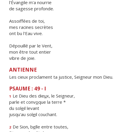
l'Évangile m'a nourrie
de sagesse profonde.
Assoiffées de toi,
mes racines secrètes
ont bu l'Eau vive.
Dépouillé par le Vent,
mon être tout entier
vibre de joie.
ANTIENNE
Les cieux proclament ta justice, Seigneur mon Dieu.
PSAUME : 49 - I
Le Dieu des die
u
x, le Seigneur,
1
parle et conv
o
que la terre *
du sol
e
il levant
jusqu'au sol
e
il couchant.
De Sion, b
e
lle entre toutes,
2