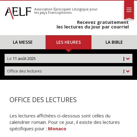
L'AELF
S'abonner
Association Épiscopale Liturgique
pour
les pays Francophones
Calendrier
Recevez gratuitement
Contact
les lectures du jour par courriel
LA MESSE
LES HEURES
LA BIBLE
Le
11 août 2025
|
Office des lectures
|
OFFICE DES LECTURES
Les lectures affichées ci-dessous sont celles du
calendrier romain. Pour ce jour, il existe des lectures
spécifiques pour :
Monaco