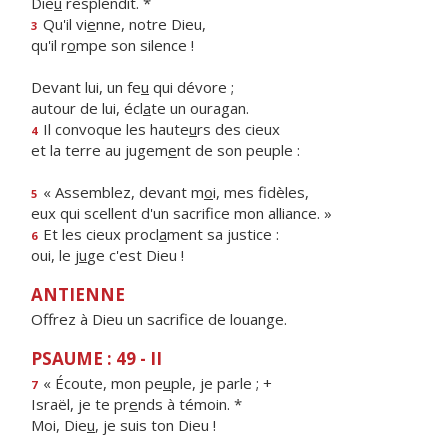
Die
u
resplendit. *
Qu'il vi
e
nne, notre Dieu,
3
qu'il r
o
mpe son silence !
Devant lui, un fe
u
qui dévore ;
autour de lui, écl
a
te un ouragan.
Il convoque les haute
u
rs des cieux
4
et la terre au jugem
e
nt de son peuple :
« Assemblez, devant m
o
i, mes fidèles,
5
eux qui scellent d'un sacrif
ce mon alliance. »
Et les cieux procl
a
ment sa justice :
6
oui, le j
u
ge c'est Dieu !
ANTIENNE
Offrez à Dieu un sacrifice de louange.
PSAUME : 49 - II
« Écoute, mon pe
u
ple, je parle ; +
7
Israël, je te pr
e
nds à témoin. *
Moi, Die
u
, je suis ton Dieu !