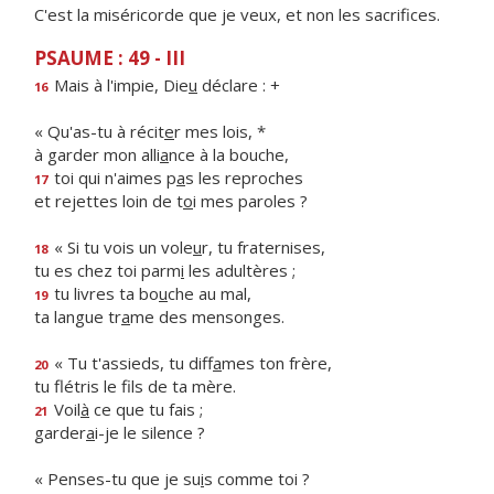
C'est la miséricorde que je veux, et non les sacrifices.
PSAUME : 49 - III
Mais à l'impie, Die
u
déclare : +
16
« Qu'as-tu à récit
e
r mes lois, *
à garder mon alli
a
nce à la bouche,
toi qui n'aimes p
a
s les reproches
17
et rejettes loin de t
o
i mes paroles ?
« Si tu vois un vole
u
r, tu fraternises,
18
tu es chez toi parm
i
les adultères ;
tu livres ta bo
u
che au mal,
19
ta langue tr
a
me des mensonges.
« Tu t'assieds, tu diff
a
mes ton frère,
20
tu flétris le f
ls de ta mère.
Voil
à
ce que tu fais ;
21
garder
a
i-je le silence ?
« Penses-tu que je su
i
s comme toi ?