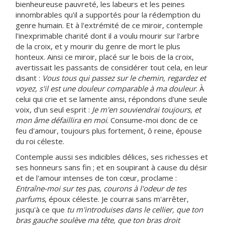
bienheureuse pauvreté, les labeurs et les peines
innombrables qu'il a supportés pour la rédemption du
genre humain. Et à l'extrémité de ce miroir, contemple
l'inexprimable charité dont il a voulu mourir sur l'arbre
de la croix, et y mourir du genre de mort le plus
honteux. Ainsi ce miroir, placé sur le bois de la croix,
avertissait les passants de considérer tout cela, en leur
disant :
Vous tous qui passez sur le chemin, regardez et
voyez, s'il est une douleur comparable à ma douleur
. À
celui qui crie et se lamente ainsi, répondons d'une seule
voix, d'un seul esprit :
Je m'en souviendrai toujours, et
mon âme défaillira en moi
. Consume-moi donc de ce
feu d'amour, toujours plus fortement, ô reine, épouse
du roi céleste.
Contemple aussi ses indicibles délices, ses richesses et
ses honneurs sans fin ; et en soupirant à cause du désir
et de l'amour intenses de ton cœur, proclame :
Entraîne-moi sur tes pas, courons à l'odeur de tes
parfums
, époux céleste. Je courrai sans m'arrêter,
jusqu'à ce que
tu m'introduises dans le cellier, que ton
bras gauche soulève ma tête, que ton bras droit