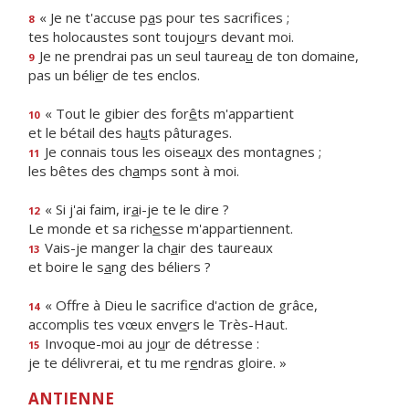
« Je ne t'accuse p
a
s pour tes sacrifices ;
8
tes holocaustes sont toujo
u
rs devant moi.
Je ne prendrai pas un seul taurea
u
de ton domaine,
9
pas un béli
e
r de tes enclos.
« Tout le gibier des for
ê
ts m'appartient
10
et le bétail des ha
u
ts pâturages.
Je connais tous les oisea
u
x des montagnes ;
11
les bêtes des ch
a
mps sont à moi.
« Si j'ai faim, ir
a
i-je te le dire ?
12
Le monde et sa rich
e
sse m'appartiennent.
Vais-je manger la ch
a
ir des taureaux
13
et boire le s
a
ng des béliers ?
« Offre à Dieu le sacrif
ce d'action de grâce,
14
accomplis tes vœux env
e
rs le Très-Haut.
Invoque-moi au jo
u
r de détresse :
15
je te délivrerai, et tu me r
e
ndras gloire. »
ANTIENNE